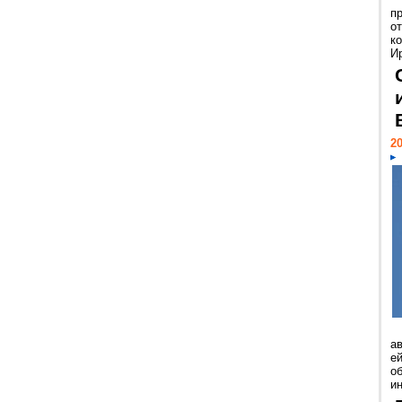
п
о
к
И
20
а
ей
о
и