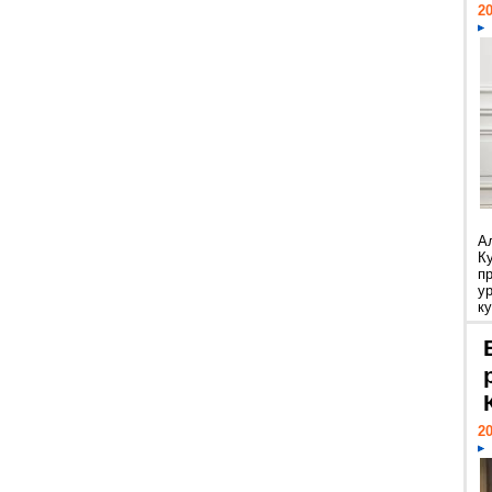
20
А
К
п
у
ку
20