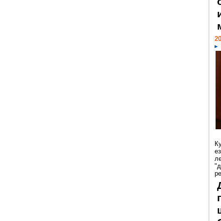
20
К
е
л
"
р