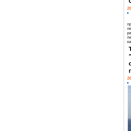
20
п
п
р
п
ка
20