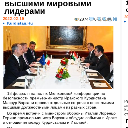
высшими мировыми
лидерами
20
2022-02-19
2974
0
Kurdistan.Ru
18 февраля на полях Мюнхенской конференции по
безопасности премьер-министр Иракского Курдистана
Р
Масрур Барзани провел отдельные встречи с несколькими
а
высшими должностными лицами из разных стран.
К
Во время встречи с министром обороны Италии Лоренцо
ст
Герини премьер-министр Барзани обсудил события в Ираке
и отношения между Курдистаном и Италией.