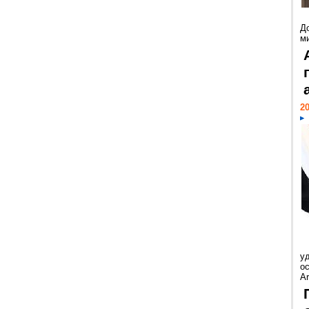
Д
м
20
у
ос
Ar