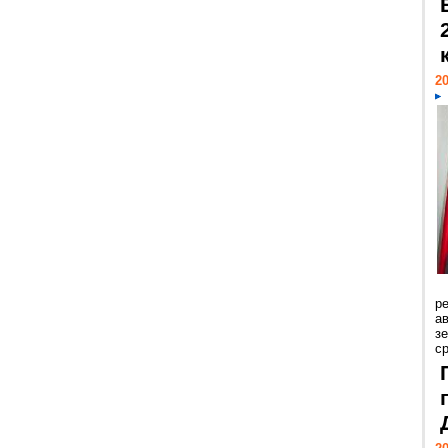
20
р
ав
з
с