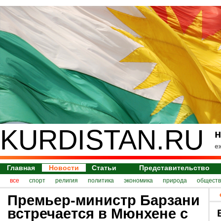
KURDISTAN.RU
н
е
Главная
Новости
Статьи
Представительство
все
спорт
религия
политика
экономика
природа
обществ
Премьер-министр Барзани
встречается в Мюнхене с