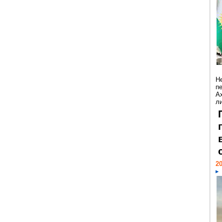
Н
п
А
ли
20