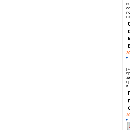
ве
с
п
го
20
р
пр
з
о
в
20