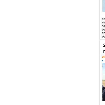
п
н
з
р
п
ре
20