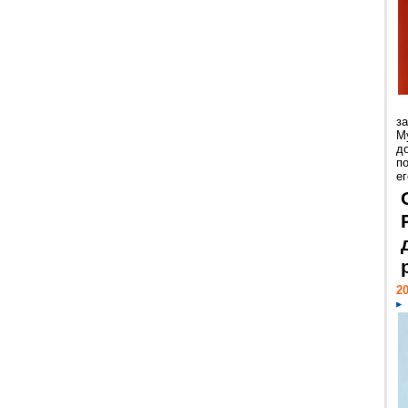
з
М
д
п
ег
20