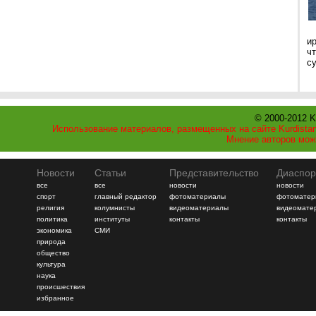
и
ч
с
© 2000-2012 K
Использование материалов, размещенных на сайте Kurdistan
Мнение авторов мож
Новости
Статьи
Представительство
Диаспор
все
все
новости
новости
спорт
главный редактор
фотоматериалы
фотоматер
религия
колумнисты
видеоматериалы
видеомате
политика
институты
контакты
контакты
экономика
СМИ
природа
общество
культура
наука
происшествия
избранное