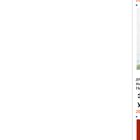
20
д
в
Н
20