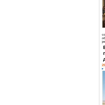
со
о
ре
20