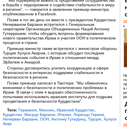
"Мы подчеркнули важность продолжения сотрудничества
в борьбе с терроризмом и содействии стабильности и миру
в регионе", — говорится в заявлении премьер-министра,
опубликованном в Facebook.
Позже в тот же день он вместе с президентом Курдистана
20
Нечирваном Барзани встретился с Генеральным
секретарем Организации Объединенных Наций Антониу
Гутерришем, чтобы обсудить вопросы формирования
нового правительства Ирака и участия ООН в политическом
процессе в стране.
Премьер-министр также встретился с министром обороны
Турции Хулуси Акаром, с которым обсудил последние
политические события в Ираке и отношения между
Эрбилем и Анкарой.
Стороны договорились усилить координацию в сфере
безопасности в интересах поддержки стабильности и
Н
безопасности в регионе.
г
Позже премьер написал в Твиттере: "Мы обменялись
п
мнениями о безопасности и политических проблемах в
в
Ираке. В связи с этим я выразил обеспокоенность
р
попытками использовать иракские институты для подрыва
ре
процветания и безопасности Курдистана".
Теги:
Германия
,
Мюнхен
,
Иракский Курдистан
,
Курдистан
,
Масрур Барзани
,
Италия
,
Лоренцо Герини
,
Нечирван Барзани
,
ООН
,
Антониу Гутерриш
,
Турция
,
Хулуси
Акар
20