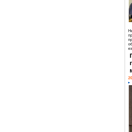
Н
п
п
о
ез
20