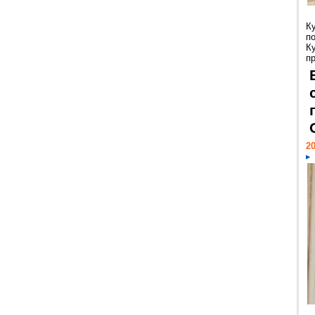
К
п
К
пр
20