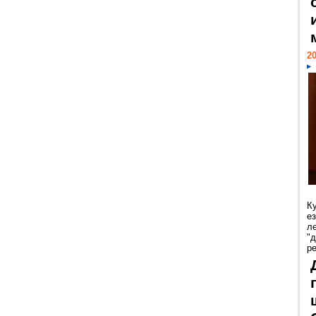
20
К
е
л
"
р