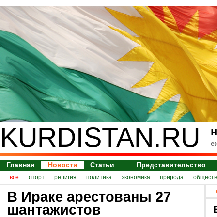
KURDISTAN.RU
н
е
Главная
Новости
Статьи
Представительство
все
спорт
религия
политика
экономика
природа
обществ
В Ираке арестованы 27
шантажистов