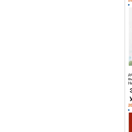
20
д
в
Н
20