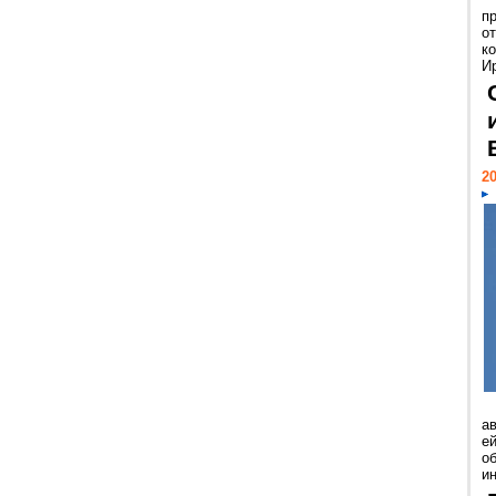
п
о
к
И
20
а
ей
о
и