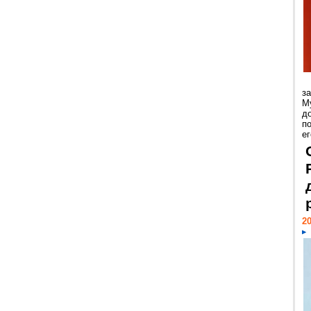
з
М
д
п
ег
20