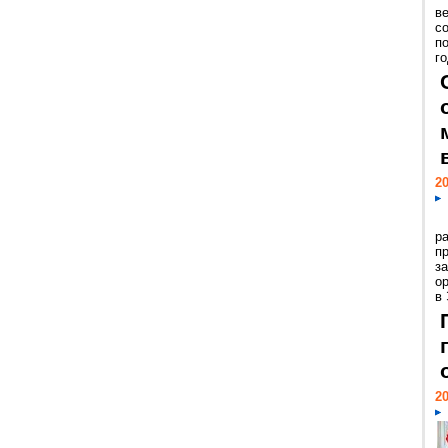
ве
с
п
го
20
р
пр
з
о
в
20