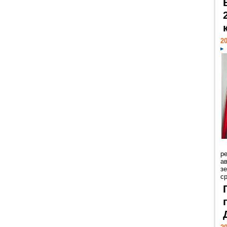
20
р
ав
з
с