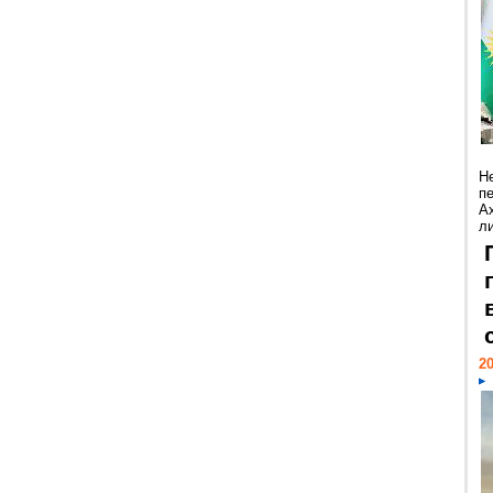
Н
п
А
ли
20