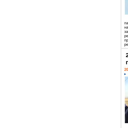
п
н
з
р
п
ре
20