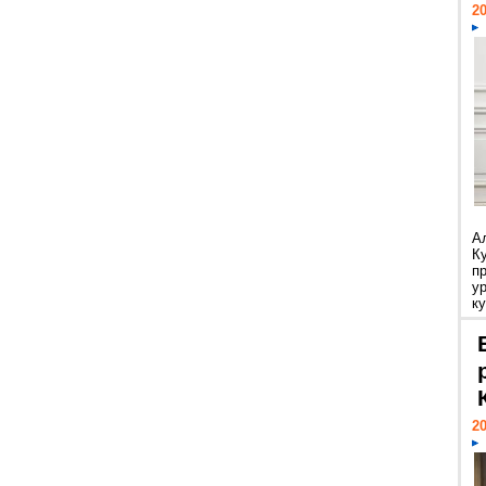
20
А
К
п
у
ку
20