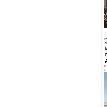
со
о
ре
20