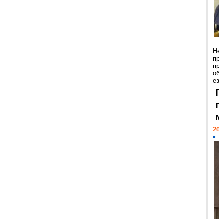
Н
п
п
о
ез
20