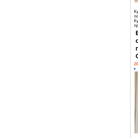
К
п
К
пр
20