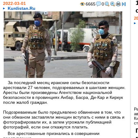
2022-03-01
6665
0
Kurdistan.Ru
20
За последний месяц иракские силы безопасности
арестовали 27 человек, подозреваемых в шантаже женщин.
Аресты были произведены Агентством национальной
безопасности в провинциях Анбар, Басра, Ди-Кар и Киркук
после жалоб граждан.
Р
Подозреваемым было предъявлено обвинение в том, что
а
они обманом заставляли женщин вступать с ними в связь и
К
фотографировали их, а затем угрожали публикацией
ст
фотографий, если они откажутся платить.
Все арестованные признались в совершении