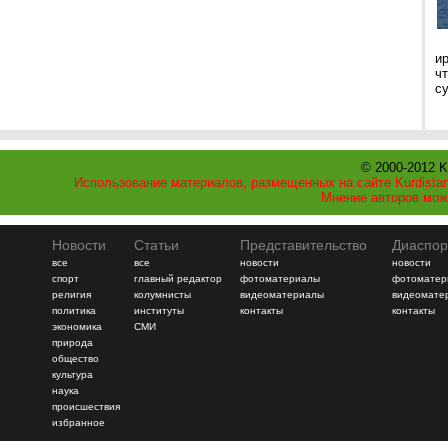
и
ч
с
© 2000-2012 K
Использование материалов, размещенных на сайте Kurdistan
Мнение авторов мож
Новости
Статьи
Представительство
Диаспор
все
все
новости
новости
спорт
главный редактор
фотоматериалы
фотоматер
религия
колумнисты
видеоматериалы
видеомате
политика
институты
контакты
контакты
экономика
СМИ
природа
общество
культура
наука
происшествия
избранное