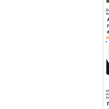
Д
м
20
у
ос
Ar