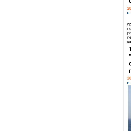
20
п
п
р
п
ка
20