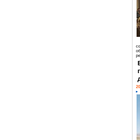
со
о
ре
20