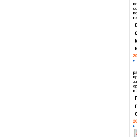
ве
с
п
го
20
р
пр
з
о
в
20