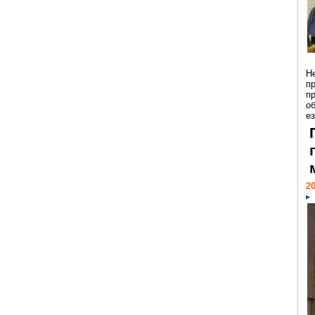
Н
п
п
о
ез
20