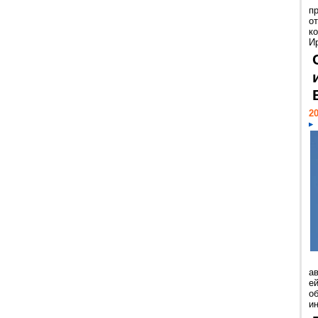
п
о
к
И
20
а
ей
о
и