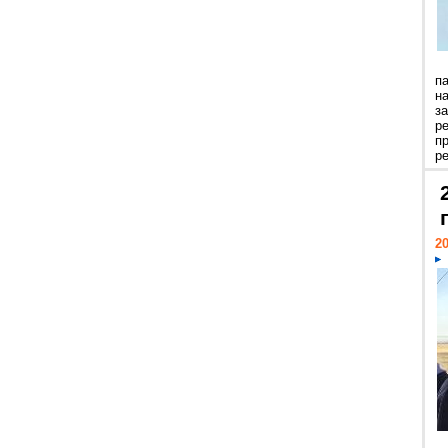
п
н
з
р
п
ре
20