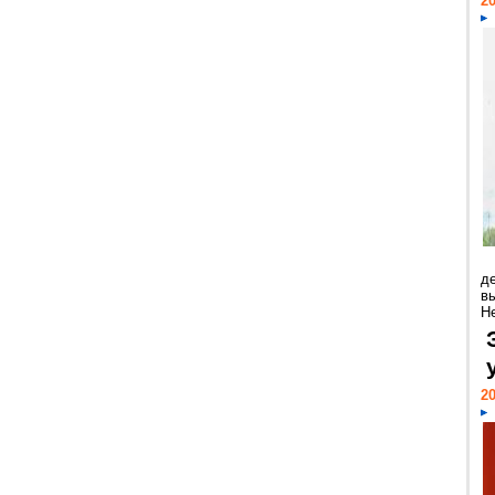
20
д
в
Н
20