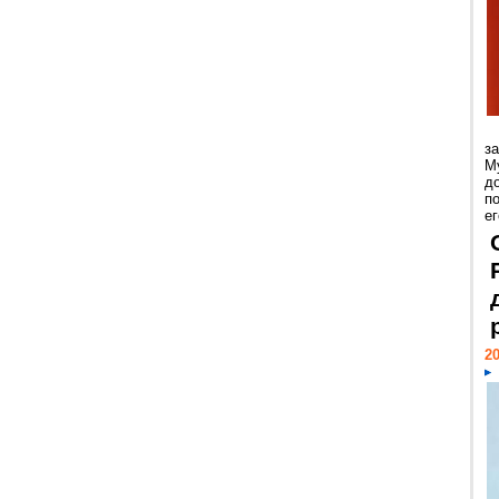
з
М
д
п
ег
20