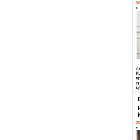
20
А
К
п
у
ку
20