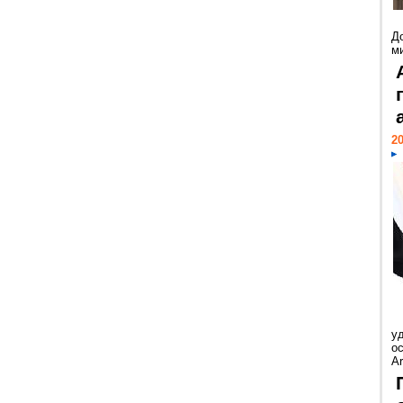
Д
м
20
у
ос
Ar