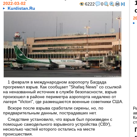
2022-03-02
6222
0
Kurdistan.Ru
20
1 февраля в международном аэропорту Багдада
прогремел взрыв. Как сообщает "Shafaq News" со ссылкой
на неназванный источник в службе безопасности, взрыв
произошел в районе периметра аэропорта недалеко от
лагеря "Victori", где размещаются военные советники США.
Вскоре после взрыва сработали сирены, но, по
Р
предварительным данным, пострадавших нет.
а
К
Следствие установило, что взрыв был произведен с
ст
помощью самодельного взрывного устройства (СВУ),
несколько частей которого остались на месте
происшествия.