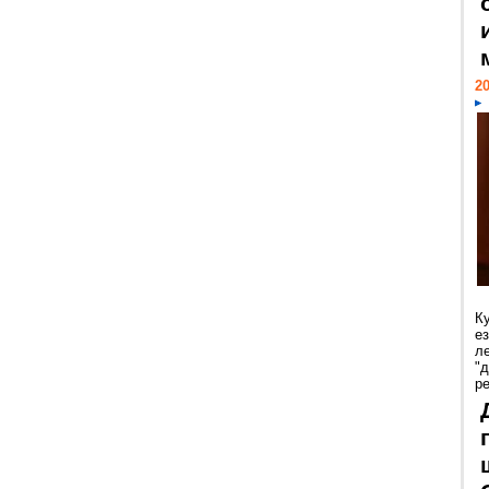
20
К
е
л
"
р