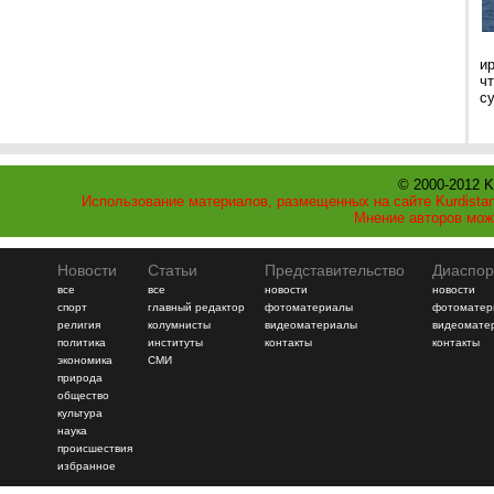
и
ч
с
© 2000-2012 K
Использование материалов, размещенных на сайте Kurdistan
Мнение авторов мож
Новости
Статьи
Представительство
Диаспор
все
все
новости
новости
спорт
главный редактор
фотоматериалы
фотоматер
религия
колумнисты
видеоматериалы
видеомате
политика
институты
контакты
контакты
экономика
СМИ
природа
общество
культура
наука
происшествия
избранное