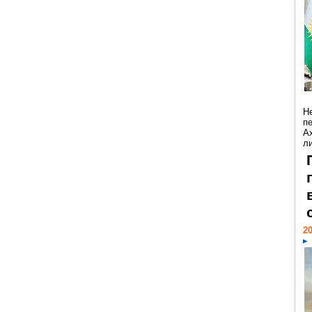
Н
п
А
ли
20