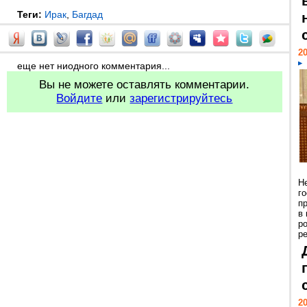
Теги:
Ирак
,
Багдад
20
еще нет ниодного комментария...
Вы не можете оставлять комментарии.
Войдите
или
зарегистрируйтесь
Н
г
п
в
р
ре
20