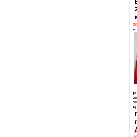
20
р
ав
з
с