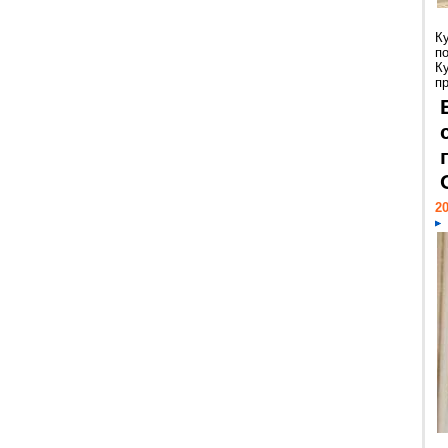
К
п
К
пр
20