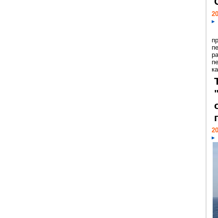
20
п
п
р
п
ка
20