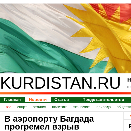
KURDISTAN.RU
н
е
Главная
Новости
Статьи
Представительство
все
спорт
религия
политика
экономика
природа
обществ
В аэропорту Багдада
прогремел взрыв