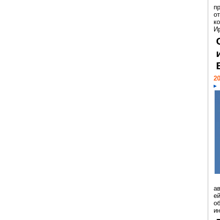
п
о
к
И
20
а
ей
о
и