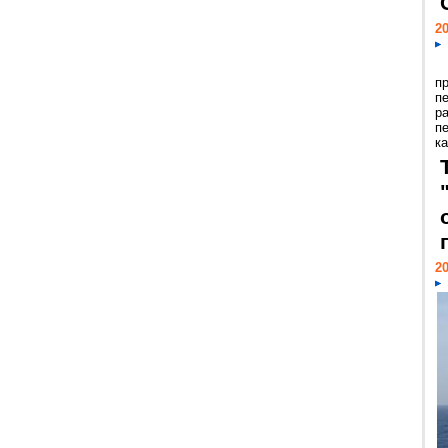
20
п
п
р
п
ка
20