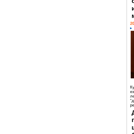
20
К
е
л
"
р