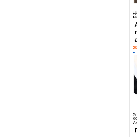
Д
м
20
у
ос
Ar