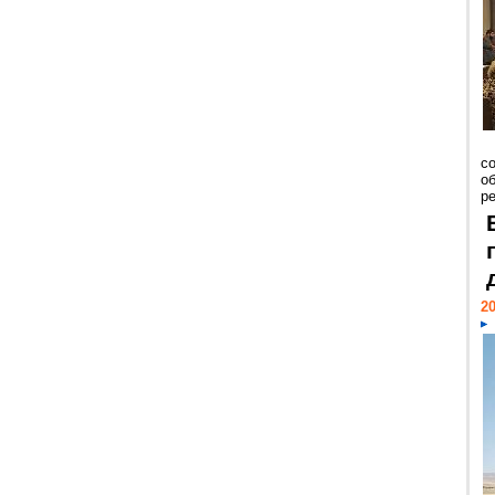
со
о
ре
20