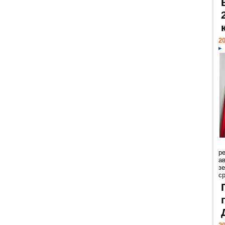
20
р
ав
з
с