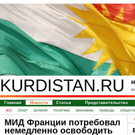
KURDISTAN.RU
н
е
Главная
Новости
Статьи
Представительство
все
спорт
религия
политика
экономика
природа
обществ
МИД Франции потребовал
немедленно освободить