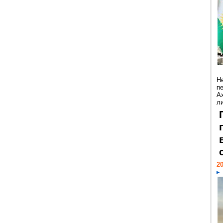
Н
п
А
ли
20