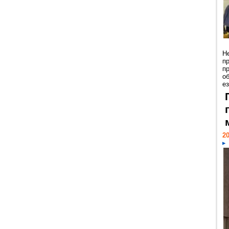
Н
п
п
о
ез
20