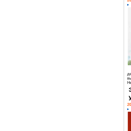
20
д
в
Н
20