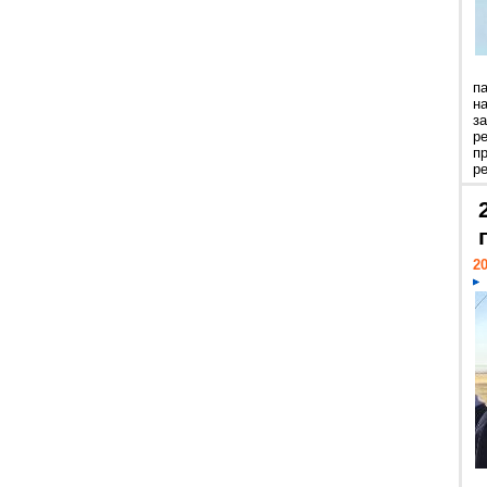
п
н
з
р
п
ре
20