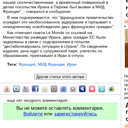
нашим соотечественникам, а временный поверенный в
делах посольства Ирана в Париже был вызван в МИД
Франции", - говорится в сообщении.
В нем подчеркивается, что "французское правительство
осуждает это необоснованное задержание и призывает к
20
немедленному освобождению двух французских граждан".
Как отмечает газета Le Monde со ссылкой на
Министерство разведки Ирана, двое граждан ЕС были
задержаны в связи с подозрениями в попытке
"дестабилизировать ситуацию в стране". По сведениям
издания, речь идет о супружеской паре, учителях по
образованию, приехавших в Иран в отпуск.
Теги:
Франция
,
МИД Франции
,
Иран
Н
г
п
в
р
ре
еще нет ниодного комментария...
Вы не можете оставлять комментарии.
Войдите
или
зарегистрируйтесь
20