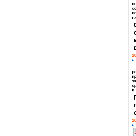
ве
с
п
го
20
р
пр
з
о
в
20