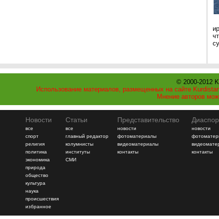
и
ч
с
© 2000-2012 K
Использование материалов, размещенных на сайте Kurdistan
Мнение авторов мож
Новости
Статьи
Представительство
Диаспор
все
все
новости
новости
спорт
главный редактор
фотоматериалы
фотоматер
религия
колумнисты
видеоматериалы
видеомате
политика
институты
контакты
контакты
экономика
СМИ
природа
общество
культура
наука
происшествия
избранное