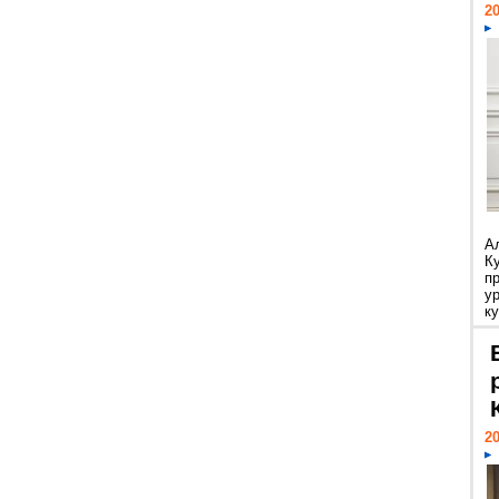
20
А
К
п
у
ку
20