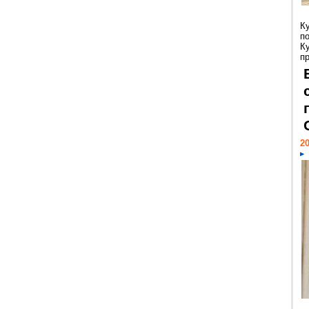
К
п
К
пр
20