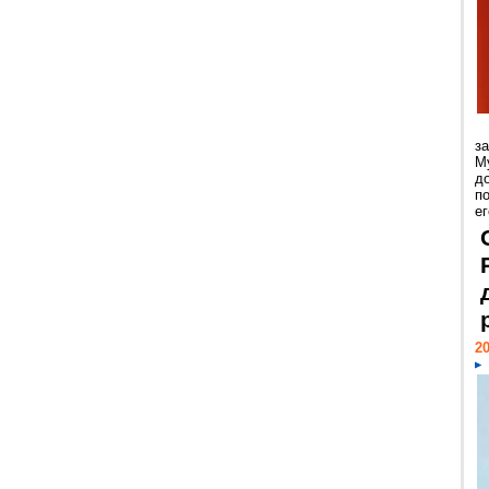
з
М
д
п
ег
20