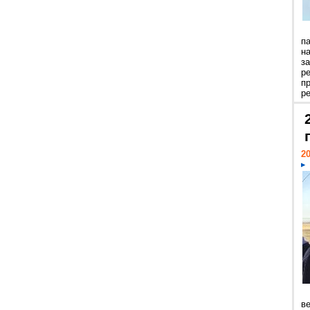
п
н
з
р
п
ре
20
ве