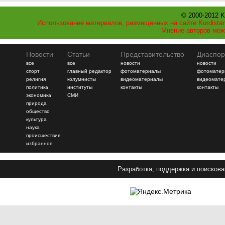
© 2000-2012 K
Использование материалов, размещенных на сайте Kurdistan
Мнение авторов мож
Новости
Статьи
Представительство
Диаспор
все
все
новости
новости
спорт
главный редактор
фотоматериалы
фотоматер
религия
колумнисты
видеоматериалы
видеомате
политика
институты
контакты
контакты
экономика
СМИ
природа
общество
культура
наука
происшествия
избранное
Разработка, поддержка и поискова