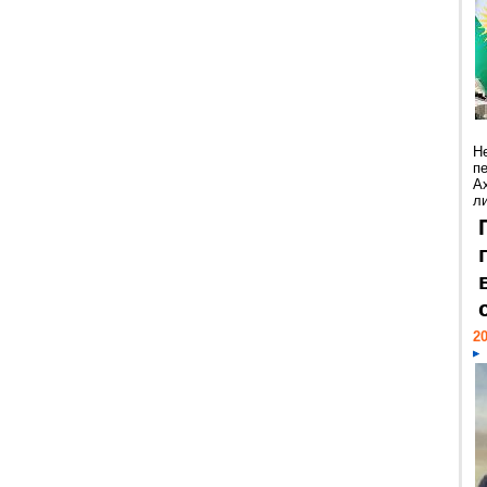
Н
п
А
ли
20