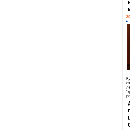
20
К
е
л
"
р