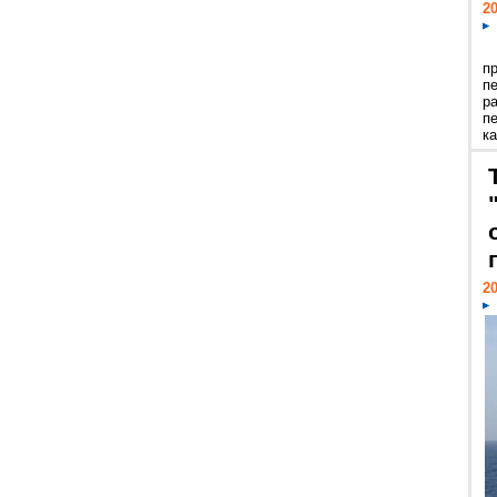
20
п
п
р
п
ка
20