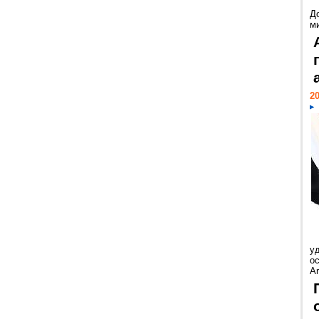
Д
м
20
у
ос
Ar