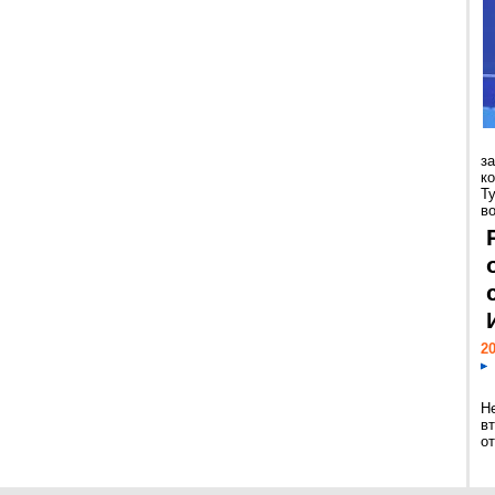
з
к
Т
во
20
Н
в
о