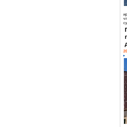
и
ч
с
20