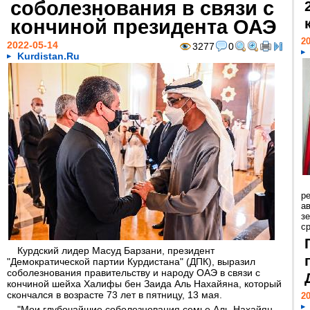
соболезнования в связи с
кончиной президента ОАЭ
20
2022-05-14
3277
0
Kurdistan.Ru
р
ав
з
с
Курдский лидер Масуд Барзани, президент
"Демократической партии Курдистана" (ДПК), выразил
соболезнования правительству и народу ОАЭ в связи с
кончиной шейха Халифы бен Заида Аль Нахайяна, который
скончался в возрасте 73 лет в пятницу, 13 мая.
20
"Мои глубочайшие соболезнования семье Аль-Нахайян,