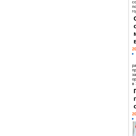
с
п
го
20
р
пр
з
о
в
20