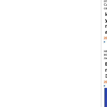
о
С
св
20
н
в
лю
20