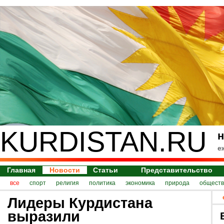
KURDISTAN.RU
н
е
Главная
Новости
Статьи
Представительство
все
спорт
религия
политика
экономика
природа
обществ
Лидеры Курдистана
выразили