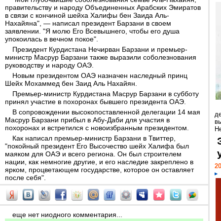
правительству и народу Объединенных Арабских Эмиратов
в связи с кончиной шейха Халифы бен Заида Аль-
Нахайяна", — написал президент Барзани в своем
заявлении. "Я молю Его Всевышнего, чтобы его душа
упокоилась в вечном покое".
Президент Курдистана Нечирван Барзани и премьер-
министр Масрур Барзани также выразили соболезнования
руководству и народу ОАЭ.
Новым президентом ОАЭ назначен наследный принц
Шейх Мохаммед бен Заид Аль Нахайян.
Премьер-министр Курдистана Масрур Барзани в субботу
принял участие в похоронах бывшего президента ОАЭ.
В сопровождении высокопоставленной делегации 14 мая
д
Масрур Барзани прибыл в Абу-Даби для участия в
в
похоронах и встретился с новоизбранным президентом.
Н
Как написал премьер-министр Барзани в Твиттер,
"покойный президент Его Высочество шейх Халифа был
маяком для ОАЭ и всего региона. Он был строителем
нации, как немногие другие, и его наследие закреплено в
20
ярком, процветающем государстве, которое он оставляет
после себя".
еще нет ниодного комментария...