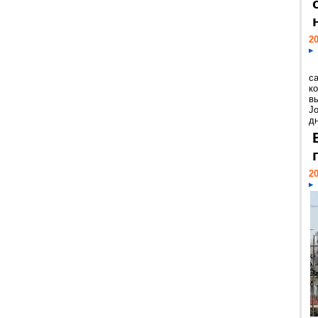
20
с
к
в
Jo
дн
20