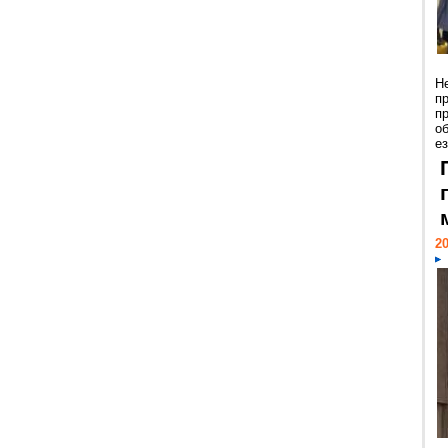
Н
п
п
о
ез
20