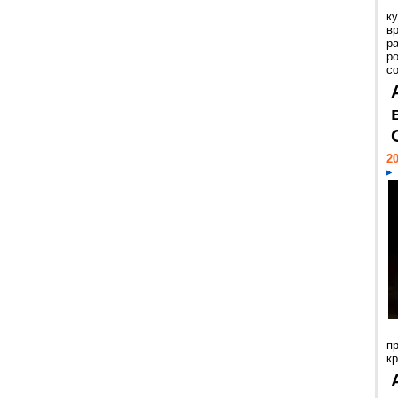
к
в
р
р
с
20
п
к