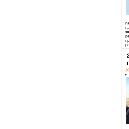
п
н
з
р
п
ре
20