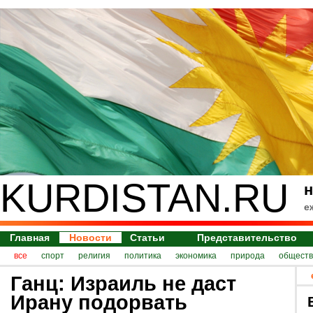
KURDISTAN.RU
н
е
Главная
Новости
Статьи
Представительство
все
спорт
религия
политика
экономика
природа
обществ
Ганц: Израиль не даст
Ирану подорвать