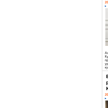
20
А
К
п
у
ку
20