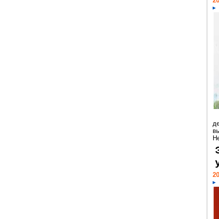
20
д
в
Н
20