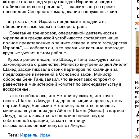
которые ставят под угрозу граждан Израиля и вредят
стабильности всего региона", — заявил Ганц во время
посещения Северного командования вооруженных сил.
Ганц сказал, что Израиль продолжает продвигать
20
оборонительные меры на севере страны.
"Сочетание тренировок, оперативной деятельности и
укрепления гражданской устойчивости составляет наше
полное представление о защите севера и всего государства
Израиль", — добавил он, в то время как военные проводят
крупные учения в этом районе.
Курсор ранее писал, что Шакед и Ганц враждуют из-за
законопроекта о равенстве. Министр внутренних дел Айелет
Шакед раскритиковала своих партнеров по коалиции за
предложение изменений в Основной закон. Министр
обороны Бени Ганц заявил, что внесет законопроект о
Н
равенстве в министерский комитет по законодательству в
г
воскресенье.
п
Также сообщалось, что Нетаниягу сказал, что хочет
в
видеть Шакед в Ликуде. Лидер оппозиции и председатель
р
партии Ликуд Биньямин Нетаниягу надеется привлечь
ре
министра внутренних дел Айелет Шакед (Ямина) в партию
Ликуд, но сталкивается с сопротивлением внутри
собственной фракции, сказал в пятницу
высокопоставленный депутат от Ликуда.
Теги:
Израиль
,
Иран
20