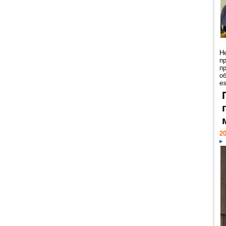
Н
п
п
о
ез
20