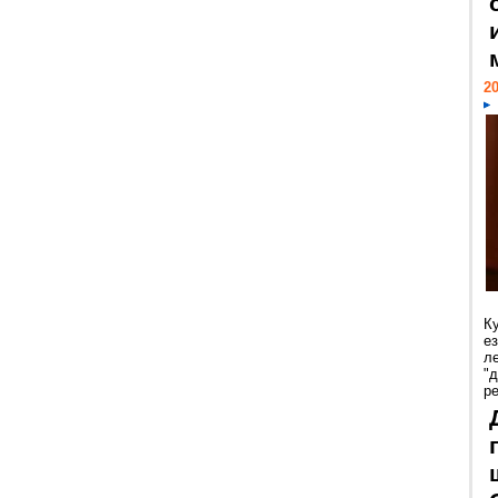
20
К
е
л
"
р