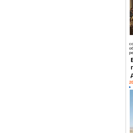
со
о
ре
20