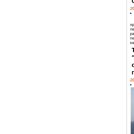
20
п
п
р
п
ка
20