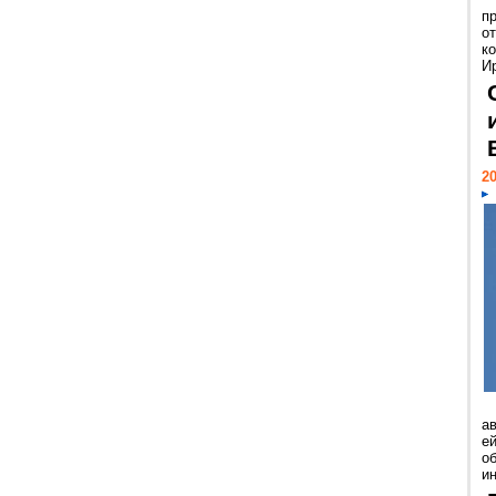
п
о
к
И
20
а
ей
о
и