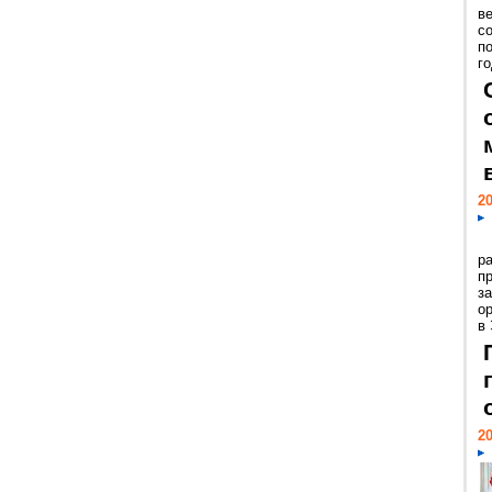
ве
с
п
го
20
р
пр
з
о
в
20