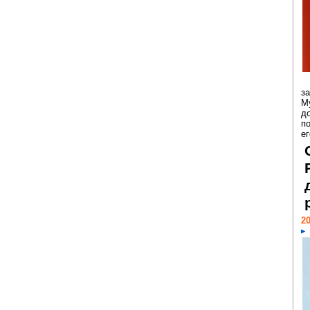
з
М
д
п
ег
20