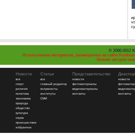
и
ч
с
© 2000-2012 K
Использование материалов, размещенных на сайте Kurdistan
Мнение авторов мож
Новости
Статьи
Представительство
Диаспор
все
все
новости
новости
спорт
главный редактор
фотоматериалы
фотоматер
религия
колумнисты
видеоматериалы
видеомате
политика
институты
контакты
контакты
экономика
СМИ
природа
общество
культура
наука
происшествия
избранное