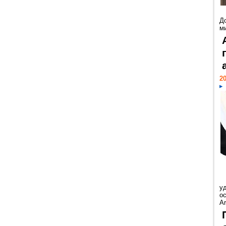
Д
м
20
у
ос
Ar