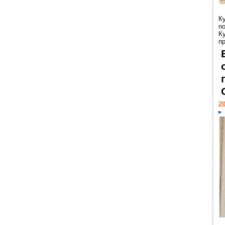
К
п
К
пр
20