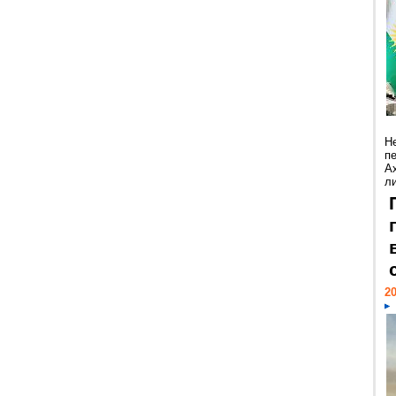
Н
п
А
ли
20