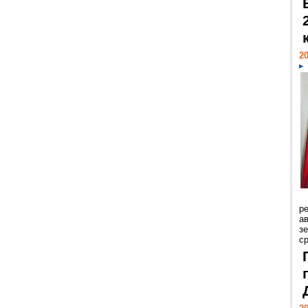
20
р
ав
з
с