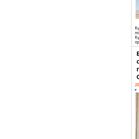
К
п
К
пр
20