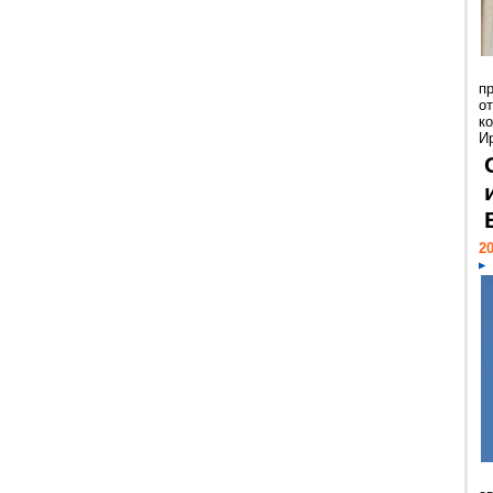
п
о
к
И
20