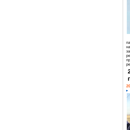
п
н
з
р
п
ре
20