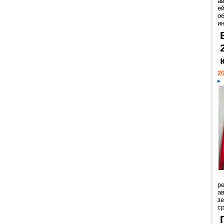
а
ей
о
и
20
р
ав
з
с