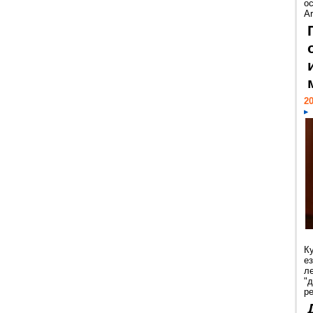
ос
Ar
20
К
е
л
"
р