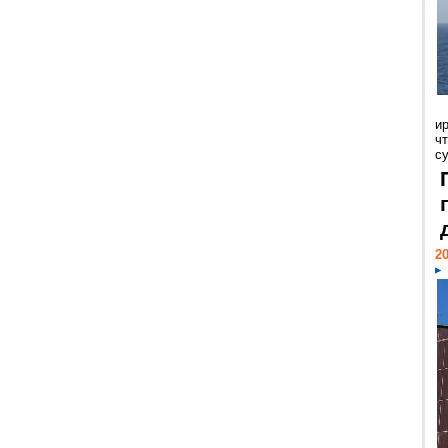
и
ч
с
20