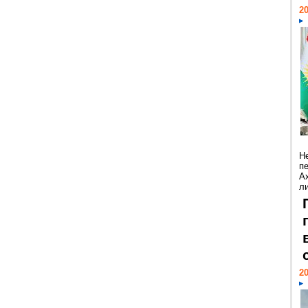
20
Н
п
А
ли
20