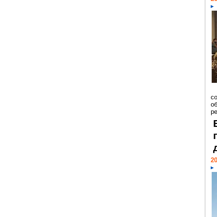
со
о
ре
20