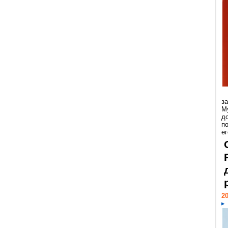
з
М
д
п
ег
20