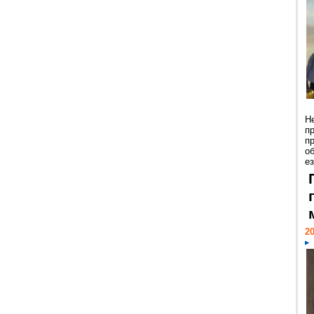
Н
п
п
о
ез
20