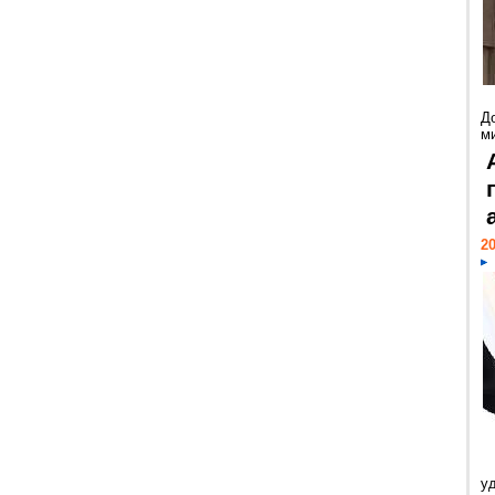
Д
м
20
у