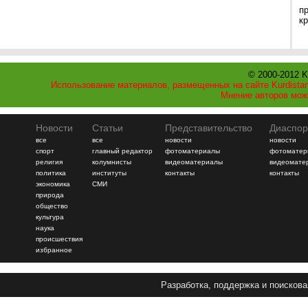
п
к
© 2000-2012 K
Использование материалов, размещенных на сайте Kurdistan
Мнение авторов мож
Новости
Статьи
Представительство
Диаспор
все
все
новости
новости
спорт
главный редактор
фотоматериалы
фотоматер
религия
колумнисты
видеоматериалы
видеомате
политика
институты
контакты
контакты
экономика
СМИ
природа
общество
культура
наука
происшествия
избранное
Разработка, поддержка и поискова