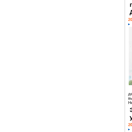
20
д
в
Н
20