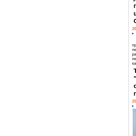
20
п
п
р
п
ка
20