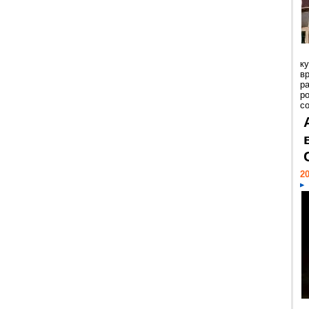
к
в
р
р
с
20