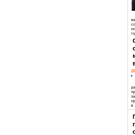
ве
с
п
го
20
р
пр
з
о
в