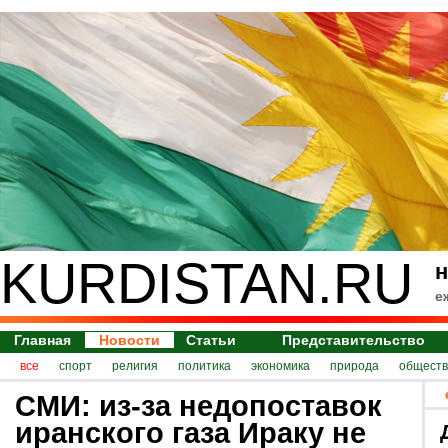
KURDISTAN.RU
н
е
Главная
Новости
Статьи
Представительство
все
спорт
религия
политика
экономика
природа
обществ
СМИ: из-за недопоставок
иранского газа Ираку не