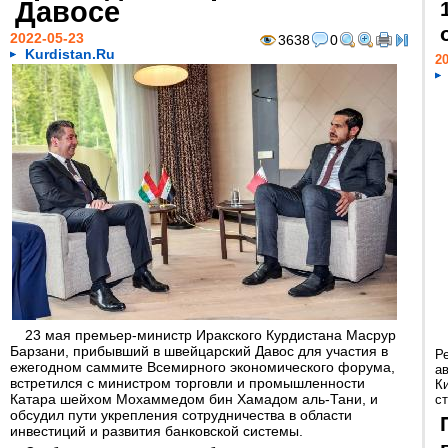
Давосе
2022-05-23
3638
0
Kurdistan.Ru
20
23 мая премьер-министр Иракского Курдистана Масрур
Барзани, прибывший в швейцарский Давос для участия в
Р
ежегодном саммите Всемирного экономического форума,
а
встретился с министром торговли и промышленности
К
Катара шейхом Мохаммедом бин Хамадом аль-Тани, и
ст
обсудил пути укрепления сотрудничества в области
инвестиций и развития банковской системы.