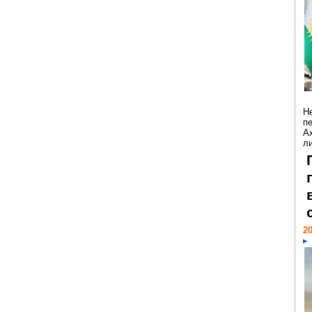
Н
п
А
ли
20