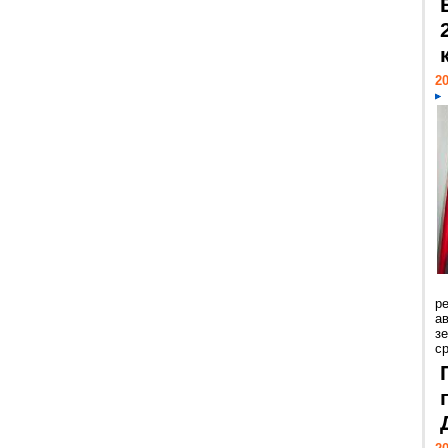
20
р
ав
з
с