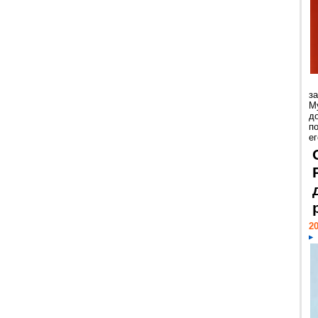
з
М
д
п
ег
20