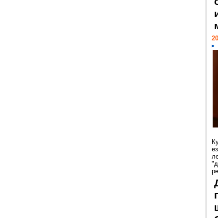
20
К
е
л
"
р