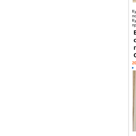
К
п
К
пр
20