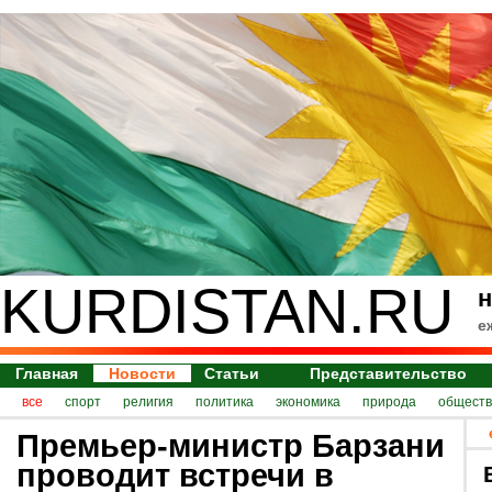
KURDISTAN.RU
н
е
Главная
Новости
Статьи
Представительство
все
спорт
религия
политика
экономика
природа
обществ
Премьер-министр Барзани
проводит встречи в