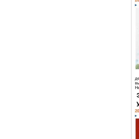
20
д
в
Н
20