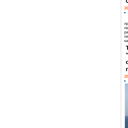
20
п
п
р
п
ка
20