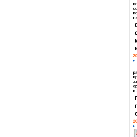
ве
с
п
го
20
р
пр
з
о
в
20