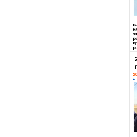
п
н
з
р
п
ре
20