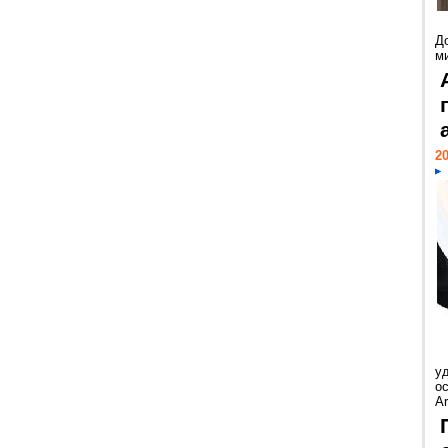
Д
м
20
у
ос
Ar