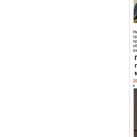
Н
п
п
о
ез
20