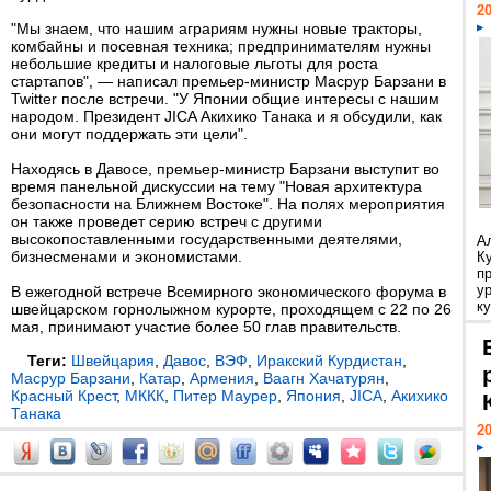
20
"Мы знаем, что нашим аграриям нужны новые тракторы,
комбайны и посевная техника; предпринимателям нужны
небольшие кредиты и налоговые льготы для роста
стартапов", — написал премьер-министр Масрур Барзани в
Twitter после встречи. "У Японии общие интересы с нашим
народом. Президент JICA Акихико Танака и я обсудили, как
они могут поддержать эти цели".
Находясь в Давосе, премьер-министр Барзани выступит во
время панельной дискуссии на тему "Новая архитектура
безопасности на Ближнем Востоке". На полях мероприятия
он также проведет серию встреч с другими
высокопоставленными государственными деятелями,
А
бизнесменами и экономистами.
К
п
у
В ежегодной встрече Всемирного экономического форума в
ку
швейцарском горнолыжном курорте, проходящем с 22 по 26
мая, принимают участие более 50 глав правительств.
Теги:
Швейцария
,
Давос
,
ВЭФ
,
Иракский Курдистан
,
Масрур Барзани
,
Катар
,
Армения
,
Ваагн Хачатурян
,
Красный Крест
,
МККК
,
Питер Маурер
,
Япония
,
JICA
,
Акихико
Танака
20