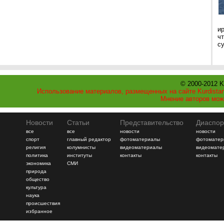
и
ч
с
© 2000-2012 K
Использование материалов, размещенных на сайте Kurdistan
Мнение авторов мож
Новости
Статьи
Представительство
Диаспор
все
все
новости
новости
спорт
главный редактор
фотоматериалы
фотоматер
религия
колумнисты
видеоматериалы
видеомате
политика
институты
контакты
контакты
экономика
СМИ
природа
общество
культура
наука
происшествия
избранное