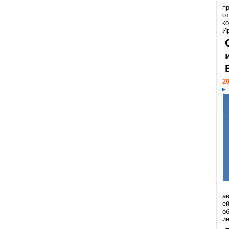
п
о
к
И
20
а
ей
о
и