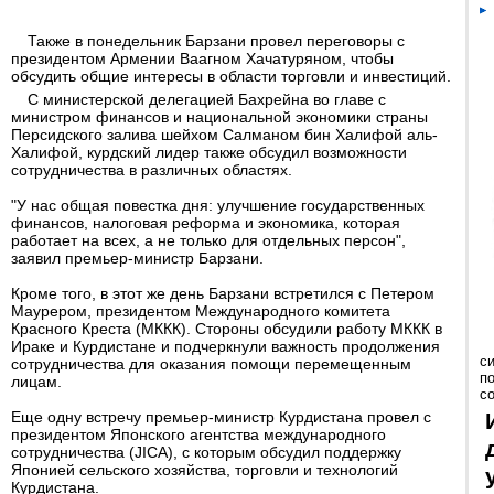
Также в понедельник Барзани провел переговоры с
президентом Армении Ваагном Хачатуряном, чтобы
обсудить общие интересы в области торговли и инвестиций.
С министерской делегацией Бахрейна во главе с
министром финансов и национальной экономики страны
Персидского залива шейхом Салманом бин Халифой аль-
Халифой, курдский лидер также обсудил возможности
сотрудничества в различных областях.
"У нас общая повестка дня: улучшение государственных
финансов, налоговая реформа и экономика, которая
работает на всех, а не только для отдельных персон",
заявил премьер-министр Барзани.
Кроме того, в этот же день Барзани встретился с Петером
Маурером, президентом Международного комитета
Красного Креста (МККК). Стороны обсудили работу МККК в
Ираке и Курдистане и подчеркнули важность продолжения
с
сотрудничества для оказания помощи перемещенным
п
лицам.
с
Еще одну встречу премьер-министр Курдистана провел с
президентом Японского агентства международного
сотрудничества (JICA), с которым обсудил поддержку
Японией сельского хозяйства, торговли и технологий
Курдистана.