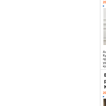
20
А
К
п
у
ку
20