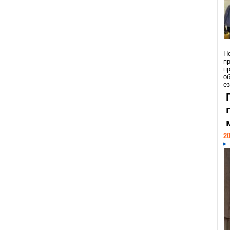
Н
п
п
о
ез
20