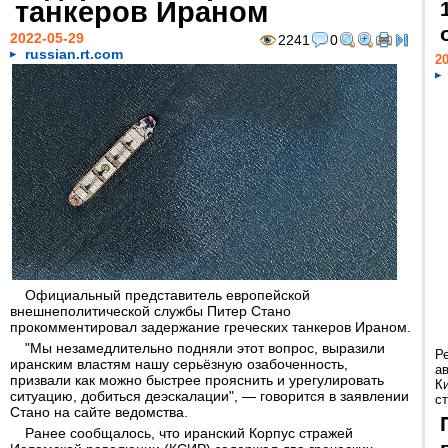
танкеров Ираном
2022-05-29
2241
0
russian.rt.com
20
Официальный представитель европейской
внешнеполитической службы Питер Стано
прокомментировал задержание греческих танкеров Ираном.
"Мы незамедлительно подняли этот вопрос, выразили
Р
иранским властям нашу серьёзную озабоченность,
а
призвали как можно быстрее прояснить и урегулировать
К
ситуацию, добиться деэскалации", — говорится в заявлении
ст
Стано на сайте ведомства.
Ранее сообщалось, что иранский Корпус стражей