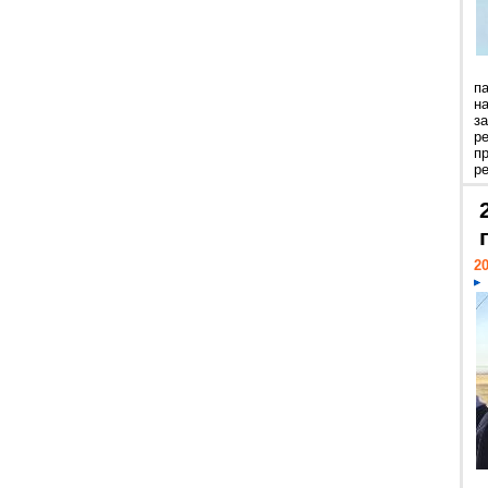
п
н
з
р
п
ре
20