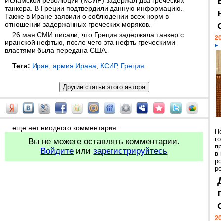
Исламской революции (КСИР) задержал два греческих
танкера. В Греции подтвердили данную информацию.
Также в Иране заявили о соблюдении всех норм в
отношении задержанных греческих моряков.
26 мая СМИ писали, что Греция задержала танкер с
20
иранской нефтью, после чего эта нефть греческими
властями была передана США.
Теги:
Иран
,
армия Ирана
,
КСИР
,
Греция
еще нет ниодного комментария...
Н
г
Вы не можете оставлять комментарии.
п
Войдите
или
зарегистрируйтесь
в
р
ре
20