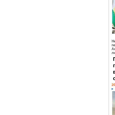
Н
п
А
ли
20