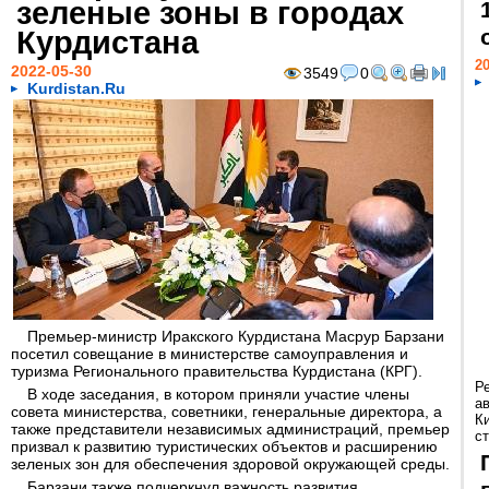
зеленые зоны в городах
Курдистана
20
2022-05-30
3549
0
Kurdistan.Ru
Премьер-министр Иракского Курдистана Масрур Барзани
посетил совещание в министерстве самоуправления и
туризма Регионального правительства Курдистана (КРГ).
Р
В ходе заседания, в котором приняли участие члены
а
совета министерства, советники, генеральные директора, а
К
также представители независимых администраций, премьер
ст
призвал к развитию туристических объектов и расширению
зеленых зон для обеспечения здоровой окружающей среды.
Барзани также подчеркнул важность развития