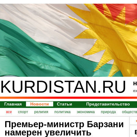
KURDISTAN.RU
н
е
Главная
Новости
Статьи
Представительство
все
спорт
религия
политика
экономика
природа
обществ
Премьер-министр Барзани
намерен увеличить