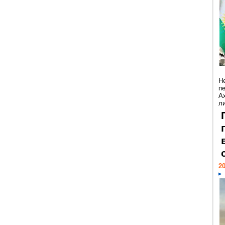
Н
п
А
ли
20