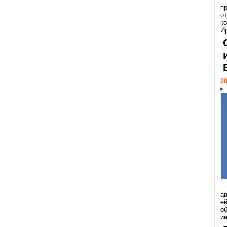
п
о
к
И
20
а
ей
о
и