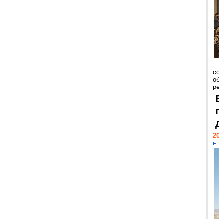
со
о
ре
20