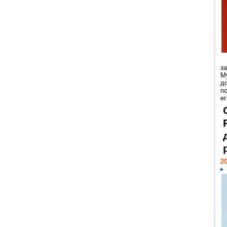
з
М
д
п
ег
20