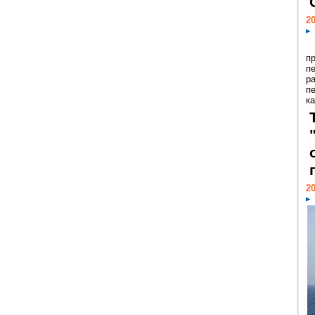
20
п
п
р
п
ка
20