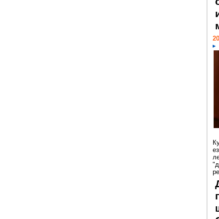
20
К
е
л
"
р