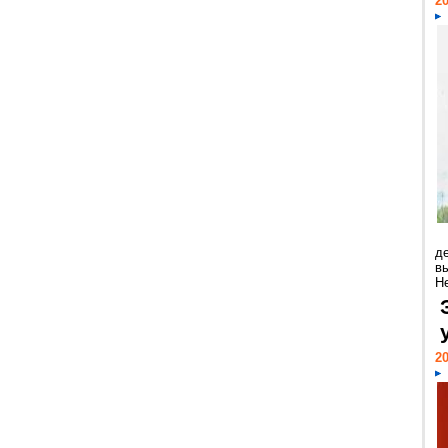
20
д
в
Н
20