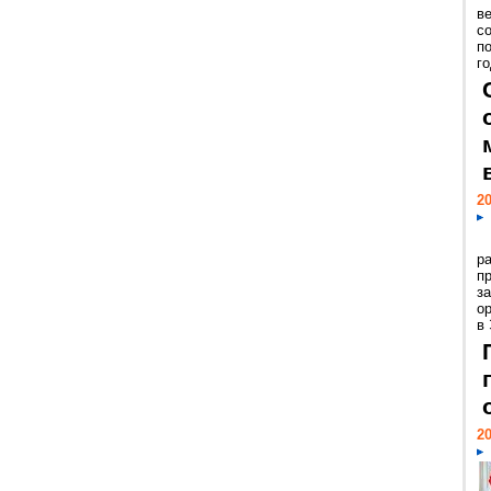
ве
с
п
го
20
р
пр
з
о
в
20