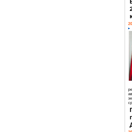
20
р
ав
з
с