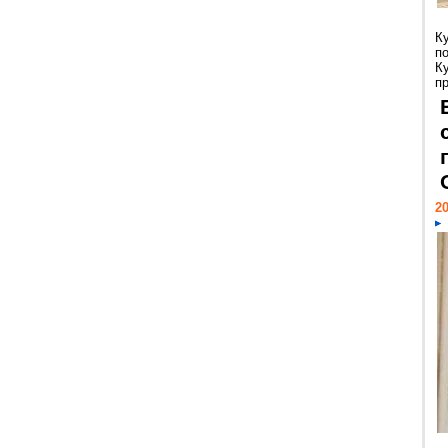
К
п
К
пр
20