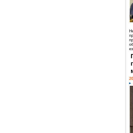
Н
п
п
о
ез
20