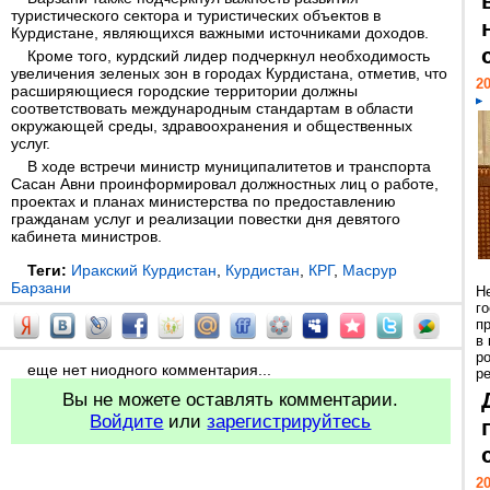
туристического сектора и туристических объектов в
Курдистане, являющихся важными источниками доходов.
Кроме того, курдский лидер подчеркнул необходимость
увеличения зеленых зон в городах Курдистана, отметив, что
20
расширяющиеся городские территории должны
соответствовать международным стандартам в области
окружающей среды, здравоохранения и общественных
услуг.
В ходе встречи министр муниципалитетов и транспорта
Сасан Авни проинформировал должностных лиц о работе,
проектах и планах министерства по предоставлению
гражданам услуг и реализации повестки дня девятого
кабинета министров.
Теги:
Иракский Курдистан
,
Курдистан
,
КРГ
,
Масрур
Барзани
Н
г
п
в
р
еще нет ниодного комментария...
ре
Вы не можете оставлять комментарии.
Войдите
или
зарегистрируйтесь
20