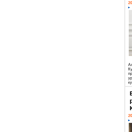
20
А
К
п
у
ку
20