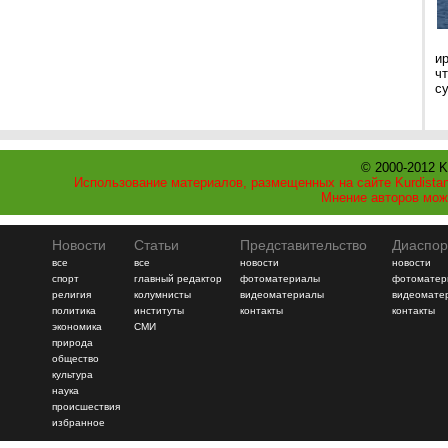
и
ч
с
© 2000-2012 K
Использование материалов, размещенных на сайте Kurdistan
Мнение авторов мож
Новости
Статьи
Представительство
Диаспор
все
все
новости
новости
спорт
главный редактор
фотоматериалы
фотоматер
религия
колумнисты
видеоматериалы
видеомате
политика
институты
контакты
контакты
экономика
СМИ
природа
общество
культура
наука
происшествия
избранное