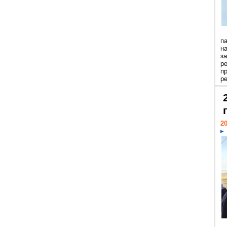
п
н
з
р
п
ре
20