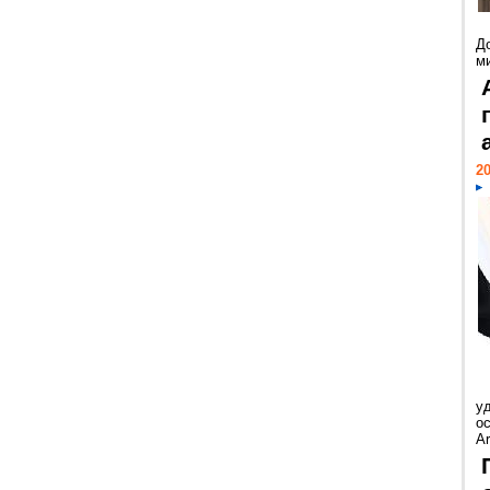
Д
м
20
у
ос
Ar