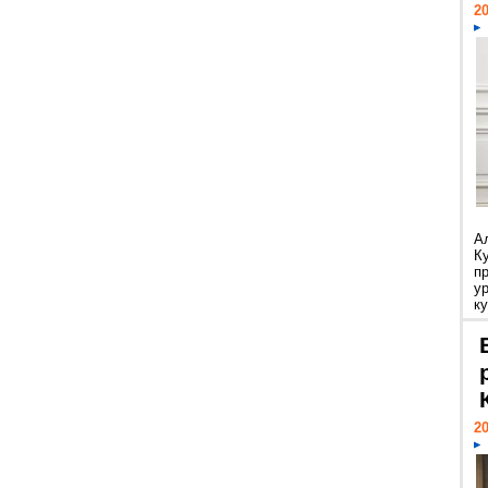
20
А
К
п
у
ку
20