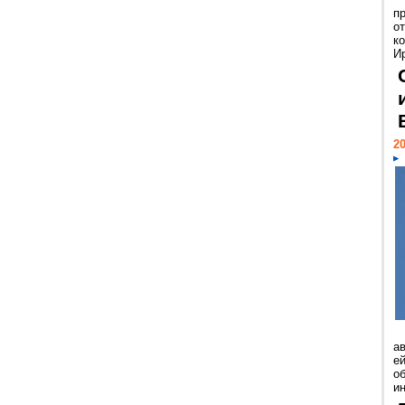
п
о
к
И
20
а
ей
о
и