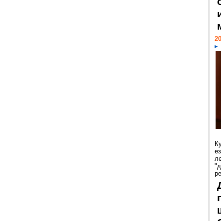
20
К
е
л
"
р