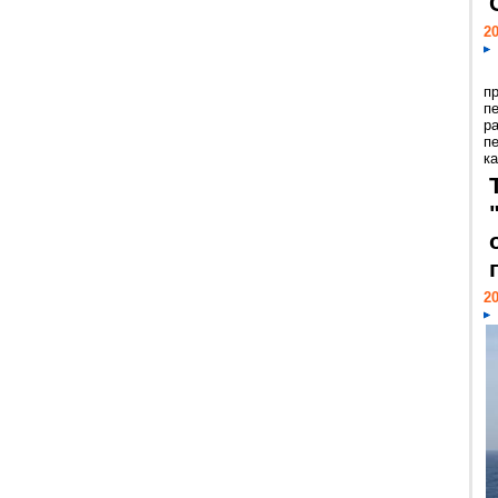
20
п
п
р
п
ка
20