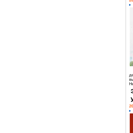
20
д
в
Н
20