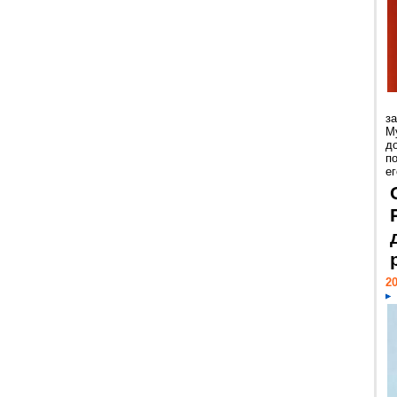
з
М
д
п
ег
20