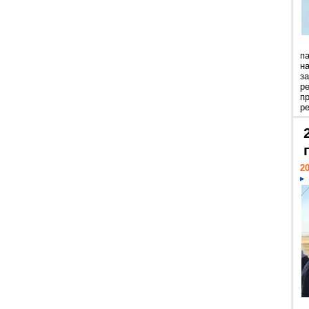
п
н
з
р
п
ре
20