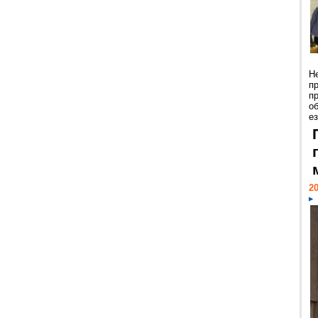
Н
п
п
о
ез
20