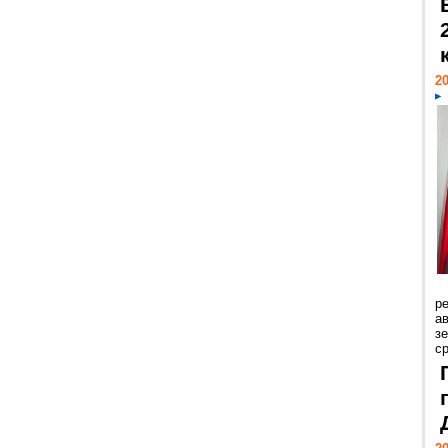
20
р
ав
з
с