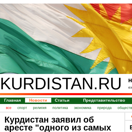
KURDISTAN.RU
н
е
Главная
Новости
Статьи
Представительство
все
спорт
религия
политика
экономика
природа
обществ
Курдистан заявил об
аресте "одного из самых