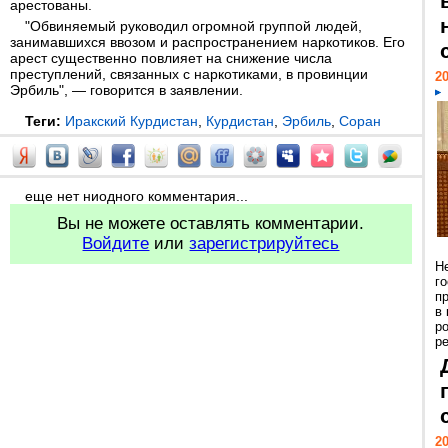
арестованы.
"Обвиняемый руководил огромной группой людей,
занимавшихся ввозом и распространением наркотиков. Его
арест существенно повлияет на снижение числа
преступлений, связанных с наркотиками, в провинции
20
Эрбиль", — говорится в заявлении.
Теги:
Иракский Курдистан
,
Курдистан
,
Эрбиль
,
Соран
еще нет ниодного комментария...
Вы не можете оставлять комментарии.
Войдите
или
зарегистрируйтесь
Н
г
п
в
р
ре
20