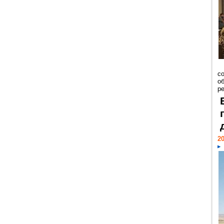
со
о
ре
20