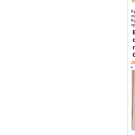
К
п
К
пр
20