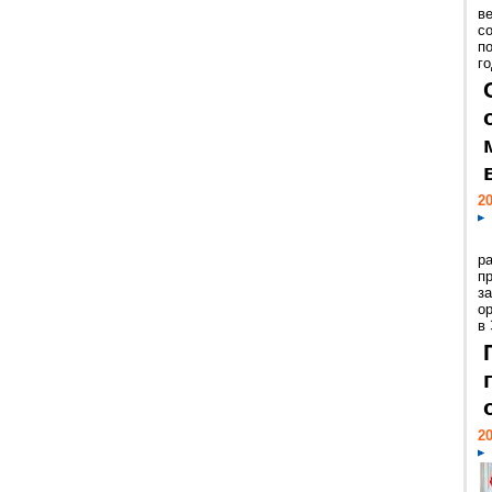
ве
с
п
го
20
р
пр
з
о
в
20