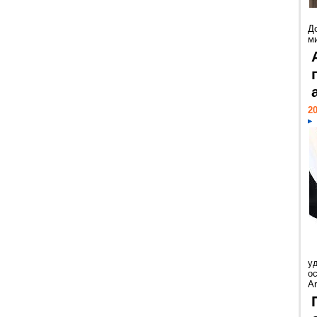
Д
м
20
у
ос
Ar