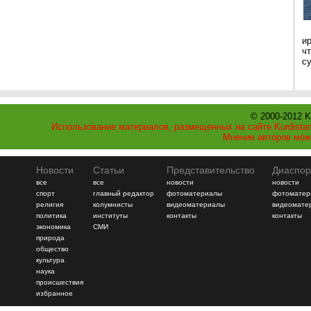
и
ч
с
© 2000-2012 K
Использование материалов, размещенных на сайте Kurdistan
Мнение авторов мож
Новости
Статьи
Представительство
Диаспор
все
все
новости
новости
спорт
главный редактор
фотоматериалы
фотоматер
религия
колумнисты
видеоматериалы
видеомате
политика
институты
контакты
контакты
экономика
СМИ
природа
общество
культура
наука
происшествия
избранное