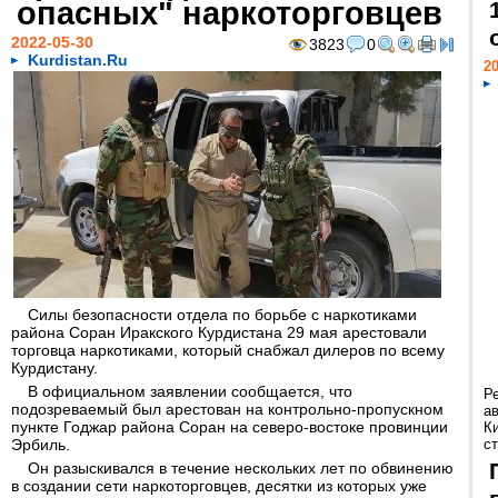
опасных" наркоторговцев
2022-05-30
3823
0
Kurdistan.Ru
20
Силы безопасности отдела по борьбе с наркотиками
района Соран Иракского Курдистана 29 мая арестовали
торговца наркотиками, который снабжал дилеров по всему
Курдистану.
В официальном заявлении сообщается, что
Р
подозреваемый был арестован на контрольно-пропускном
а
пункте Годжар района Соран на северо-востоке провинции
К
Эрбиль.
ст
Он разыскивался в течение нескольких лет по обвинению
в создании сети наркоторговцев, десятки из которых уже