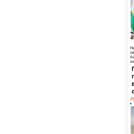
Н
п
А
ли
20