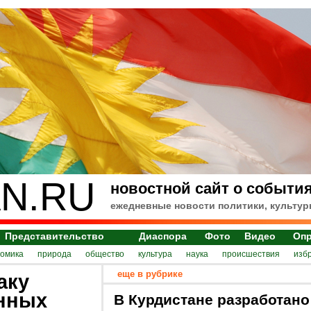
N.RU
новостной сайт о события
ежедневные новости политики, культур
Представительство
Диаспора
Фото
Видео
Оп
номика
природа
общество
культура
наука
происшествия
изб
еще в рубрике
аку
анных
В Курдистане разработано