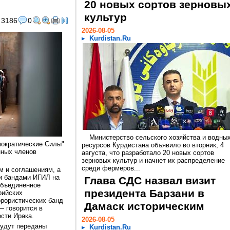
20 новых сортов зерновы
культур
3186
0
2026-08-05
Kurdistan.Ru
Министерство сельского хозяйства и водны
ократические Силы"
ресурсов Курдистана объявило во вторник, 4
нных членов
августа, что разработало 20 новых сортов
зерновых культур и начнет их распределение
среди фермеров...
м и соглашениям, а
ми бандами ИГИЛ на
Глава СДС назвал визит
Объединенное
президента Барзани в
рийских
ррористических банд
Дамаск историческим
— говорится в
сти Ирака.
2026-08-05
будут переданы
Kurdistan.Ru