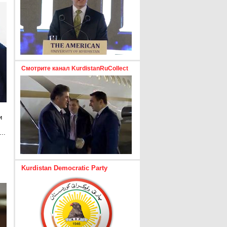
Смотрите канал KurdistanRuCollect
и
..
е
Kurdistan Democratic Party