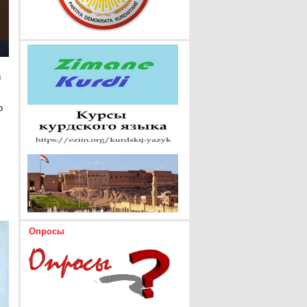
и
о
Опросы