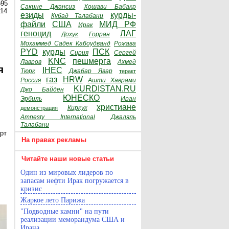
595
Сакине Джансиз
Хошави Бабакр
014
езиды
курды-
Кубад Талабани
файли
США
МИД РФ
Ирак
геноцид
ЛАГ
Дохук
Горран
Мохаммед Садек Кабоудванд
Рожава
PYD
курды
ПСК
Сирия
Сергей
KNC
пешмерга
Лавров
Ахмед
я
IHEC
Тюрк
Джабар Явар
теракт
газ
HRW
Россия
Ашти Хаврами
KURDISTAN.RU
Джо Байден
ЮНЕСКО
Эрбиль
Иран
христиане
Киркук
демонстрация
Amnesty International
Джаляль
Талабани
рт
На правах рекламы
Читайте наши новые статьи
Один из мировых лидеров по
запасам нефти Ирак погружается в
кризис
Жаркое лето Парижа
"Подводные камни" на пути
реализации меморандума США и
Ирана