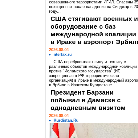
совершенного террористами ИГИЛ. Спасены 3
похищенных после нападения на Синджар в 2
году...
США стягивают военных и
оборудование с баз
международной коалиции
в Ираке в аэропорт Эрбил
2026-08-04
nterfax.ru
США перебрасывают силу и технику с
различных объектов международной коалиции
против "Исламского государства" (ИГ,
запрещенная в РФ террористическая
организация) в Ираке в международный аэропо
в Эрбиле в Иракском Курдистане...
Президент Барзани
побывал в Дамаске с
однодневным визитом
2026-08-04
Kurdistan.Ru