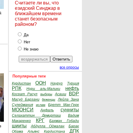
Считаете ли вы, что
езидский Синджар в
й
ближайшем времени
станет безопасным
районом?
Да
Нет
Не знаю
все опросы
Популярные теги
ООН
Курдистан
Науруз
Турция
РПК
нефть
Нури аль-Малики
BDP
Косрат Расул
Асаиш
выборы
Масуд Барзани
Лейла Зана
беженцы
Сулеймания
Бретт Мак-Герк
ислам
МООНСИ
сунниты
Анфаль
Селахаттин Демирташ
Вадим
КРГ
Макаренко
Бахман Гобади
шииты
з
Абдулла Оджалан
Барак
ДПК
Обама
Альянс Курдистана