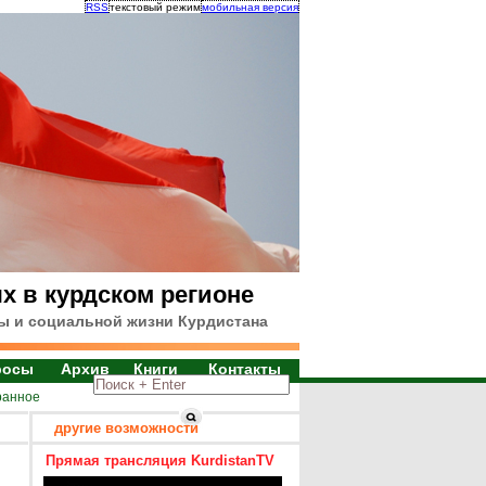
RSS
текстовый режим
мобильная версия
х в курдском регионе
ы и социальной жизни Курдистана
росы
Архив
Книги
Контакты
ранное
другие возможности
Прямая трансляция KurdistanTV