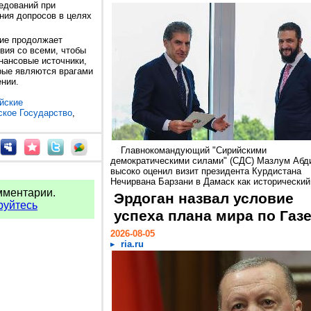
едований при
ния допросов в целях
ие продолжает
вия со всеми, чтобы
нансовые источники,
орые являются врагами
ении.
йские
кое Государство
,
Главнокомандующий "Сирийскими
демократическими силами" (СДС) Мазлум Абд
высоко оценил визит президента Курдистана
Нечирвана Барзани в Дамаск как исторический.
мментарии.
Эрдоган назвал условие
руйтесь
успеха плана мира по Газ
2026-08-05
ria.ru