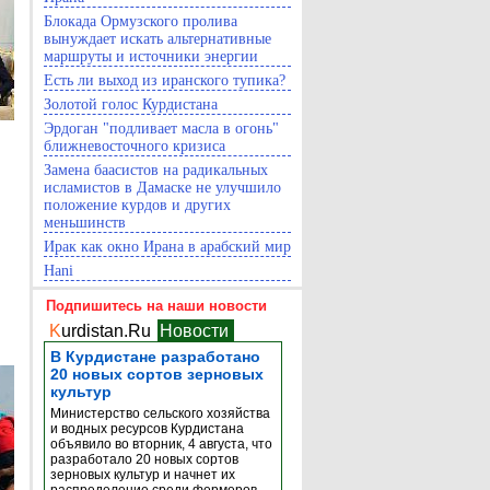
Блокада Ормузского пролива
вынуждает искать альтернативные
маршруты и источники энергии
Есть ли выход из иранского тупика?
Золотой голос Курдистана
Эрдоган "подливает масла в огонь"
ближневосточного кризиса
Замена баасистов на радикальных
исламистов в Дамаске не улучшило
положение курдов и других
меньшинств
Ирак как окно Ирана в арабский мир
Hani
Подпишитесь на наши новости
K
urdistan.Ru
Новости
В Курдистане разработано
20 новых сортов зерновых
культур
Министерство сельского хозяйства
и водных ресурсов Курдистана
объявило во вторник, 4 августа, что
разработало 20 новых сортов
зерновых культур и начнет их