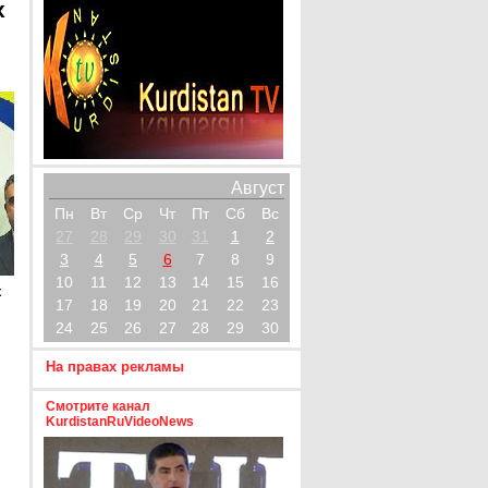
х
Август
Пн
Вт
Ср
Чт
Пт
Сб
Вс
27
28
29
30
31
1
2
3
4
5
6
7
8
9
10
11
12
13
14
15
16
х
17
18
19
20
21
22
23
24
25
26
27
28
29
30
На правах рекламы
Смотрите канал
KurdistanRuVideoNews