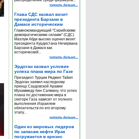
распределение среди фермеров...
читать дальше...
Глава СДС назвал визит
президента Барзани в
Дамаск историческим
Главнокомандующий "Сирийскими
демократическими силами" (СДС)
Мазлум Абди высоко оценил визит
президента Курдистана Нечирвана
Барзани в Дамаск как
исторический...
читать дальше...
Эрдоган назвал условие
успеха плана мира по Газе
Президент Турции Реджеп Тайип
Эрдоган заявил наследному
принцу Саудовской Аравии
Мухаммеду бин Салману, что успех
плана по достижению мира в
секторе Газа зависит от полного
выполнения Израилем
обязательств по его второму
этапу...
читать дальше...
Один из мировых лидеров
по запасам нефти Ирак
погружается в кризис