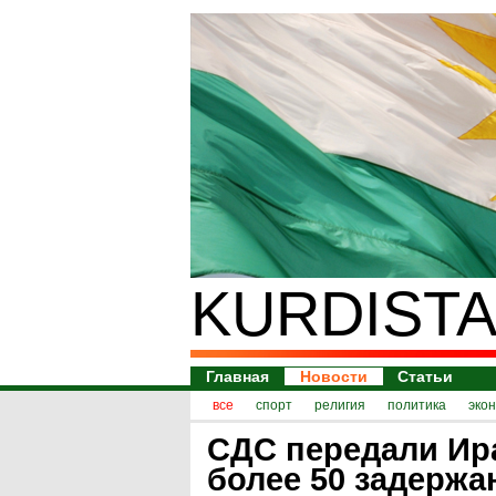
KURDISTA
Главная
Новости
Статьи
все
спорт
религия
политика
эко
СДС передали Ир
более 50 задерж