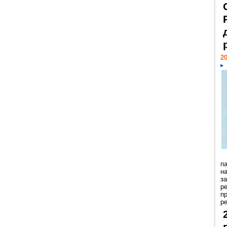
20
п
н
з
р
п
ре