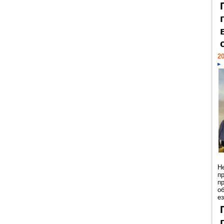
20
Н
п
п
о
ез