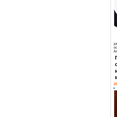
у
ос
Ar
20