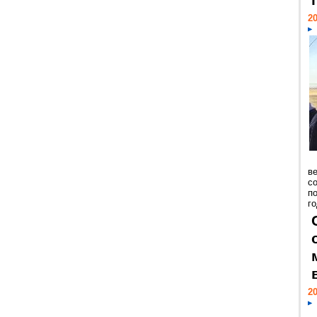
20
ве
с
п
го
20