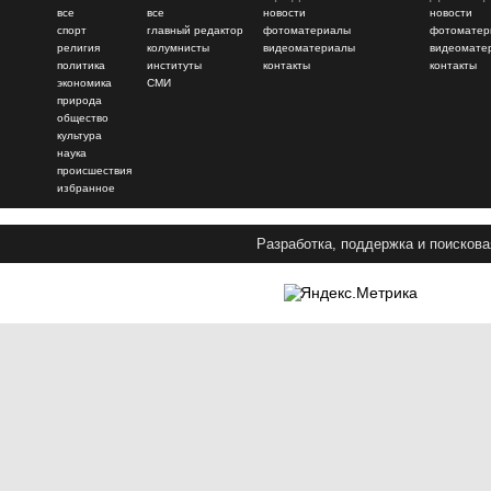
все
все
новости
новости
спорт
главный редактор
фотоматериалы
фотоматер
религия
колумнисты
видеоматериалы
видеомате
политика
институты
контакты
контакты
экономика
СМИ
природа
общество
культура
наука
происшествия
избранное
Разработка, поддержка и поискова