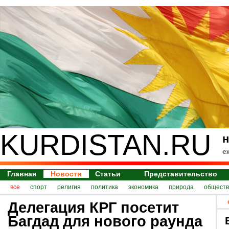
KURDISTAN.RU
н
е
Главная
Новости
Статьи
Представительство
все
спорт
религия
политика
экономика
природа
обществ
Делегация КРГ посетит
Багдад для нового раунда