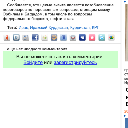
Сообщается, что целью визита является возобновление
переговоров по нерешенным вопросам, стоящим между
Эрбилем и Багдадом, в том числе по вопросам
федерального бюджета, нефти и газа.
Теги:
Ирак
,
Иракский Курдистан
,
Курдистан
,
КРГ
еще нет ниодного комментария...
Вы не можете оставлять комментарии.
Войдите
или
зарегистрируйтесь
п
о
к
И
20