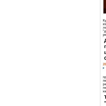
К
е
л
"
р
20
п
п
р
п
ка