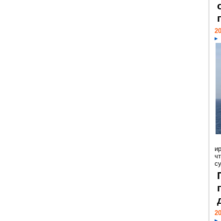
20
и
ч
с
20