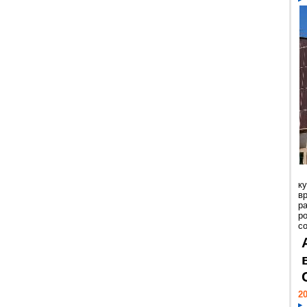
к
в
р
р
с
20