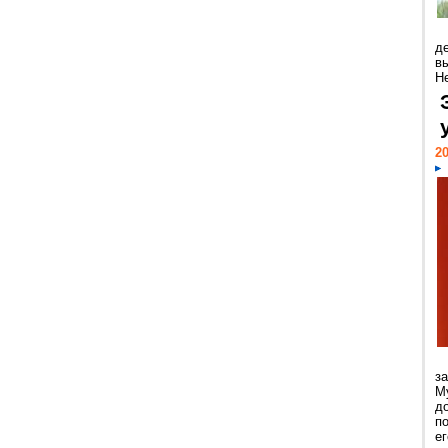
д
в
Н
20
з
М
д
п
ег