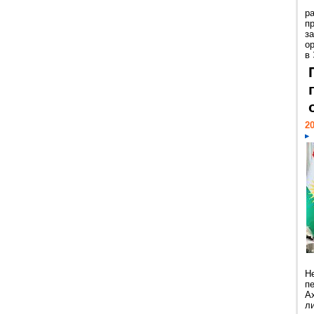
р
пр
з
о
в
20
Н
п
А
ли