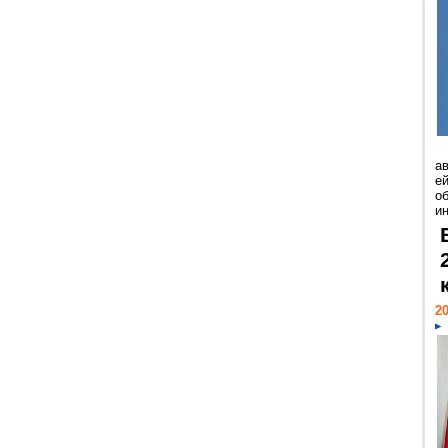
а
ей
о
и
20