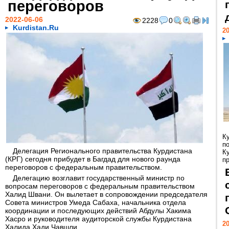
переговоров
2022-06-06
2228
0
Kurdistan.Ru
20
К
п
Делегация Регионального правительства Курдистана
К
(КРГ) сегодня прибудет в Багдад для нового раунда
пр
переговоров с федеральным правительством.
Делегацию возглавит государственный министр по
вопросам переговоров с федеральным правительством
Халид Швани. Он вылетает в сопровождении председателя
Совета министров Умеда Сабаха, начальника отдела
координации и последующих действий Абдулы Хакима
Хасро и руководителя аудиторской службы Курдистана
20
Халида Хади Чавшли.