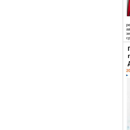
р
ав
з
с
20