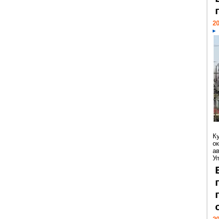
20
К
ок
а
У