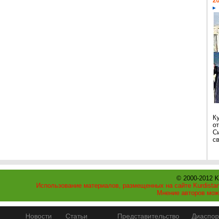
20
К
о
С
св
© 2000-2012 K
Использование материалов, размещенных на сайте Kurdistan
Мнение авторов мож
Новости
Статьи
Представительство
Диаспор