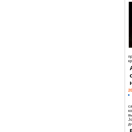
п
к
20
с
к
в
Jo
дн