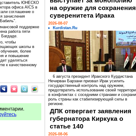
выступает за монополию
едставитель ЮНЕСКО
на оружие для сохранения
ектора офиса AICS в
сали соглашение о
суверенитета Ирака
я зачисления
 Бабиль".
2026-08-07
финансовой поддержке
Kurdistan.Ru
ена работа пяти
 Багдаде.
то, чтобы
осещающих школы в
 обучения, более
ия и повышение
удет уделяться
пе к качественному
6 августа президент Иракского Курдистана
Нечирван Барзани призвал Ирак усилить
государственный контроль над оружием,
предотвратить использование своей территори
в конфликтах с соседними странами и сохрани
роль страны как стабилизирующей силы в
регионе.
мментарии.
ДПК отвергает заявления
руйтесь
губернатора Киркука о
статье 140
2026-08-06