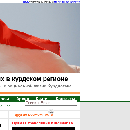
RSS
текстовый режим
мобильная версия
х в курдском регионе
ы и социальной жизни Курдистана
росы
Архив
Книги
Контакты
ранное
другие возможности
Прямая трансляция KurdistanTV
я