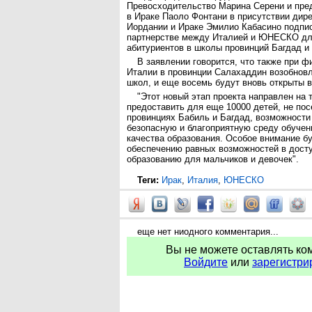
Превосходительство Марина Серени и пр
в Ираке Паоло Фонтани в присутствии дир
Иордании и Ираке Эмилио Кабасино подпи
партнерстве между Италией и ЮНЕСКО дл
абитуриентов в школы провинций Багдад и
В заявлении говорится, что также при 
Италии в провинции Салахаддин возобновл
школ, и еще восемь будут вновь открыты в
"Этот новый этап проекта направлен на 
предоставить для еще 10000 детей, не п
провинциях Бабиль и Багдад, возможности
безопасную и благоприятную среду обучен
качества образования. Особое внимание б
обеспечению равных возможностей в досту
образованию для мальчиков и девочек".
Теги:
Ирак
,
Италия
,
ЮНЕСКО
еще нет ниодного комментария...
Вы не можете оставлять ко
Войдите
или
зарегистри