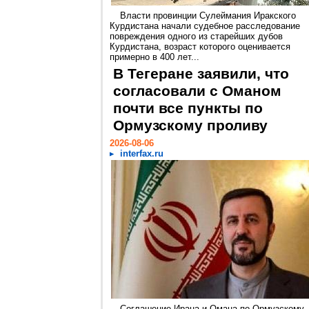
Власти провинции Сулеймания Иракского
Курдистана начали судебное расследование
повреждения одного из старейших дубов
Курдистана, возраст которого оценивается
примерно в 400 лет...
В Тегеране заявили, что
согласовали с Оманом
почти все пункты по
Ормузскому проливу
2026-08-06
interfax.ru
Соглашение Ирана и Омана по Ормузскому