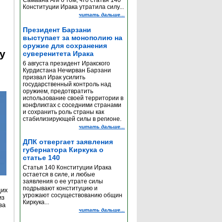
Самаана Аги о том, что статья 140
Конституции Ирака утратила силу...
читать дальше...
Президент Барзани
выступает за монополию на
оружие для сохранения
y
суверенитета Ирака
6 августа президент Иракского
Курдистана Нечирван Барзани
призвал Ирак усилить
государственный контроль над
оружием, предотвратить
использование своей территории в
конфликтах с соседними странами
и сохранить роль страны как
стабилизирующей силы в регионе.
читать дальше...
ДПК отвергает заявления
губернатора Киркука о
статье 140
Статья 140 Конституции Ирака
остается в силе, и любые
заявления о ее утрате силы
подрывают конституцию и
щих
угрожают сосуществованию общин
из
Киркука...
за
читать дальше...