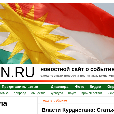
N.RU
новостной сайт о события
ежедневные новости политики, культур
Представительство
Диаспора
Фото
Видео
Оп
номика
природа
общество
культура
наука
происшествия
изб
еще в рубрике
ла
Власти Курдистана: Стать