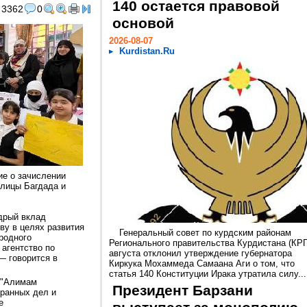
140 остается правовой
3362
0
основой
2026-08-07
Kurdistan.Ru
е о зачислении
олицы Багдада и
дрый вклад
ву в целях развития
Генеральный совет по курдским районам
родного
Регионального правительства Курдистана (КРГ
 агентство по
августа отклонил утверждение губернатора
— говорится в
Киркука Мохаммеда Самаана Аги о том, что
статья 140 Конституции Ирака утратила силу...
 "Алимам
Президент Барзани
транных дел и
е