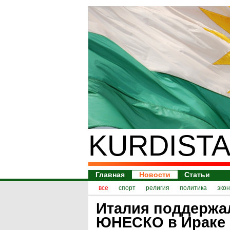
KURDISTA
Главная
Новости
Статьи
все
спорт
религия
политика
эко
Италия поддержа
ЮНЕСКО в Ираке