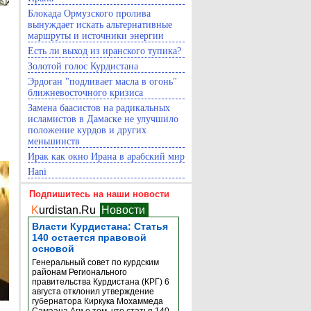
Блокада Ормузского пролива
вынуждает искать альтернативные
маршруты и источники энергии
Есть ли выход из иранского тупика?
Золотой голос Курдистана
Эрдоган "подливает масла в огонь"
ближневосточного кризиса
Замена баасистов на радикальных
исламистов в Дамаске не улучшило
положение курдов и других
меньшинств
Ирак как окно Ирана в арабский мир
Hani
Подпишитесь на наши новости
K
urdistan.Ru
Новости
Власти Курдистана: Статья
140 остается правовой
основой
Генеральный совет по курдским
районам Регионального
правительства Курдистана (КРГ) 6
августа отклонил утверждение
губернатора Киркука Мохаммеда