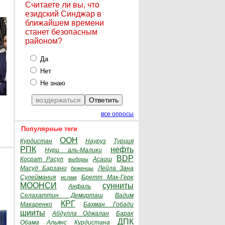
Считаете ли вы, что
езидский Синджар в
ближайшем времени
станет безопасным
районом?
Да
Нет
Не знаю
все опросы
Популярные теги
ООН
Курдистан
Науруз
Турция
РПК
нефть
Нури аль-Малики
BDP
Косрат Расул
Асаиш
выборы
Масуд Барзани
Лейла Зана
беженцы
Сулеймания
Бретт Мак-Герк
ислам
МООНСИ
сунниты
Анфаль
Селахаттин Демирташ
Вадим
КРГ
Макаренко
Бахман Гобади
шииты
Абдулла Оджалан
Барак
ДПК
Обама
Альянс Курдистана