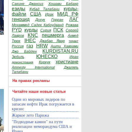
Сакине Джансиз
Хошави Бабакр
езиды
курды-
Кубад Талабани
файли
США
МИД РФ
Ирак
геноцид
ЛАГ
Дохук
Горран
Мохаммед Садек Кабоудванд
Рожава
PYD
курды
ПСК
Сирия
Сергей
KNC
пешмерга
Лавров
Ахмед
IHEC
Тюрк
Джабар Явар
теракт
газ
HRW
Россия
Ашти Хаврами
KURDISTAN.RU
Джо Байден
ЮНЕСКО
Эрбиль
Иран
христиане
Киркук
демонстрация
Amnesty International
Джаляль
Талабани
На правах рекламы
Читайте наши новые статьи
Один из мировых лидеров по
запасам нефти Ирак погружается в
кризис
Жаркое лето Парижа
"Подводные камни" на пути
реализации меморандума США и
Ирана