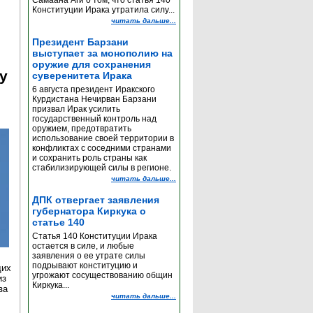
Самаана Аги о том, что статья 140
Конституции Ирака утратила силу...
читать дальше...
Президент Барзани
выступает за монополию на
оружие для сохранения
y
суверенитета Ирака
6 августа президент Иракского
Курдистана Нечирван Барзани
призвал Ирак усилить
государственный контроль над
оружием, предотвратить
использование своей территории в
конфликтах с соседними странами
и сохранить роль страны как
стабилизирующей силы в регионе.
читать дальше...
ДПК отвергает заявления
губернатора Киркука о
статье 140
Статья 140 Конституции Ирака
остается в силе, и любые
заявления о ее утрате силы
подрывают конституцию и
щих
угрожают сосуществованию общин
из
Киркука...
за
читать дальше...