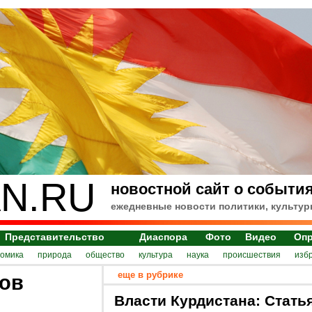
N.RU
новостной сайт о события
ежедневные новости политики, культур
Представительство
Диаспора
Фото
Видео
Оп
номика
природа
общество
культура
наука
происшествия
изб
еще в рубрике
ров
Власти Курдистана: Стать