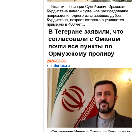
Власти провинции Сулеймания Иракского
Курдистана начали судебное расследование
повреждения одного из старейших дубов
Курдистана, возраст которого оценивается
примерно в 400 лет...
В Тегеране заявили, что
согласовали с Оманом
почти все пункты по
Ормузскому проливу
2026-08-06
interfax.ru
Соглашение Ирана и Омана по Ормузскому