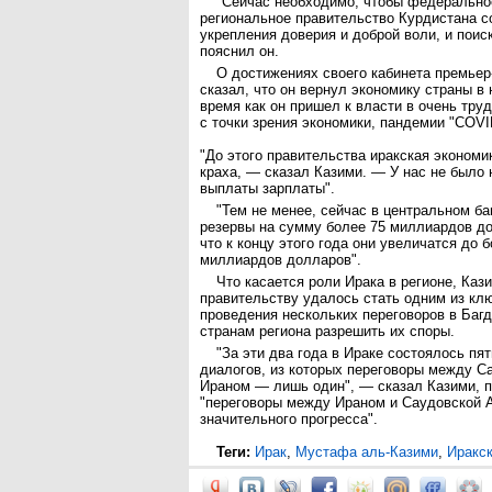
"Сейчас необходимо, чтобы федерально
региональное правительство Курдистана с
укрепления доверия и доброй воли, и поис
пояснил он.
О достижениях своего кабинета премьер
сказал, что он вернул экономику страны в 
время как он пришел к власти в очень тру
с точки зрения экономики, пандемии "COVI
"До этого правительства иракская экономи
краха, — сказал Казими. — У нас не было
выплаты зарплаты".
"Тем не менее, сейчас в центральном ба
резервы на сумму более 75 миллиардов до
что к концу этого года они увеличатся до 
миллиардов долларов".
Что касается роли Ирака в регионе, Кази
правительству удалось стать одним из кл
проведения нескольких переговоров в Баг
странам региона разрешить их споры.
"За эти два года в Ираке состоялось пя
диалогов, из которых переговоры между С
Ираном — лишь один", — сказал Казими, п
"переговоры между Ираном и Саудовской 
значительного прогресса".
Теги:
Ирак
,
Мустафа аль-Казими
,
Иракс