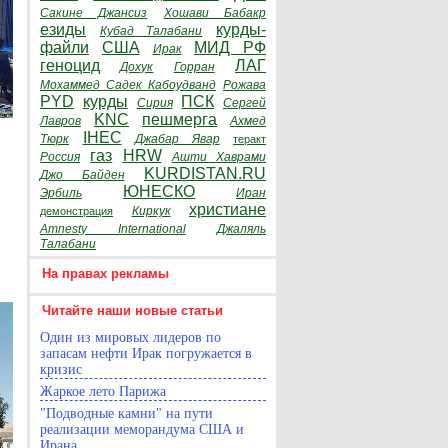
Сакине Джансиз
Хошави Бабакр
езиды
курды-
Кубад Талабани
файли
США
МИД РФ
Ирак
геноцид
ЛАГ
Дохук
Горран
Мохаммед Садек Кабоудванд
Рожава
PYD
курды
ПСК
Сирия
Сергей
KNC
пешмерга
Лавров
Ахмед
IHEC
Тюрк
Джабар Явар
теракт
газ
HRW
Россия
Ашти Хаврами
KURDISTAN.RU
Джо Байден
ЮНЕСКО
Эрбиль
Иран
христиане
Киркук
демонстрация
Amnesty International
Джаляль
Талабани
На правах рекламы
Читайте наши новые статьи
Один из мировых лидеров по
запасам нефти Ирак погружается в
кризис
Жаркое лето Парижа
"Подводные камни" на пути
реализации меморандума США и
Ирана