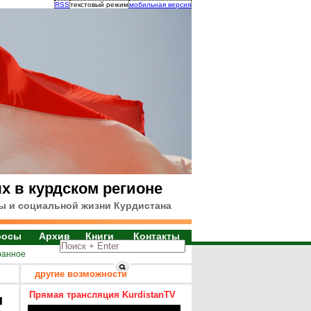
RSS
текстовый режим
мобильная версия
х в курдском регионе
ы и социальной жизни Курдистана
росы
Архив
Книги
Контакты
ранное
другие возможности
Прямая трансляция KurdistanTV
я