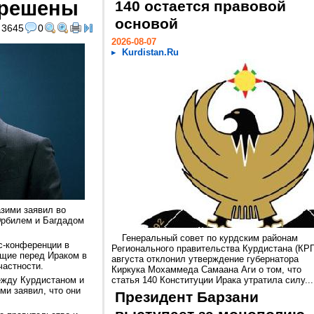
зрешены
140 остается правовой
основой
3645
0
2026-08-07
Kurdistan.Ru
зими заявил во
Эрбилем и Багдадом
Генеральный совет по курдским районам
с-конференции в
Регионального правительства Курдистана (КРГ
ящие перед Ираком в
августа отклонил утверждение губернатора
частности.
Киркука Мохаммеда Самаана Аги о том, что
ежду Курдистаном и
статья 140 Конституции Ирака утратила силу...
и заявил, что они
Президент Барзани