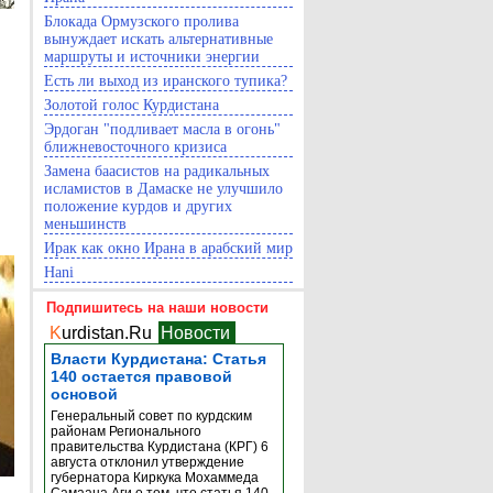
Блокада Ормузского пролива
вынуждает искать альтернативные
маршруты и источники энергии
Есть ли выход из иранского тупика?
Золотой голос Курдистана
Эрдоган "подливает масла в огонь"
ближневосточного кризиса
Замена баасистов на радикальных
исламистов в Дамаске не улучшило
положение курдов и других
меньшинств
Ирак как окно Ирана в арабский мир
Hani
Подпишитесь на наши новости
K
urdistan.Ru
Новости
Власти Курдистана: Статья
140 остается правовой
основой
Генеральный совет по курдским
районам Регионального
правительства Курдистана (КРГ) 6
августа отклонил утверждение
губернатора Киркука Мохаммеда