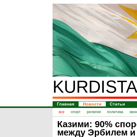
KURDISTA
Главная
Новости
Статьи
все
спорт
религия
политика
эко
Казими: 90% спо
между Эрбилем и