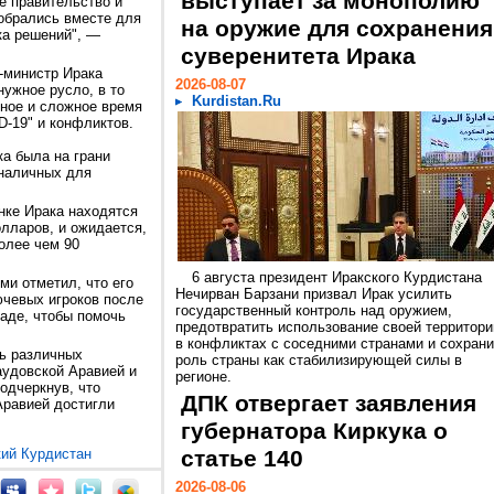
выступает за монополию
е правительство и
обрались вместе для
на оружие для сохранения
ка решений", —
суверенитета Ирака
-министр Ирака
2026-08-07
нужное русло, в то
Kurdistan.Ru
дное и сложное время
D-19" и конфликтов.
ка была на грани
 наличных для
нке Ирака находятся
лларов, и ожидается,
более чем 90
6 августа президент Иракского Курдистана
ми отметил, что его
Нечирван Барзани призвал Ирак усилить
ючевых игроков после
государственный контроль над оружием,
даде, чтобы помочь
предотвратить использование своей территори
в конфликтах с соседними странами и сохрани
ть различных
роль страны как стабилизирующей силы в
аудовской Аравией и
регионе.
одчеркнув, что
ДПК отвергает заявления
Аравией достигли
губернатора Киркука о
кий Курдистан
статье 140
2026-08-06