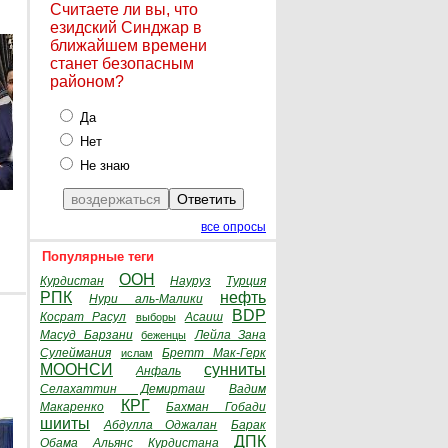
Считаете ли вы, что
езидский Синджар в
ближайшем времени
станет безопасным
районом?
Да
Нет
Не знаю
все опросы
Популярные теги
ООН
Курдистан
Науруз
Турция
РПК
нефть
Нури аль-Малики
BDP
Косрат Расул
Асаиш
выборы
Масуд Барзани
Лейла Зана
беженцы
Сулеймания
Бретт Мак-Герк
ислам
МООНСИ
сунниты
Анфаль
Селахаттин Демирташ
Вадим
КРГ
Макаренко
Бахман Гобади
шииты
Абдулла Оджалан
Барак
ДПК
Обама
Альянс Курдистана