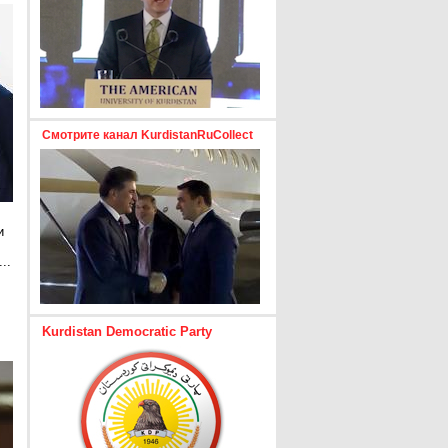
Смотрите канал KurdistanRuCollect
и
..
е
Kurdistan Democratic Party