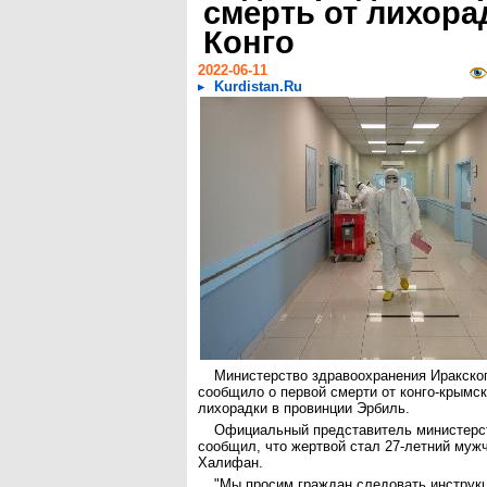
смерть от лихора
Конго
2022-06-11
Kurdistan.Ru
Министерство здравоохранения Иракско
сообщило о первой смерти от конго-крымс
лихорадки в провинции Эрбиль.
Официальный представитель министерс
сообщил, что жертвой стал 27-летний мужч
Халифан.
"Мы просим граждан следовать инструк