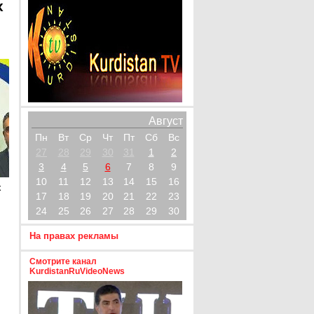
х
Август
Пн
Вт
Ср
Чт
Пт
Сб
Вс
27
28
29
30
31
1
2
3
4
5
6
7
8
9
10
11
12
13
14
15
16
х
17
18
19
20
21
22
23
24
25
26
27
28
29
30
На правах рекламы
Смотрите канал
KurdistanRuVideoNews