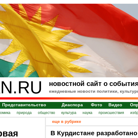
N.RU
новостной сайт о события
ежедневные новости политики, культур
Представительство
Диаспора
Фото
Видео
Оп
номика
природа
общество
культура
наука
происшествия
изб
еще в рубрике
рвая
В Курдистане разработано