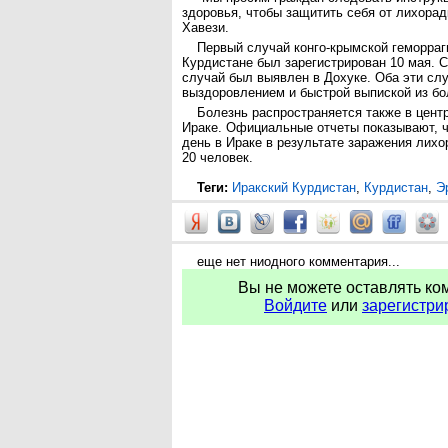
здоровья, чтобы защитить себя от лихорад
Хавези.
Первый случай конго-крымской геморраг
Курдистане был зарегистрирован 10 мая. 
случай был выявлен в Дохуке. Оба эти сл
выздоровлением и быстрой выпиской из бо
Болезнь распространяется также в цен
Ираке. Официальные отчеты показывают, ч
день в Ираке в результате заражения лих
20 человек.
Теги:
Иракский Курдистан
,
Курдистан
,
Э
еще нет ниодного комментария...
Вы не можете оставлять ко
Войдите
или
зарегистри