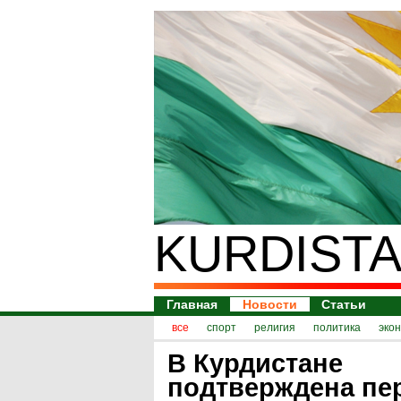
KURDISTA
Главная
Новости
Статьи
все
спорт
религия
политика
эко
В Курдистане
подтверждена пе