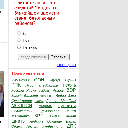
Считаете ли вы, что
езидский Синджар в
й
ближайшем времени
станет безопасным
районом?
Да
Нет
Не знаю
все опросы
Популярные теги
ООН
Курдистан
Науруз
Турция
РПК
нефть
Нури аль-Малики
BDP
Косрат Расул
Асаиш
выборы
Масуд Барзани
Лейла Зана
беженцы
Сулеймания
Бретт Мак-Герк
ислам
МООНСИ
сунниты
Анфаль
Селахаттин Демирташ
Вадим
КРГ
Макаренко
Бахман Гобади
шииты
з
Абдулла Оджалан
Барак
ДПК
Обама
Альянс Курдистана