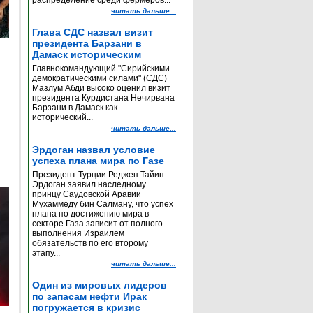
распределение среди фермеров...
читать дальше...
Глава СДС назвал визит
президента Барзани в
Дамаск историческим
Главнокомандующий "Сирийскими
демократическими силами" (СДС)
Мазлум Абди высоко оценил визит
президента Курдистана Нечирвана
Барзани в Дамаск как
исторический...
читать дальше...
Эрдоган назвал условие
успеха плана мира по Газе
Президент Турции Реджеп Тайип
Эрдоган заявил наследному
принцу Саудовской Аравии
Мухаммеду бин Салману, что успех
плана по достижению мира в
секторе Газа зависит от полного
выполнения Израилем
обязательств по его второму
этапу...
читать дальше...
Один из мировых лидеров
по запасам нефти Ирак
погружается в кризис