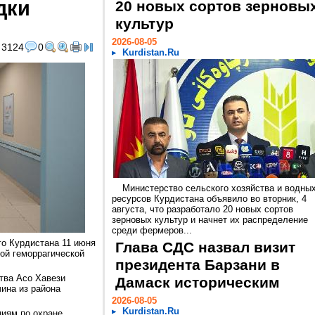
дки
20 новых сортов зерновы
культур
2026-08-05
3124
0
Kurdistan.Ru
Министерство сельского хозяйства и водны
ресурсов Курдистана объявило во вторник, 4
августа, что разработало 20 новых сортов
зерновых культур и начнет их распределение
среди фермеров...
го Курдистана 11 июня
Глава СДС назвал визит
кой геморрагической
президента Барзани в
тва Асо Хавези
Дамаск историческим
ина из района
2026-08-05
Kurdistan.Ru
циям по охране