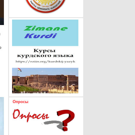
и
о
Опросы