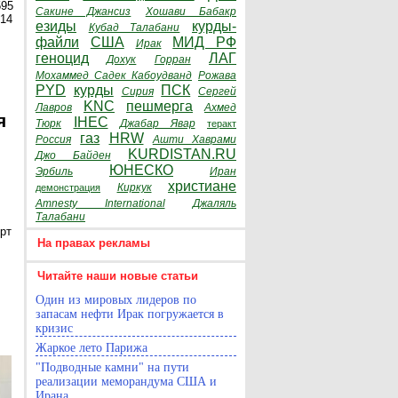
595
Сакине Джансиз
Хошави Бабакр
014
езиды
курды-
Кубад Талабани
файли
США
МИД РФ
Ирак
геноцид
ЛАГ
Дохук
Горран
Мохаммед Садек Кабоудванд
Рожава
PYD
курды
ПСК
Сирия
Сергей
KNC
пешмерга
Лавров
Ахмед
я
IHEC
Тюрк
Джабар Явар
теракт
газ
HRW
Россия
Ашти Хаврами
KURDISTAN.RU
Джо Байден
ЮНЕСКО
Эрбиль
Иран
христиане
Киркук
демонстрация
Amnesty International
Джаляль
Талабани
рт
На правах рекламы
Читайте наши новые статьи
Один из мировых лидеров по
запасам нефти Ирак погружается в
кризис
Жаркое лето Парижа
"Подводные камни" на пути
реализации меморандума США и
Ирана