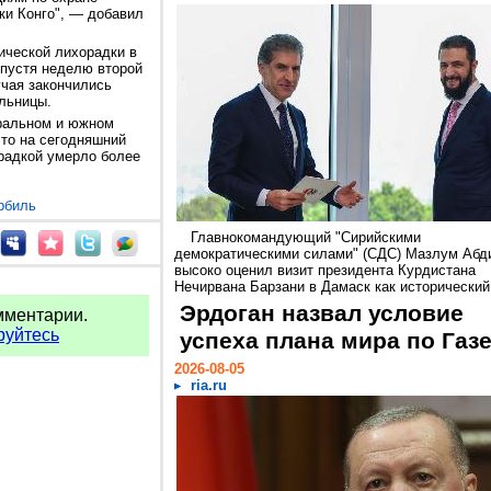
ки Конго", — добавил
ической лихорадки в
Спустя неделю второй
учая закончились
льницы.
тральном и южном
то на сегодняшний
орадкой умерло более
рбиль
Главнокомандующий "Сирийскими
демократическими силами" (СДС) Мазлум Абд
высоко оценил визит президента Курдистана
Нечирвана Барзани в Дамаск как исторический.
Эрдоган назвал условие
мментарии.
руйтесь
успеха плана мира по Газ
2026-08-05
ria.ru