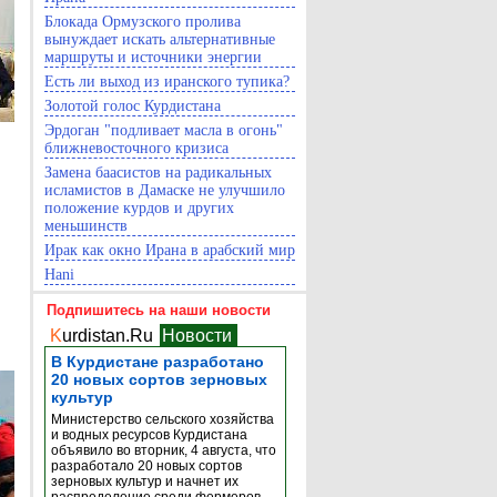
Блокада Ормузского пролива
вынуждает искать альтернативные
маршруты и источники энергии
Есть ли выход из иранского тупика?
Золотой голос Курдистана
Эрдоган "подливает масла в огонь"
ближневосточного кризиса
Замена баасистов на радикальных
исламистов в Дамаске не улучшило
положение курдов и других
меньшинств
Ирак как окно Ирана в арабский мир
Hani
Подпишитесь на наши новости
K
urdistan.Ru
Новости
В Курдистане разработано
20 новых сортов зерновых
культур
Министерство сельского хозяйства
и водных ресурсов Курдистана
объявило во вторник, 4 августа, что
разработало 20 новых сортов
зерновых культур и начнет их