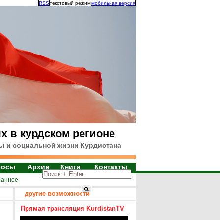
RSS
текстовый режим
мобильная версия
х в курдском регионе
ы и социальной жизни Курдистана
росы
Архив
Книги
Контакты
ранное
другие возможности
Прямая трансляция KurdistanTV