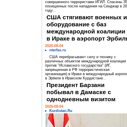
совершенного террористами ИГИЛ. Спасены 3
похищенных после нападения на Синджар в 2
году...
США стягивают военных и
оборудование с баз
международной коалиции
в Ираке в аэропорт Эрбил
2026-08-04
nterfax.ru
США перебрасывают силу и технику с
различных объектов международной коалиции
против "Исламского государства" (ИГ,
запрещенная в РФ террористическая
организация) в Ираке в международный аэропо
в Эрбиле в Иракском Курдистане...
Президент Барзани
побывал в Дамаске с
однодневным визитом
2026-08-04
Kurdistan.Ru