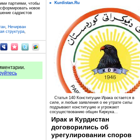
Kurdistan.Ru
кими партиями, чтобы
 сформировать новое
ешение садристов
тан
,
Нечирван
ая структура
,
мментарии.
руйтесь
Статья 140 Конституции Ирака остается в
силе, и любые заявления о ее утрате силы
подрывают конституцию и угрожают
сосуществованию общин Киркука...
Ирак и Курдистан
договорились об
урегулировании споров