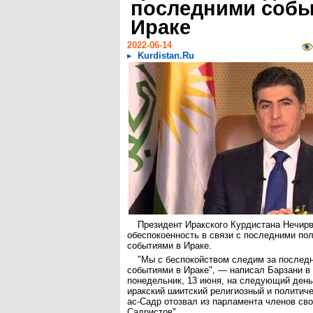
последними собы
Ираке
2022-06-14
Kurdistan.Ru
Президент Иракского Курдистана Нечир
обеспокоенность в связи с последними по
событиями в Ираке.
"Мы с беспокойством следим за послед
событиями в Ираке", — написал Барзани в 
понедельник, 13 июня, на следующий день 
иракский шиитский религиозный и политич
ас-Садр отозвал из парламента членов св
Садристов".