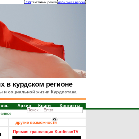
RSS
текстовый режим
мобильная версия
х в курдском регионе
ы и социальной жизни Курдистана
росы
Архив
Книги
Контакты
ранное
другие возможности
Прямая трансляция KurdistanTV
я