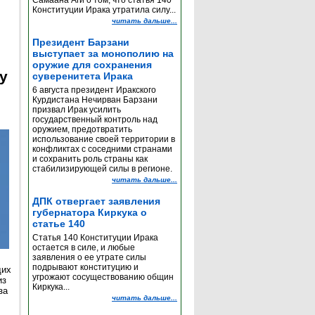
Самаана Аги о том, что статья 140
Конституции Ирака утратила силу...
читать дальше...
Президент Барзани
выступает за монополию на
оружие для сохранения
y
суверенитета Ирака
6 августа президент Иракского
Курдистана Нечирван Барзани
призвал Ирак усилить
государственный контроль над
оружием, предотвратить
использование своей территории в
конфликтах с соседними странами
и сохранить роль страны как
стабилизирующей силы в регионе.
читать дальше...
ДПК отвергает заявления
губернатора Киркука о
статье 140
Статья 140 Конституции Ирака
остается в силе, и любые
заявления о ее утрате силы
подрывают конституцию и
щих
угрожают сосуществованию общин
из
Киркука...
за
читать дальше...