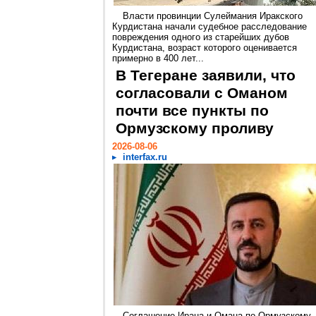
Власти провинции Сулеймания Иракского
Курдистана начали судебное расследование
повреждения одного из старейших дубов
Курдистана, возраст которого оценивается
примерно в 400 лет...
В Тегеране заявили, что
согласовали с Оманом
почти все пункты по
Ормузскому проливу
2026-08-06
interfax.ru
Соглашение Ирана и Омана по Ормузскому