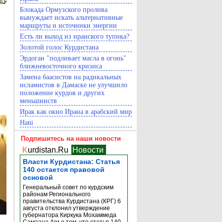
Блокада Ормузского пролива
вынуждает искать альтернативные
маршруты и источники энергии
Есть ли выход из иранского тупика?
Золотой голос Курдистана
Эрдоган "подливает масла в огонь"
ближневосточного кризиса
Замена баасистов на радикальных
исламистов в Дамаске не улучшило
положение курдов и других
меньшинств
Ирак как окно Ирана в арабский мир
Hani
Подпишитесь на наши новости
K
urdistan.Ru
Новости
Власти Курдистана: Статья
140 остается правовой
основой
Генеральный совет по курдским
районам Регионального
правительства Курдистана (КРГ) 6
августа отклонил утверждение
губернатора Киркука Мохаммеда