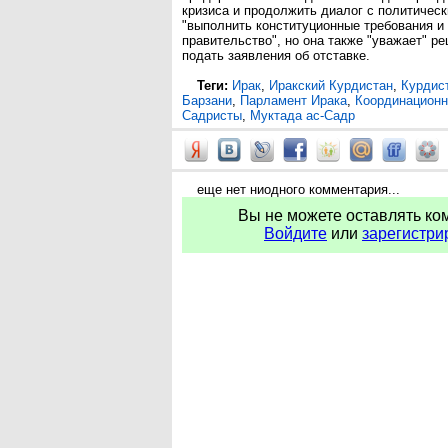
кризиса и продолжить диалог с политичес
"выполнить конституционные требования и
правительство", но она также "уважает" р
подать заявления об отставке.
Теги:
Ирак
,
Иракский Курдистан
,
Курдис
Барзани
,
Парламент Ирака
,
Координационн
Садристы
,
Муктада ас-Садр
еще нет ниодного комментария...
Вы не можете оставлять ко
Войдите
или
зарегистри