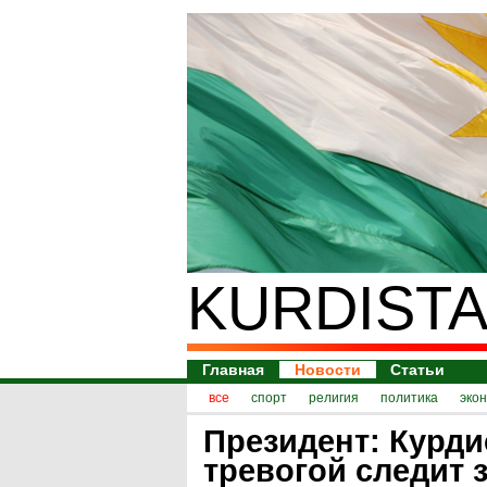
KURDISTA
Главная
Новости
Статьи
все
спорт
религия
политика
эко
Президент: Курди
тревогой следит 