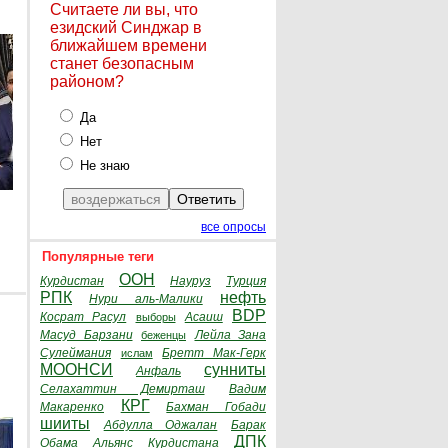
Считаете ли вы, что
езидский Синджар в
ближайшем времени
станет безопасным
районом?
Да
Нет
Не знаю
все опросы
Популярные теги
ООН
Курдистан
Науруз
Турция
РПК
нефть
Нури аль-Малики
BDP
Косрат Расул
Асаиш
выборы
Масуд Барзани
Лейла Зана
беженцы
Сулеймания
Бретт Мак-Герк
ислам
МООНСИ
сунниты
Анфаль
Селахаттин Демирташ
Вадим
КРГ
Макаренко
Бахман Гобади
шииты
Абдулла Оджалан
Барак
ДПК
Обама
Альянс Курдистана