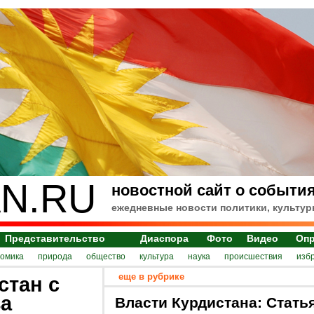
N.RU
новостной сайт о события
ежедневные новости политики, культур
Представительство
Диаспора
Фото
Видео
Оп
номика
природа
общество
культура
наука
происшествия
изб
еще в рубрике
стан с
за
Власти Курдистана: Стать