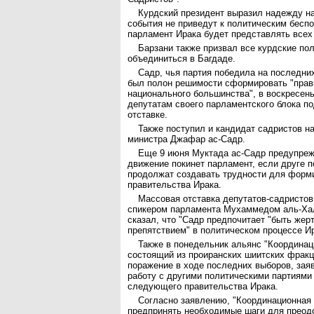
Курдский президент выразил надежду на
события не приведут к политическим беспо
парламент Ирака будет представлять всех
Барзани также призвал все курдские по
объединиться в Багдаде.
Садр, чья партия победила на последни
был полон решимости сформировать "прав
национального большинства", в воскресен
депутатам своего парламентского блока по
отставке.
Также поступил и кандидат садристов на
министра Джафар ас-Садр.
Еще 9 июня Муктада ас-Садр предупреж
движение покинет парламент, если друге п
продолжат создавать трудности для форм
правительства Ирака.
Массовая отставка депутатов-садристов
спикером парламента Мухаммедом аль-Хал
сказал, что "Садр предпочитает "быть жерт
препятствием" в политическом процессе И
Также в понедельник альянс "Координац
состоящий из проиранских шиитских фракц
поражение в ходе последних выборов, зая
работу с другими политическими партиям
следующего правительства Ирака.
Согласно заявлению, "Координационная 
предпринять необходимые шаги для преод