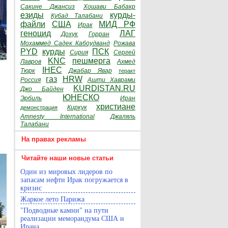
Сакине Джансиз
Хошави Бабакр
езиды
курды-
Кубад Талабани
файли
США
МИД РФ
Ирак
геноцид
ЛАГ
Дохук
Горран
Мохаммед Садек Кабоудванд
Рожава
PYD
курды
ПСК
Сирия
Сергей
KNC
пешмерга
Лавров
Ахмед
IHEC
Тюрк
Джабар Явар
теракт
газ
HRW
Россия
Ашти Хаврами
KURDISTAN.RU
Джо Байден
ЮНЕСКО
Эрбиль
Иран
христиане
Киркук
демонстрация
Amnesty International
Джаляль
Талабани
На правах рекламы
Читайте наши новые статьи
Один из мировых лидеров по
запасам нефти Ирак погружается в
кризис
Жаркое лето Парижа
"Подводные камни" на пути
реализации меморандума США и
Ирана