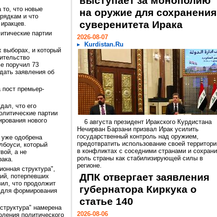
выступает за монополию
 то, что новые
на оружие для сохранения
рядкам и что
суверенитета Ирака
 иракцев.
литические партии
2026-08-07
Kurdistan.Ru
х выборах, и который
ительство
ье поручил 73
дать заявления об
 пост премьер-
дал, что его
олитические партии
ирования нового
6 августа президент Иракского Курдистана
Нечирван Барзани призвал Ирак усилить
государственный контроль над оружием,
 уже одобрена
предотвратить использование своей территори
боуси, который
в конфликтах с соседними странами и сохрани
вой, а не
роль страны как стабилизирующей силы в
рака.
регионе.
ионная структура",
ДПК отвергает заявления
ий, потерпевших
вил, что продолжит
губернатора Киркука о
и для формирования
статье 140
структура" намерена
2026-08-06
оления политического