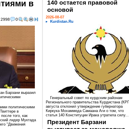
тиями в
140 остается правовой
основой
2026-08-07
2998
0
Kurdistan.Ru
ван Барзани выразил
литическими
Генеральный совет по курдским районам
Регионального правительства Курдистана (КРГ
августа отклонил утверждение губернатора
ними политическими
Киркука Мохаммеда Самаана Аги о том, что
Твиттере в
статья 140 Конституции Ирака утратила силу...
после того, как
еский лидер Муктада
Президент Барзани
оего "Движения