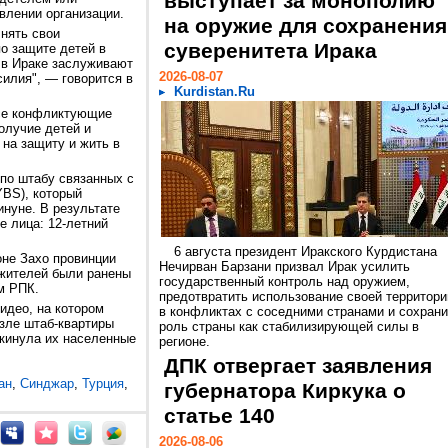
выступает за монополию
влении организации.
на оружие для сохранения
нять свои
суверенитета Ирака
о защите детей в
 в Ираке заслуживают
2026-08-07
силия", — говорится в
Kurdistan.Ru
се конфликтующие
олучие детей и
 на защиту и жить в
 по штабу связанных с
YBS), который
инуне. В результате
е лица: 12-летний
6 августа президент Иракского Курдистана
оне Захо провинции
Нечирван Барзани призвал Ирак усилить
 жителей были ранены
государственный контроль над оружием,
м РПК.
предотвратить использование своей территори
идео, на котором
в конфликтах с соседними странами и сохрани
зле штаб-квартиры
роль страны как стабилизирующей силы в
окинула их населенные
регионе.
ДПК отвергает заявления
ан
,
Синджар
,
Турция
,
губернатора Киркука о
статье 140
2026-08-06