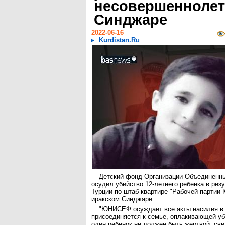
несовершеннолет
Синджаре
2022-06-16
Kurdistan.Ru
Детский фонд Организации Объединен
осудил убийство 12-летнего ребенка в рез
Турции по штаб-квартире "Рабочей партии 
иракском Синджаре.
"ЮНИСЕФ осуждает все акты насилия в 
присоединяется к семье, оплакивающей уб
один ребенок не должен быть жертвой, св