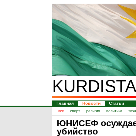
KURDISTA
Главная
Новости
Статьи
все
спорт
религия
политика
эко
ЮНИСЕФ осужда
убийство