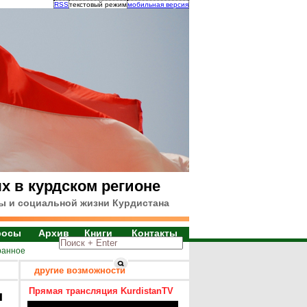
RSS
текстовый режим
мобильная версия
х в курдском регионе
ы и социальной жизни Курдистана
росы
Архив
Книги
Контакты
ранное
другие возможности
Прямая трансляция KurdistanTV
я