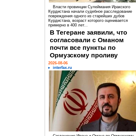
Власти провинции Сулеймания Иракского
Курдистана начали судебное расследование
повреждения одного из старейших дубов
Курдистана, возраст которого оценивается
примерно в 400 лет...
В Тегеране заявили, что
согласовали с Оманом
почти все пункты по
Ормузскому проливу
2026-08-06
interfax.ru
Соглашение Ирана и Омана по Ормузскому