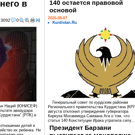
него в
140 остается правовой
основой
2026-08-07
3092
0
Kurdistan.Ru
Генеральный совет по курдским районам
ных Наций (ЮНИСЕФ)
Регионального правительства Курдистана (КРГ
ультате авиаудара
августа отклонил утверждение губернатора
Курдистана" (РПК) в
Киркука Мохаммеда Самаана Аги о том, что
статья 140 Конституции Ирака утратила силу...
отношении детей и
Президент Барзани
ийство их ребенка. Ни
идетелем или