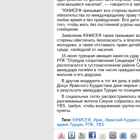
опасающимся насилия", — говорится в зая
"ЮНИСЕФ призывает все стороны выпол
обязательства по международному праву п
любое время и без промедления. Все дети
того, чтобы жить без постоянной угрозы на
сообщении.
Заявление ЮНИСЕФ также призывает в
стороны обеспечить безопасность и благоп
молодежи, а также отстаивать право детей
среде, свободной от насилия.
15 июня турецкая авиация нанесла удар
РПК "Отрядов сопротивления Синджара" (
располагался в густонаселенном районе С
авиаудара погибли в том числе граждански
мальчик и его дедушка.
В другом инциденте в тот же день в рай
Дохук Иракского Курдистана двое мирных
в результате авиаудара Турции по позиция
В социальных сетях распространилось в
разгневанные жители Синуне собрались во
YBS, требуя, чтобы вооруженная группа п
пункты.
Теги:
ЮНИСЕФ
,
Ирак
,
Иракский Курдист
армия Турции
,
РПК
,
YBS