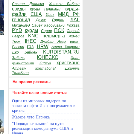
Сакине Джансиз
Хошави Бабакр
езиды
курды-
Кубад Талабани
файли
США
МИД РФ
Ирак
геноцид
ЛАГ
Дохук
Горран
Мохаммед Садек Кабоудванд
Рожава
PYD
курды
ПСК
Сирия
Сергей
KNC
пешмерга
Лавров
Ахмед
IHEC
Тюрк
Джабар Явар
теракт
газ
HRW
Россия
Ашти Хаврами
KURDISTAN.RU
Джо Байден
ЮНЕСКО
Эрбиль
Иран
христиане
Киркук
демонстрация
Amnesty International
Джаляль
Талабани
На правах рекламы
Читайте наши новые статьи
Один из мировых лидеров по
запасам нефти Ирак погружается в
кризис
Жаркое лето Парижа
"Подводные камни" на пути
реализации меморандума США и
Ирана