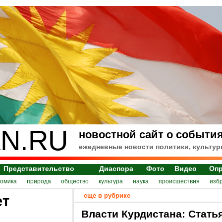
N.RU
новостной сайт о события
ежедневные новости политики, культур
Представительство
Диаспора
Фото
Видео
Оп
номика
природа
общество
культура
наука
происшествия
изб
еще в рубрике
ет
Власти Курдистана: Стать