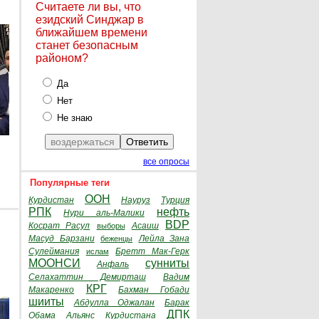
Считаете ли вы, что
езидский Синджар в
ближайшем времени
станет безопасным
районом?
Да
Нет
Не знаю
все опросы
Популярные теги
ООН
Курдистан
Науруз
Турция
РПК
нефть
Нури аль-Малики
BDP
Косрат Расул
Асаиш
выборы
Масуд Барзани
Лейла Зана
беженцы
Сулеймания
Бретт Мак-Герк
ислам
МООНСИ
сунниты
Анфаль
Селахаттин Демирташ
Вадим
КРГ
Макаренко
Бахман Гобади
шииты
Абдулла Оджалан
Барак
ДПК
Обама
Альянс Курдистана