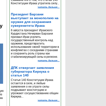
Самаана Аги о том, что статья 140
Конституции Ирака утратила силу...
читать дальше...
Президент Барзани
выступает за монополию на
оружие для сохранения
y
суверенитета Ирака
6 августа президент Иракского
Курдистана Нечирван Барзани
призвал Ирак усилить
государственный контроль над
оружием, предотвратить
использование своей территории в
конфликтах с соседними странами
и сохранить роль страны как
стабилизирующей силы в регионе.
читать дальше...
ДПК отвергает заявления
губернатора Киркука о
статье 140
Статья 140 Конституции Ирака
остается в силе, и любые
заявления о ее утрате силы
подрывают конституцию и
щих
угрожают сосуществованию общин
из
Киркука...
за
читать дальше...