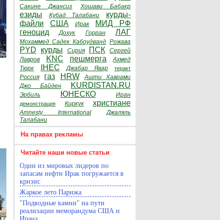
Сакине Джансиз
Хошави Бабакр
езиды
курды-
Кубад Талабани
файли
США
МИД РФ
Ирак
геноцид
ЛАГ
Дохук
Горран
Мохаммед Садек Кабоудванд
Рожава
PYD
курды
ПСК
Сирия
Сергей
KNC
пешмерга
Лавров
Ахмед
IHEC
Тюрк
Джабар Явар
теракт
газ
HRW
Россия
Ашти Хаврами
KURDISTAN.RU
Джо Байден
ЮНЕСКО
Эрбиль
Иран
христиане
Киркук
демонстрация
Amnesty International
Джаляль
Талабани
На правах рекламы
Читайте наши новые статьи
Один из мировых лидеров по
запасам нефти Ирак погружается в
кризис
Жаркое лето Парижа
"Подводные камни" на пути
реализации меморандума США и
Ирана