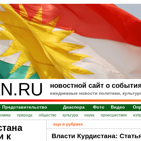
N.RU
новостной сайт о события
ежедневные новости политики, культур
Представительство
Диаспора
Фото
Видео
Оп
номика
природа
общество
культура
наука
происшествия
изб
еще в рубрике
стана
и к
Власти Курдистана: Стать