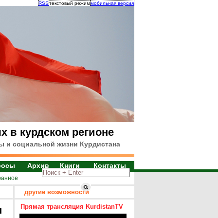
RSS
текстовый режим
мобильная версия
х в курдском регионе
ы и социальной жизни Курдистана
росы
Архив
Книги
Контакты
ранное
другие возможности
Прямая трансляция KurdistanTV
я