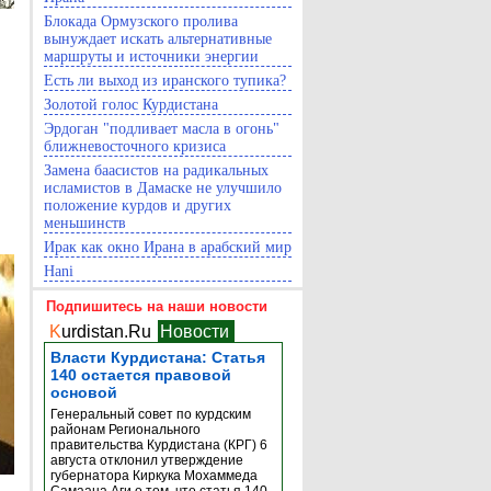
Блокада Ормузского пролива
вынуждает искать альтернативные
маршруты и источники энергии
Есть ли выход из иранского тупика?
Золотой голос Курдистана
Эрдоган "подливает масла в огонь"
ближневосточного кризиса
Замена баасистов на радикальных
исламистов в Дамаске не улучшило
положение курдов и других
меньшинств
Ирак как окно Ирана в арабский мир
Hani
Подпишитесь на наши новости
K
urdistan.Ru
Новости
Власти Курдистана: Статья
140 остается правовой
основой
Генеральный совет по курдским
районам Регионального
правительства Курдистана (КРГ) 6
августа отклонил утверждение
губернатора Киркука Мохаммеда