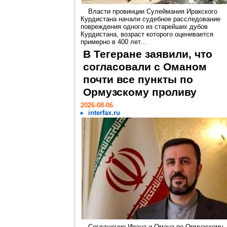
Власти провинции Сулеймания Иракского
Курдистана начали судебное расследование
повреждения одного из старейших дубов
Курдистана, возраст которого оценивается
примерно в 400 лет...
В Тегеране заявили, что
согласовали с Оманом
почти все пункты по
Ормузскому проливу
2026-08-06
interfax.ru
Соглашение Ирана и Омана по Ормузскому