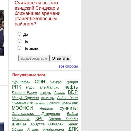
Считаете ли вы, что
езидский Синджар в
ближайшем времени
станет безопасным
районом?
Да
Нет
Не знаю
все опросы
Популярные теги
ООН
Курдистан
Науруз
Турция
РПК
нефть
Нури аль-Малики
BDP
Косрат Расул
Асаиш
выборы
Масуд Барзани
Лейла Зана
беженцы
Сулеймания
Бретт Мак-Герк
ислам
МООНСИ
сунниты
Анфаль
Селахаттин Демирташ
Вадим
КРГ
Макаренко
Бахман Гобади
шииты
Абдулла Оджалан
Барак
ДПК
Обама
Альянс Курдистана