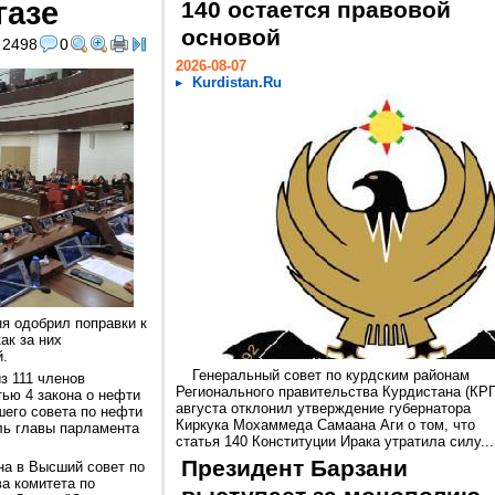
газе
140 остается правовой
основой
2498
0
2026-08-07
Kurdistan.Ru
я одобрил поправки к
как за них
й.
Генеральный совет по курдским районам
з 111 членов
Регионального правительства Курдистана (КРГ
тью 4 закона о нефти
августа отклонил утверждение губернатора
шего совета по нефти
Киркука Мохаммеда Самаана Аги о том, что
ль главы парламента
статья 140 Конституции Ирака утратила силу...
Президент Барзани
на в Высший совет по
а комитета по