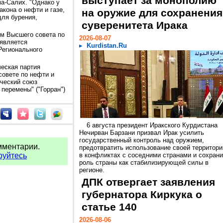
выступает за монополию
а-Салих. "Однако у
акона о нефти и газе,
на оружие для сохранения
для бурения,
суверенитета Ирака
м Высшего совета по
2026-08-07
 является
Kurdistan.Ru
Регионального
еская партия
совете по нефти и
ический союз
 перемены" ("Горран")
6 августа президент Иракского Курдистана
Нечирван Барзани призвал Ирак усилить
государственный контроль над оружием,
мментарии.
предотвратить использование своей территори
руйтесь
в конфликтах с соседними странами и сохрани
роль страны как стабилизирующей силы в
регионе.
ДПК отвергает заявления
губернатора Киркука о
статье 140
2026-08-06