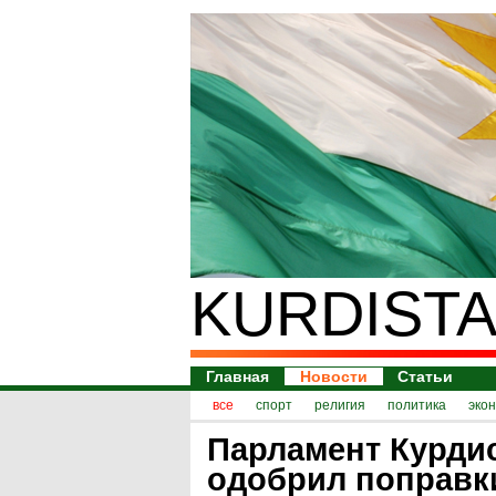
KURDISTA
Главная
Новости
Статьи
все
спорт
религия
политика
эко
Парламент Курди
одобрил поправк