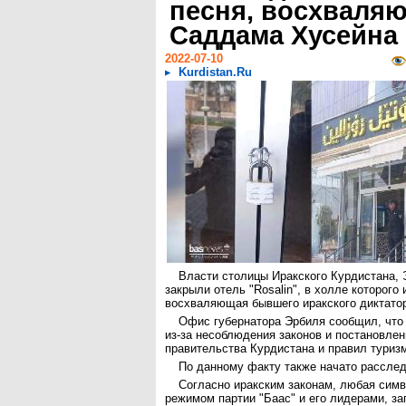
песня, восхваля
Саддама Хусейна
2022-07-10
Kurdistan.Ru
Власти столицы Иракского Курдистана, 
закрыли отель "Rosalin", в холле которого
восхваляющая бывшего иракского диктато
Офис губернатора Эрбиля сообщил, что
из-за несоблюдения законов и постановлен
правительства Курдистана и правил туризм
По данному факту также начато расслед
Согласно иракским законам, любая симв
режимом партии "Баас" и его лидерами, з