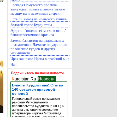
Блокада Ормузского пролива
вынуждает искать альтернативные
маршруты и источники энергии
Есть ли выход из иранского тупика?
Золотой голос Курдистана
Эрдоган "подливает масла в огонь"
ближневосточного кризиса
Замена баасистов на радикальных
исламистов в Дамаске не улучшило
положение курдов и других
меньшинств
Ирак как окно Ирана в арабский мир
Hani
Подпишитесь на наши новости
K
urdistan.Ru
Новости
Власти Курдистана: Статья
140 остается правовой
основой
Генеральный совет по курдским
районам Регионального
правительства Курдистана (КРГ) 6
августа отклонил утверждение
губернатора Киркука Мохаммеда