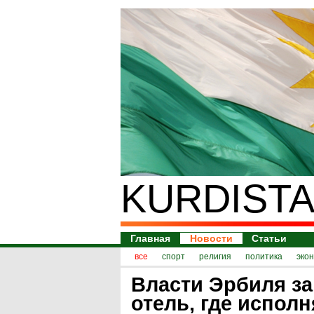
KURDISTA
Главная
Новости
Статьи
все
спорт
религия
политика
эко
Власти Эрбиля з
отель, где испол