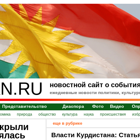
N.RU
новостной сайт о события
ежедневные новости политики, культур
Представительство
Диаспора
Фото
Видео
Оп
номика
природа
общество
культура
наука
происшествия
изб
еще в рубрике
акрыли
нялась
Власти Курдистана: Стать