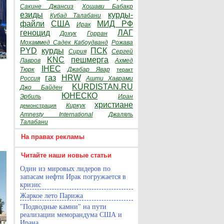
Сакине Джансиз
Хошави Бабакр
езиды
курды-
Кубад Талабани
файли
США
МИД РФ
Ирак
геноцид
ЛАГ
Дохук
Горран
Мохаммед Садек Кабоудванд
Рожава
PYD
курды
ПСК
Сирия
Сергей
KNC
пешмерга
Лавров
Ахмед
IHEC
Тюрк
Джабар Явар
теракт
газ
HRW
Россия
Ашти Хаврами
KURDISTAN.RU
Джо Байден
ЮНЕСКО
Эрбиль
Иран
христиане
Киркук
демонстрация
Amnesty International
Джаляль
Талабани
На правах рекламы
Читайте наши новые статьи
Один из мировых лидеров по
запасам нефти Ирак погружается в
кризис
Жаркое лето Парижа
"Подводные камни" на пути
реализации меморандума США и
Ирана