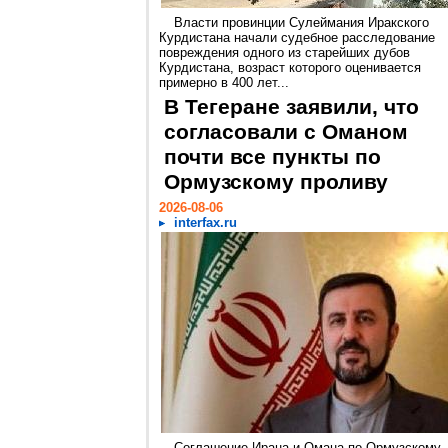
Власти провинции Сулеймания Иракского
Курдистана начали судебное расследование
повреждения одного из старейших дубов
Курдистана, возраст которого оценивается
примерно в 400 лет...
В Тегеране заявили, что
согласовали с Оманом
почти все пункты по
Ормузскому проливу
2026-08-06
interfax.ru
Соглашение Ирана и Омана по Ормузскому