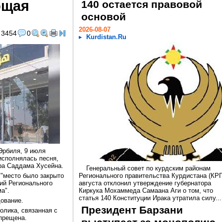
ющая
140 остается правовой
основой
2026-08-07
3454
0
Kurdistan.Ru
Эрбиля, 9 июля
 исполнялась песня,
ра Саддама Хусейна.
Генеральный совет по курдским районам
 "место было закрыто
Регионального правительства Курдистана (КРГ
ий Регионального
августа отклонил утверждение губернатора
а".
Киркука Мохаммеда Самаана Аги о том, что
статья 140 Конституции Ирака утратила силу...
ование.
Президент Барзани
олика, связанная с
апрещена.