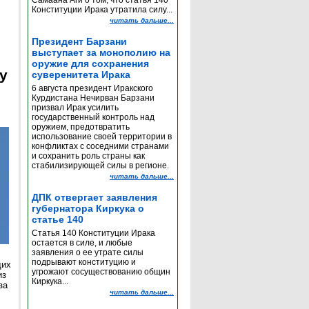
Самаана Аги о том, что статья 140
Конституции Ирака утратила силу...
читать дальше...
Президент Барзани
выступает за монополию на
оружие для сохранения
y
суверенитета Ирака
6 августа президент Иракского
Курдистана Нечирван Барзани
призвал Ирак усилить
государственный контроль над
оружием, предотвратить
использование своей территории в
конфликтах с соседними странами
и сохранить роль страны как
стабилизирующей силы в регионе.
читать дальше...
ДПК отвергает заявления
губернатора Киркука о
статье 140
Статья 140 Конституции Ирака
остается в силе, и любые
заявления о ее утрате силы
подрывают конституцию и
щих
угрожают сосуществованию общин
из
Киркука...
за
читать дальше...