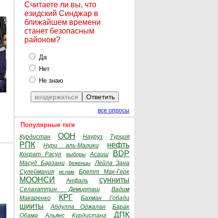
Считаете ли вы, что
езидский Синджар в
ближайшем времени
станет безопасным
районом?
Да
Нет
Не знаю
все опросы
Популярные теги
ООН
Курдистан
Науруз
Турция
РПК
нефть
Нури аль-Малики
BDP
Косрат Расул
Асаиш
выборы
Масуд Барзани
Лейла Зана
беженцы
Сулеймания
Бретт Мак-Герк
ислам
МООНСИ
сунниты
Анфаль
Селахаттин Демирташ
Вадим
КРГ
Макаренко
Бахман Гобади
шииты
Абдулла Оджалан
Барак
ДПК
Обама
Альянс Курдистана