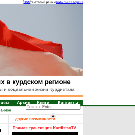
RSS
текстовый режим
мобильная версия
х в курдском регионе
ы и социальной жизни Курдистана
росы
Архив
Книги
Контакты
ранное
другие возможности
Прямая трансляция KurdistanTV
я