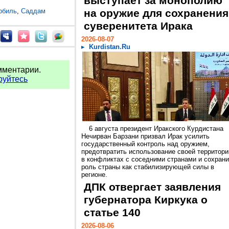
выступает за монополию
рбиль
,
Саддам
на оружие для сохранения
суверенитета Ирака
2026-08-07
Kurdistan.Ru
мментарии.
руйтесь
6 августа президент Иракского Курдистана
Нечирван Барзани призвал Ирак усилить
государственный контроль над оружием,
предотвратить использование своей территори
в конфликтах с соседними странами и сохрани
роль страны как стабилизирующей силы в
регионе.
ДПК отвергает заявления
губернатора Киркука о
статье 140
2026-08-06