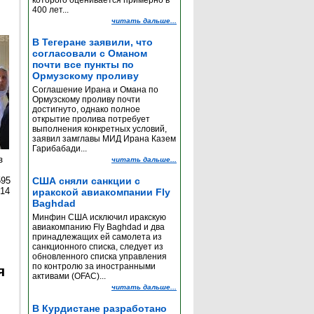
которого оценивается примерно в
400 лет...
читать дальше...
В Тегеране заявили, что
согласовали с Оманом
почти все пункты по
Ормузскому проливу
Соглашение Ирана и Омана по
Ормузскому проливу почти
достигнуто, однако полное
открытие пролива потребует
выполнения конкретных условий,
заявил замглавы МИД Ирана Казем
Гарибабади...
з
читать дальше...
595
США сняли санкции с
014
иракской авиакомпании Fly
Baghdad
Минфин США исключил иракскую
авиакомпанию Fly Baghdad и два
принадлежащих ей самолета из
санкционного списка, следует из
обновленного списка управления
по контролю за иностранными
я
активами (OFAC)...
читать дальше...
В Курдистане разработано