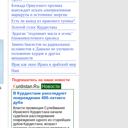
Блокада Ормузского пролива
вынуждает искать альтернативные
маршруты и источники энергии
Есть ли выход из иранского тупика?
Золотой голос Курдистана
Эрдоган "подливает масла в огонь"
ближневосточного кризиса
Замена баасистов на радикальных
исламистов в Дамаске не улучшило
положение курдов и других
меньшинств
Ирак как окно Ирана в арабский мир
Hani
Подпишитесь на наши новости
K
urdistan.Ru
Новости
й
В Курдистане расследуют
повреждение 400-летнего
дуба
Власти провинции Сулеймания
Иракского Курдистана начали
судебное расследование
повреждения одного из старейших
дубов Курдистана, возраст