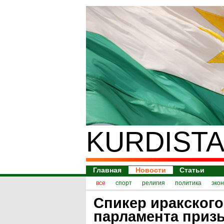
KURDISTA
Главная
Новости
Статьи
все
спорт
религия
политика
эко
Спикер иракского
парламента призы