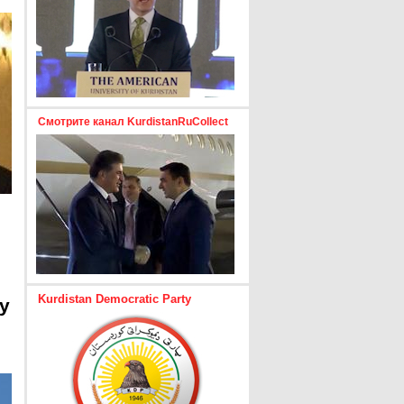
Смотрите канал KurdistanRuCollect
Kurdistan Democratic Party
y