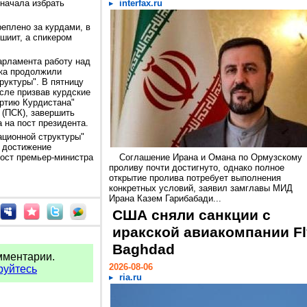
сначала избрать
interfax.ru
еплено за курдами, в
шиит, а спикером
арламента работу над
ка продолжили
руктуры". В пятницу
сле призвав курдские
ртию Курдистана"
 (ПСК), завершить
 на пост президента.
ационной структуры"
 достижение
пост премьер-министра
Соглашение Ирана и Омана по Ормузскому
проливу почти достигнуто, однако полное
открытие пролива потребует выполнения
конкретных условий, заявил замглавы МИД
Ирана Казем Гарибабади...
США сняли санкции с
иракской авиакомпании Fl
Baghdad
мментарии.
2026-08-06
руйтесь
ria.ru