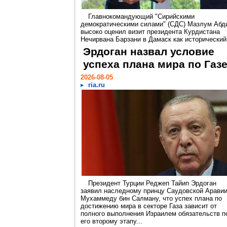
Главнокомандующий "Сирийскими
демократическими силами" (СДС) Мазлум Абд
высоко оценил визит президента Курдистана
Нечирвана Барзани в Дамаск как исторический.
Эрдоган назвал условие
успеха плана мира по Газ
2026-08-05
ria.ru
Президент Турции Реджеп Тайип Эрдоган
заявил наследному принцу Саудовской Арави
Мухаммеду бин Салману, что успех плана по
достижению мира в секторе Газа зависит от
полного выполнения Израилем обязательств п
его второму этапу...