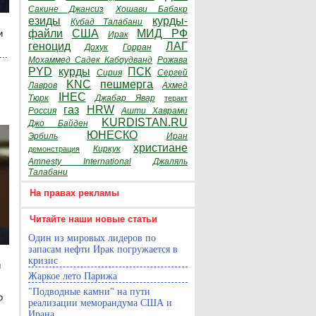
Сакине Джансиз
Хошави Бабакр
езиды
курды-
Кубад Талабани
файли
США
МИД РФ
и
Ирак
геноцид
ЛАГ
Дохук
Горран
..
Мохаммед Садек Кабоудванд
Рожава
PYD
курды
ПСК
Сирия
Сергей
KNC
пешмерга
Лавров
Ахмед
е
IHEC
Тюрк
Джабар Явар
теракт
газ
HRW
Россия
Ашти Хаврами
KURDISTAN.RU
Джо Байден
ЮНЕСКО
Эрбиль
Иран
христиане
Киркук
демонстрация
Amnesty International
Джаляль
Талабани
На правах рекламы
Читайте наши новые статьи
Один из мировых лидеров по
запасам нефти Ирак погружается в
кризис
и
Жаркое лето Парижа
"Подводные камни" на пути
о
реализации меморандума США и
Ирана