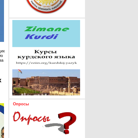
щих
из
за
х
Опросы