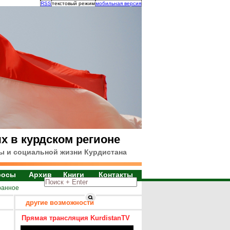
RSS
текстовый режим
мобильная версия
х в курдском регионе
ы и социальной жизни Курдистана
росы
Архив
Книги
Контакты
ранное
другие возможности
Прямая трансляция KurdistanTV