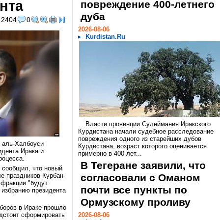
нта
повреждение 400-летнего
дуба
2404
0
2026-08-06
Kurdistan.Ru
Власти провинции Сулеймания Иракского
Курдистана начали судебное расследование
повреждения одного из старейших дубов
 аль-Халбоуси
Курдистана, возраст которого оценивается
идента Ирака и
примерно в 400 лет...
роцесса.
В Тегеране заявили, что
 сообщил, что новый
е праздников Курбан-
согласовали с Оманом
 фракции "будут
почти все пункты по
к избранию президента
Ормузскому проливу
боров в Ираке прошло
едстоит сформировать
2026-08-06