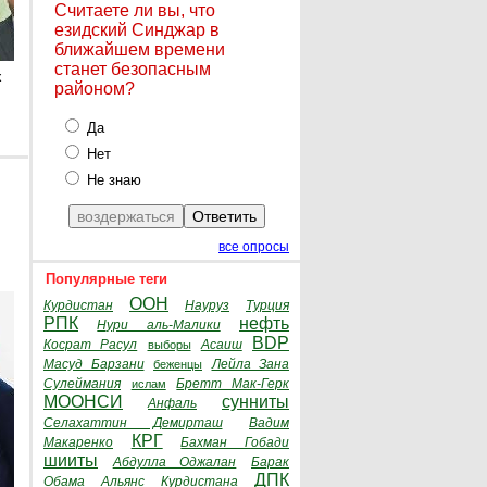
Считаете ли вы, что
езидский Синджар в
ближайшем времени
станет безопасным
х
районом?
Да
Нет
Не знаю
все опросы
Популярные теги
ООН
Курдистан
Науруз
Турция
РПК
нефть
Нури аль-Малики
BDP
Косрат Расул
Асаиш
выборы
Масуд Барзани
Лейла Зана
беженцы
Сулеймания
Бретт Мак-Герк
ислам
МООНСИ
сунниты
Анфаль
Селахаттин Демирташ
Вадим
КРГ
Макаренко
Бахман Гобади
шииты
Абдулла Оджалан
Барак
ДПК
Обама
Альянс Курдистана