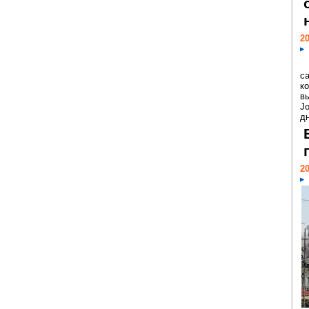
20
с
к
в
Jo
дн
20