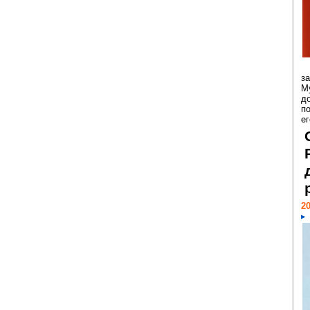
з
М
д
п
ег
20