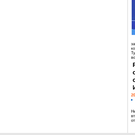
з
к
Т
во
20
Н
в
о