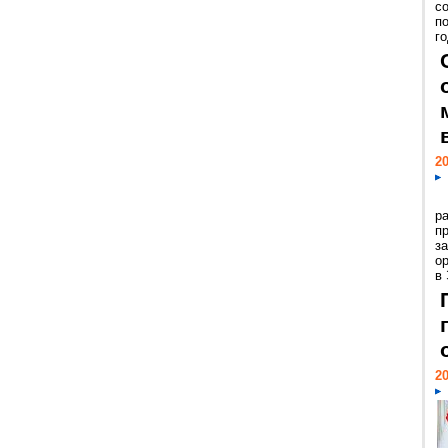
с
п
го
20
р
пр
з
о
в
20