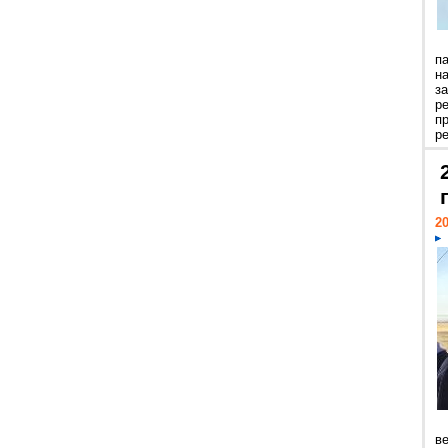
п
н
з
р
п
ре
20
ве