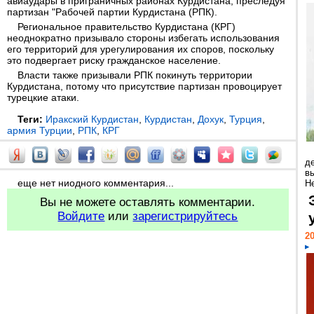
авиаудары в приграничных районах Курдистана, преследуя
партизан "Рабочей партии Курдистана (РПК).
Региональное правительство Курдистана (КРГ)
неоднократно призывало стороны избегать использования
его территорий для урегулирования их споров, поскольку
это подвергает риску гражданское население.
Власти также призывали РПК покинуть территории
Курдистана, потому что присутствие партизан провоцирует
турецкие атаки.
Теги:
Иракский Курдистан
,
Курдистан
,
Дохук
,
Турция
,
армия Турции
,
РПК
,
КРГ
д
в
еще нет ниодного комментария...
Н
Вы не можете оставлять комментарии.
Войдите
или
зарегистрируйтесь
20