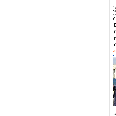
К
ок
а
У
20
К