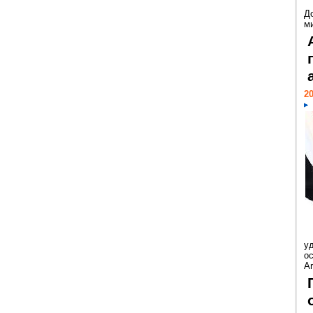
Д
м
20
у
ос
Ar