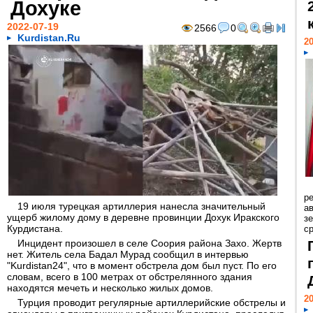
Дохуке
2022-07-19
2566
0
Kurdistan.Ru
20
р
19 июля турецкая артиллерия нанесла значительный
ав
ущерб жилому дому в деревне провинции Дохук Иракского
з
Курдистана.
с
Инцидент произошел в селе Соория района Захо. Жертв
нет. Житель села Бадал Мурад сообщил в интервью
"Kurdistan24", что в момент обстрела дом был пуст. По его
словам, всего в 100 метрах от обстрелянного здания
находятся мечеть и несколько жилых домов.
20
Турция проводит регулярные артиллерийские обстрелы и