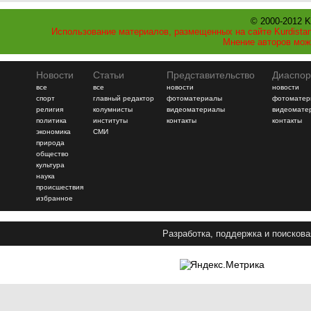
© 2000-2012 K
Использование материалов, размещенных на сайте Kurdistan
Мнение авторов мож
Новости
Статьи
Представительство
Диаспор
все
все
новости
новости
спорт
главный редактор
фотоматериалы
фотоматер
религия
колумнисты
видеоматериалы
видеомате
политика
институты
контакты
контакты
экономика
СМИ
природа
общество
культура
наука
происшествия
избранное
Разработка, поддержка и поискова