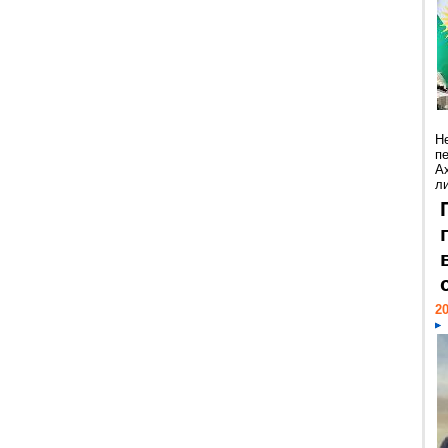
Н
п
А
ли
20