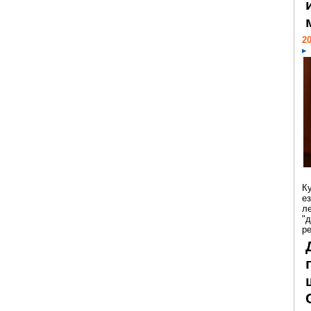
20
К
е
л
"
р