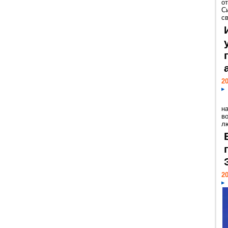
о
С
св
20
н
в
лю
20