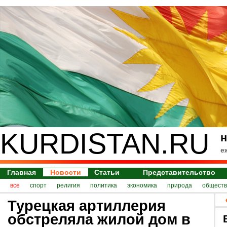
KURDISTAN.RU
н
е
Главная
Новости
Статьи
Представительство
все
спорт
религия
политика
экономика
природа
обществ
Турецкая артиллерия
обстреляла жилой дом в