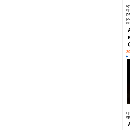
к
в
р
р
с
20
п
к