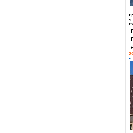
и
ч
с
20