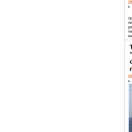
20
п
п
р
п
ка
20