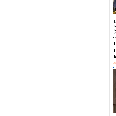
Н
п
п
о
ез
20