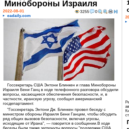
Минобороны Израиля
2022-08-01
3255
0
eadaily.com
20
Госсекретарь США Энтони Блинкен и глава Минобороны
Израиля Бени Ганц в ходе телефонного разговора обсудили
вопросы, касающиеся обеспечения безопасности, и, в
частности, иранскую угрозу, сообщил американский
Р
госдепартамент.
а
"Госсекретарь Энтони Дж. Блинкен провел беседу с
К
министром обороны Израиля Бени Ганцем, чтобы обсудить
ст
ряд общих вызовов безопасности, включая угрозы,
исходящие от Ирана", — говорится в сообщении.В ходе
беседы были также затронуты вопросы "поддержки США