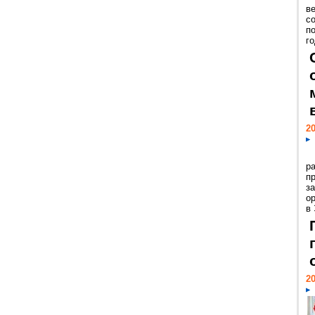
ве
с
п
го
20
р
пр
з
о
в
20