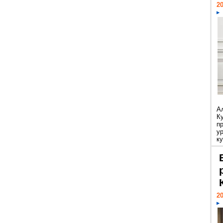
20
А
К
п
у
ку
20