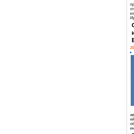
п
о
к
И
20
а
ей
о
и