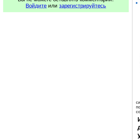
Войдите
или
зарегистрируйтесь
с
п
с