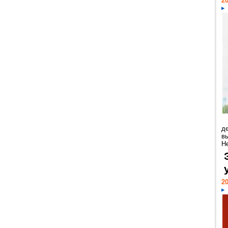
20
д
в
Н
20