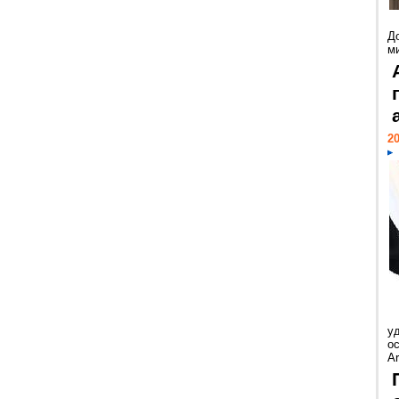
Д
м
20
у
ос
Ar