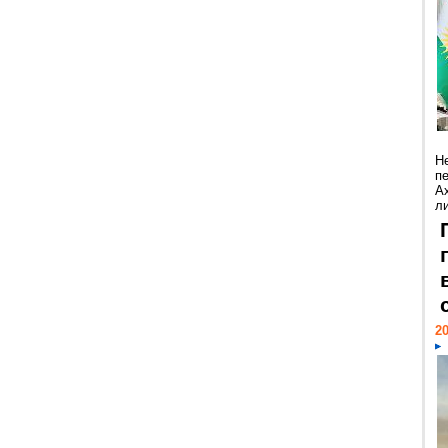
Н
п
А
ли
20