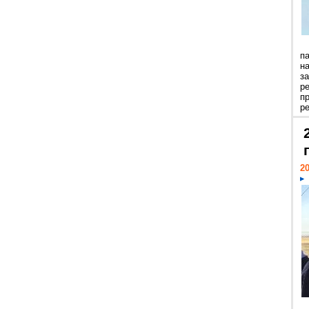
п
н
з
р
п
ре
20