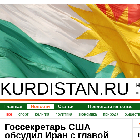
KURDISTAN.RU
н
е
Главная
Новости
Статьи
Представительство
все
спорт
религия
политика
экономика
природа
обществ
Госсекретарь США
обсудил Иран с главой