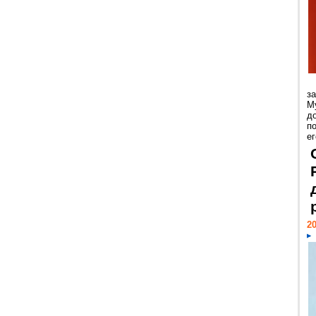
з
М
д
п
ег
20