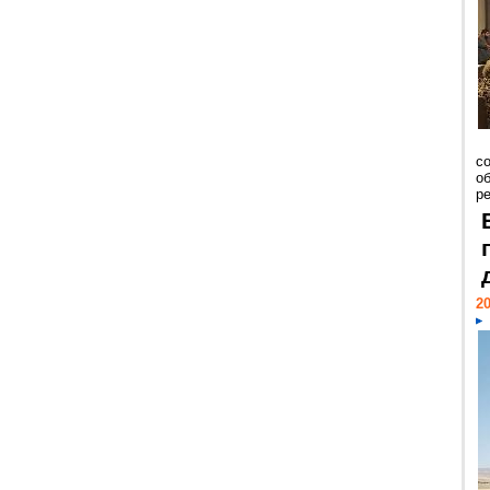
со
о
ре
20