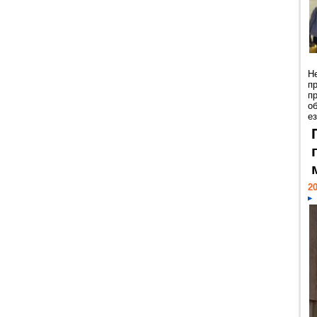
Н
п
п
о
ез
20