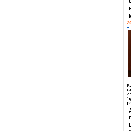
20
К
е
л
"
р