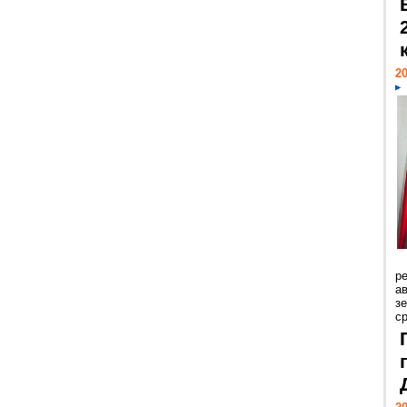
20
р
ав
з
с