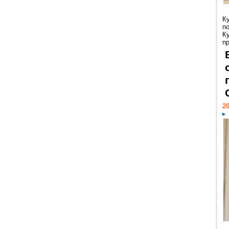
К
п
К
пр
20