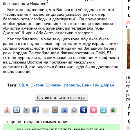
безопасности Израиля".
Блинкен подтвердил, что Вашингтон убежден в том, что
"израильтяне и палестинцы заслуживают равных мер
безопасности, свободы и демократии". Он подчеркнул
20
необходимость привлечения к ответственности виновных в
убийстве американки, журналистки телеканала "Аль-
Джазира" Ширин Абу Акле, отметили в госдепе.
Как сообщалось, в мае текущего года Абу Акле была
ранена в голову во время перестрелки между израильскими
силами безопасности и палестинцами на Западном берегу
реки Иордан.По сообщениям ближневосточных СМИ, 51-
летняя журналистка, занимавшаяся освещением конфликта
на Ближнем Востоке на протяжении нескольких
десятилетий, скончалась в больнице, куда была доставлена
после ранения.
Н
г
Теги:
США
,
Энтони Блинкен
,
Израиль
,
Бени Ганц
,
Иран
п
в
р
ре
еще нет ниодного комментария...
20
Вы не можете оставлять комментарии.