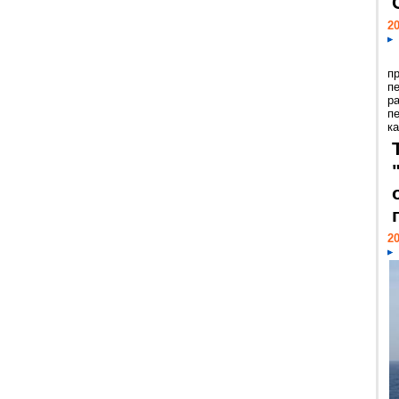
20
п
п
р
п
ка
20