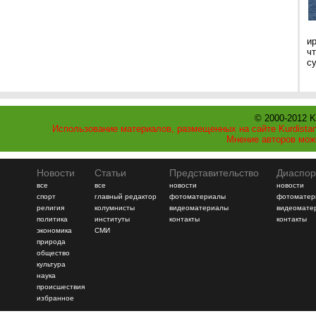
и
ч
с
© 2000-2012 K
Использование материалов, размещенных на сайте Kurdistan
Мнение авторов мож
Новости
Статьи
Представительство
Диаспор
все
все
новости
новости
спорт
главный редактор
фотоматериалы
фотоматер
религия
колумнисты
видеоматериалы
видеомате
политика
институты
контакты
контакты
экономика
СМИ
природа
общество
культура
наука
происшествия
избранное