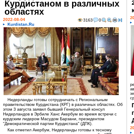
Курдистаном в различных
областях
20
2022-08-04
3163
0
Kurdistan.Ru
р
ав
з
с
Нидерланды готовы сотрудничать с Региональным
правительством Курдистана (КРГ) в различных областях. Об
этом 3 августа заявил бывший Генеральный консул
Нидерландов в Эрбиле Ханс Акербум во время встречи с
курдским лидером Масудом Барзани, президентом
"Демократической партии Курдистана" (ДПК).
20
Как отметил Акербум, Нидерланды готовы к тесному