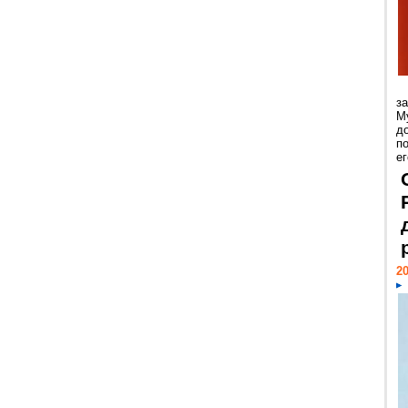
з
М
д
п
ег
20