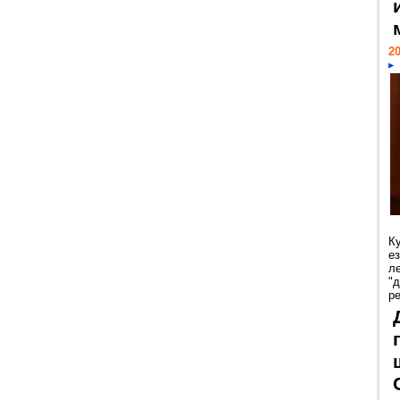
20
К
е
л
"
р