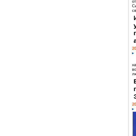
о
С
св
20
н
в
лю
20