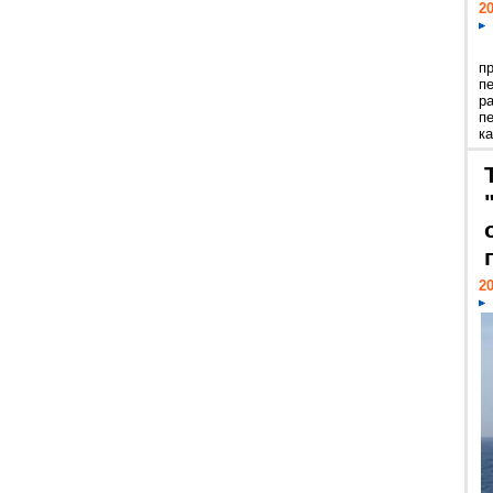
20
п
п
р
п
ка
20