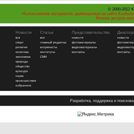
© 2000-2012 K
Использование материалов, размещенных на сайте Kurdistan
Мнение авторов мож
Новости
Статьи
Представительство
Диаспор
все
все
новости
новости
спорт
главный редактор
фотоматериалы
фотоматер
религия
колумнисты
видеоматериалы
видеомате
политика
институты
контакты
контакты
экономика
СМИ
природа
общество
культура
наука
происшествия
избранное
Разработка, поддержка и поискова