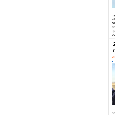
п
н
з
р
п
ре
20
ве