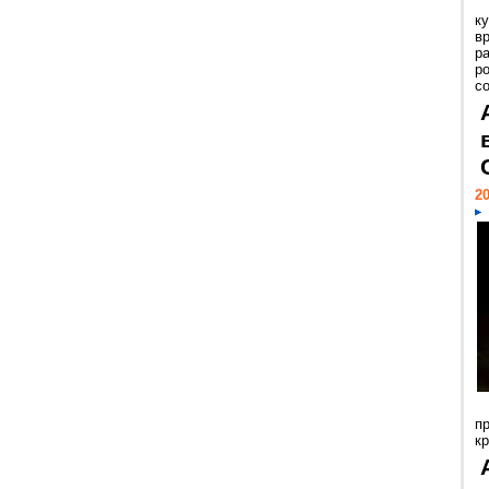
к
в
р
р
с
20
п
к