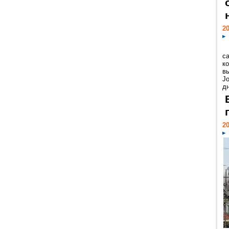
20
с
к
в
Jo
дн
20