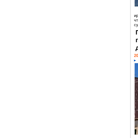
и
ч
с
20