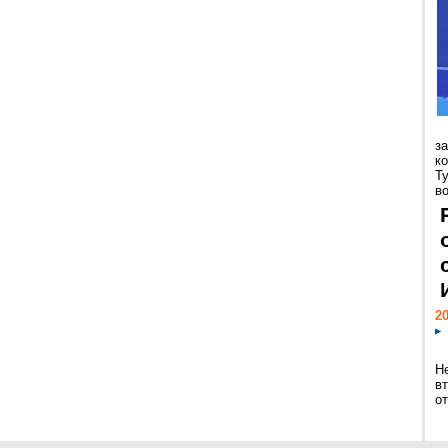
з
к
Т
во
20
Н
в
о