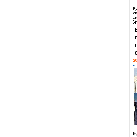
К
ок
а
У
20
К