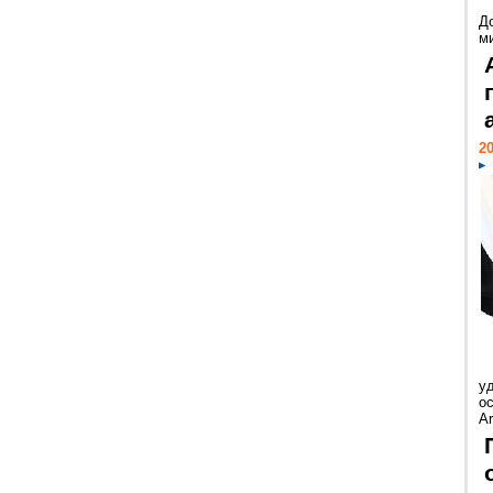
Д
м
20
у
ос
Ar