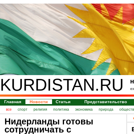
KURDISTAN.RU
н
е
Главная
Новости
Статьи
Представительство
все
спорт
религия
политика
экономика
природа
обществ
Нидерланды готовы
сотрудничать с