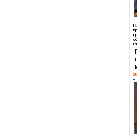
Н
п
п
о
ез
20