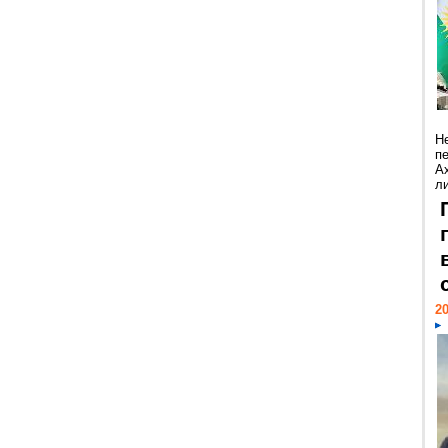
Н
п
А
ли
20