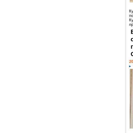
К
п
К
пр
20