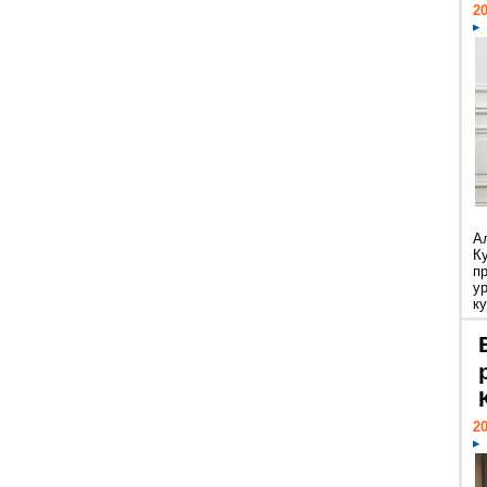
20
А
К
п
у
ку
20