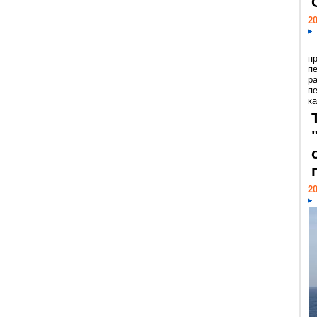
20
п
п
р
п
ка
20