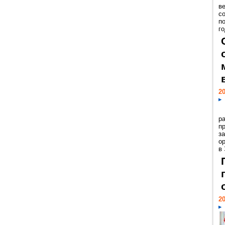
ве
с
п
го
20
р
пр
з
о
в
20