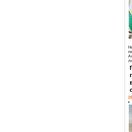
Н
п
А
ли
20