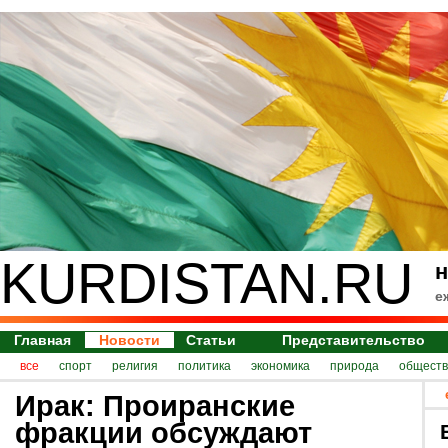
KURDISTAN.RU
н
е
Главная
Новости
Статьи
Представительство
все
спорт
религия
политика
экономика
природа
обществ
Ирак: Проиранские
фракции обсуждают