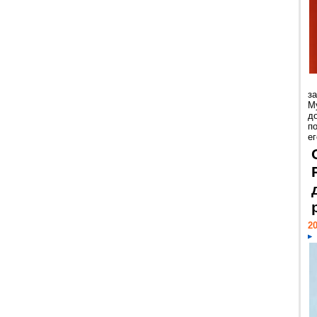
з
М
д
п
ег
20