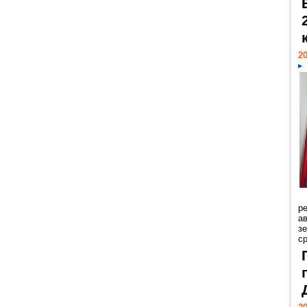
20
р
ав
з
с