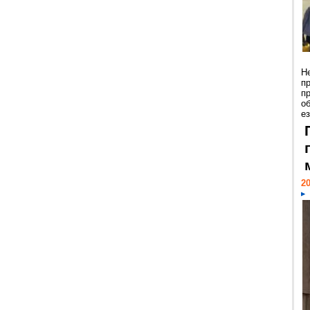
Н
п
п
о
ез
20