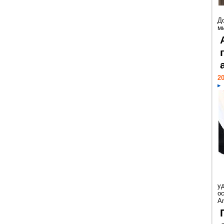
Д
м
20
у
ос
Ar