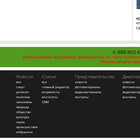
и
ч
с
© 2000-2012 K
Использование материалов, размещенных на сайте Kurdistan
Мнение авторов мож
Новости
Статьи
Представительство
Диаспор
все
все
новости
новости
спорт
главный редактор
фотоматериалы
фотоматер
религия
колумнисты
видеоматериалы
видеомате
политика
институты
контакты
контакты
экономика
СМИ
природа
общество
культура
наука
происшествия
избранное