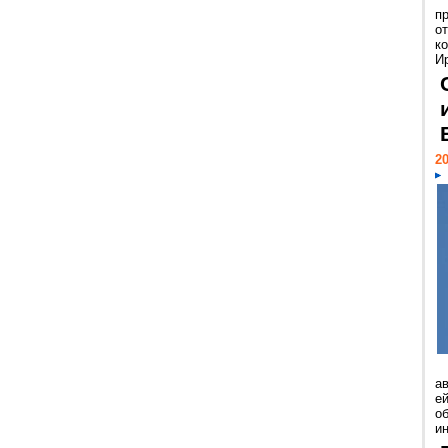
п
о
к
И
20
а
ей
о
и