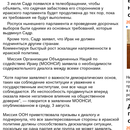
3 июля Садр появился в телеобращении, чтобы
объявить, что сидячая забастовка его сторонников у
иракского парламента будет продолжена до тех пор, пока
их требования не будут выполнены.
20
Роспуск нынешнего парламента и проведение досрочных
выборов были одними из основных требований, которые
выдвинул Садр.
Кроме того, Садр заявил, что Ирак не должен
подчиняться другим странам.
Комментируя быстрый рост эскалации напряженности в
иракской политике,
Миссия Организации Объединенных Наций по
содействию Ираку (МООНСИ) заявила о необходимости
содержательного диалога между всеми сторонами.
"Хотя партии заявляют о важности демократических основ,
Н
г
таких как соблюдение конституции и уважение к
п
государственным институтам, они все чаще не
в
соблюдаются. Их неспособность продвинуться вперед
р
оказала явное негативное влияние на общественное
ре
доверие", — говорится в заявлении МООНСИ,
опубликованном в среду, 3 августа.
Миссия ООН приветствовала призывы к диалогу и
подчеркнула, что все заинтересованные стороны в иракской
политике должны способствовать деэскалации ситуации,
20
поскольку ни одна партия или группа не может заявлять,