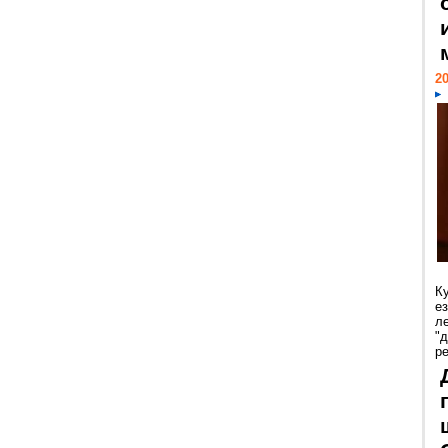
20
К
е
л
"
р