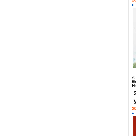
20
д
в
Н
20