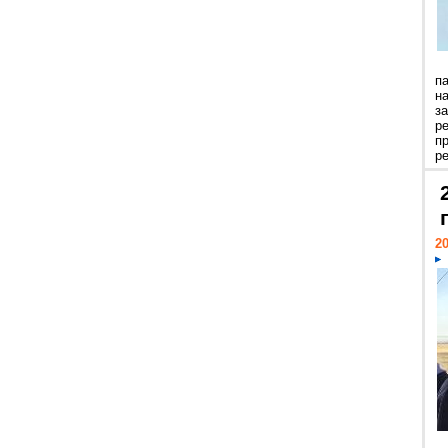
п
н
з
р
п
ре
20