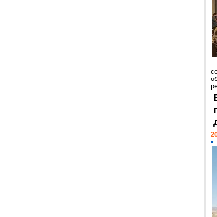
со
о
ре
20