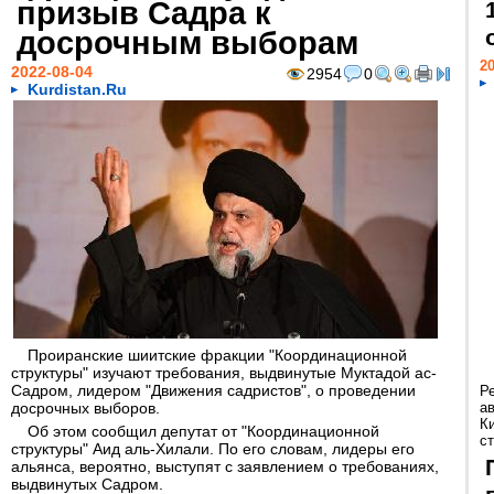
призыв Садра к
досрочным выборам
20
2022-08-04
2954
0
Kurdistan.Ru
Проиранские шиитские фракции "Координационной
структуры" изучают требования, выдвинутые Муктадой ас-
Садром, лидером "Движения садристов", о проведении
Р
досрочных выборов.
а
К
Об этом сообщил депутат от "Координационной
ст
структуры" Аид аль-Хилали. По его словам, лидеры его
альянса, вероятно, выступят с заявлением о требованиях,
выдвинутых Садром.