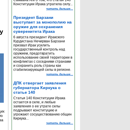
Самаана Аги о том, что статья 140
Конституции Ирака утратила силу...
читать дальше...
Президент Барзани
выступает за монополию на
оружие для сохранения
y
суверенитета Ирака
6 августа президент Иракского
Курдистана Нечирван Барзани
призвал Ирак усилить
государственный контроль над
оружием, предотвратить
использование своей территории в
конфликтах с соседними странами
и сохранить роль страны как
стабилизирующей силы в регионе.
читать дальше...
ДПК отвергает заявления
губернатора Киркука о
статье 140
Статья 140 Конституции Ирака
остается в силе, и любые
заявления о ее утрате силы
подрывают конституцию и
щих
угрожают сосуществованию общин
из
Киркука...
за
читать дальше...