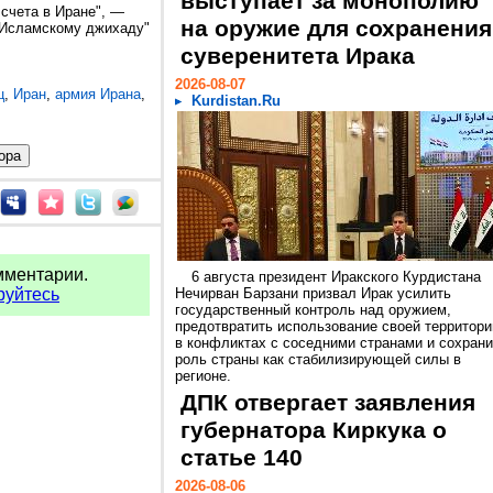
выступает за монополию
 счета в Иране", —
на оружие для сохранения
 "Исламскому джихаду"
.
суверенитета Ирака
2026-08-07
ц
,
Иран
,
армия Ирана
,
Kurdistan.Ru
мментарии.
6 августа президент Иракского Курдистана
руйтесь
Нечирван Барзани призвал Ирак усилить
государственный контроль над оружием,
предотвратить использование своей территори
в конфликтах с соседними странами и сохрани
роль страны как стабилизирующей силы в
регионе.
ДПК отвергает заявления
губернатора Киркука о
статье 140
2026-08-06