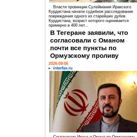
Власти провинции Сулеймания Иракского
Курдистана начали судебное расследование
повреждения одного из старейших дубов
Курдистана, возраст которого оценивается
примерно в 400 лет...
В Тегеране заявили, что
согласовали с Оманом
почти все пункты по
Ормузскому проливу
2026-08-06
interfax.ru
Соглашение Ирана и Омана по Ормузскому