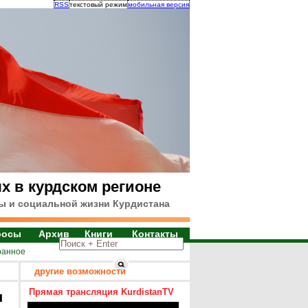
RSS
текстовый режим
мобильная версия
х в курдском регионе
ы и социальной жизни Курдистана
росы
Архив
Книги
Контакты
ранное
другие возможности
Прямая трансляция KurdistanTV
я