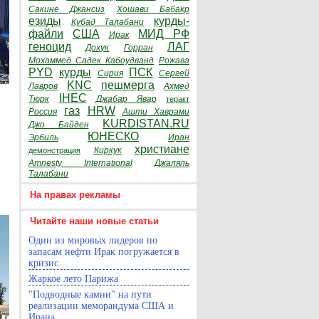
Сакине Джансиз
Хошави Бабакр
езиды
курды-
Кубад Талабани
файли
США
МИД РФ
Ирак
геноцид
ЛАГ
Дохук
Горран
Мохаммед Садек Кабоудванд
Рожава
PYD
курды
ПСК
Сирия
Сергей
KNC
пешмерга
Лавров
Ахмед
IHEC
Тюрк
Джабар Явар
теракт
газ
HRW
Россия
Ашти Хаврами
KURDISTAN.RU
Джо Байден
ЮНЕСКО
Эрбиль
Иран
христиане
Киркук
демонстрация
Amnesty International
Джаляль
Талабани
На правах рекламы
Читайте наши новые статьи
Один из мировых лидеров по
запасам нефти Ирак погружается в
кризис
Жаркое лето Парижа
"Подводные камни" на пути
реализации меморандума США и
Ирана