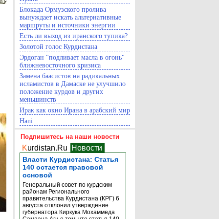
Блокада Ормузского пролива
вынуждает искать альтернативные
маршруты и источники энергии
Есть ли выход из иранского тупика?
Золотой голос Курдистана
Эрдоган "подливает масла в огонь"
ближневосточного кризиса
Замена баасистов на радикальных
исламистов в Дамаске не улучшило
положение курдов и других
меньшинств
Ирак как окно Ирана в арабский мир
Hani
Подпишитесь на наши новости
K
urdistan.Ru
Новости
Власти Курдистана: Статья
140 остается правовой
основой
Генеральный совет по курдским
районам Регионального
правительства Курдистана (КРГ) 6
августа отклонил утверждение
губернатора Киркука Мохаммеда