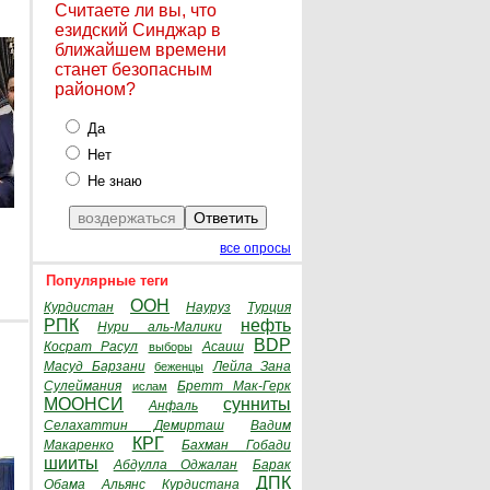
Считаете ли вы, что
езидский Синджар в
ближайшем времени
станет безопасным
районом?
Да
Нет
Не знаю
все опросы
Популярные теги
ООН
Курдистан
Науруз
Турция
РПК
нефть
Нури аль-Малики
BDP
Косрат Расул
Асаиш
выборы
Масуд Барзани
Лейла Зана
беженцы
Сулеймания
Бретт Мак-Герк
ислам
МООНСИ
сунниты
Анфаль
Селахаттин Демирташ
Вадим
КРГ
Макаренко
Бахман Гобади
шииты
Абдулла Оджалан
Барак
ДПК
Обама
Альянс Курдистана