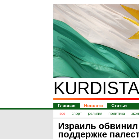
KURDISTA
Главная
Новости
Статьи
все
спорт
религия
политика
эко
Израиль обвинил
поддержке палес