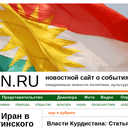
N.RU
новостной сайт о события
ежедневные новости политики, культур
Представительство
Диаспора
Фото
Видео
Оп
номика
природа
общество
культура
наука
происшествия
изб
еще в рубрике
 Иран в
тинского
Власти Курдистана: Стать