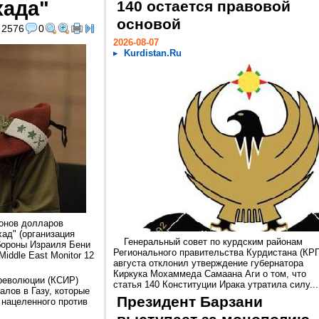
хада"
140 остается правовой
основой
2576
0
2026-08-07
Kurdistan.Ru
онов долларов
ад" (организация
Генеральный совет по курдским районам
обороны Израиля Бени
Регионального правительства Курдистана (КРГ
iddle East Monitor 12
августа отклонил утверждение губернатора
Киркука Мохаммеда Самаана Аги о том, что
 революции (КСИР)
статья 140 Конституции Ирака утратила силу...
алов в Газу, которые
Президент Барзани
 нацеленного против