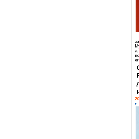
з
М
д
п
ег
20