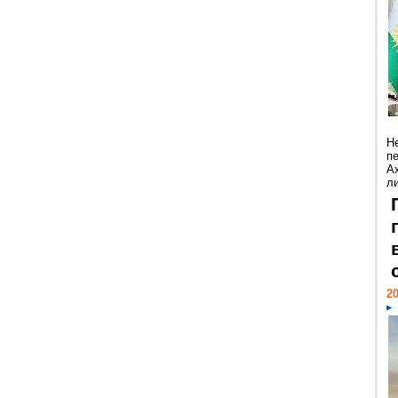
Н
п
А
ли
20