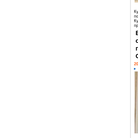
К
п
К
пр
20