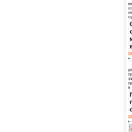
ве
с
п
го
20
р
пр
з
о
в
20