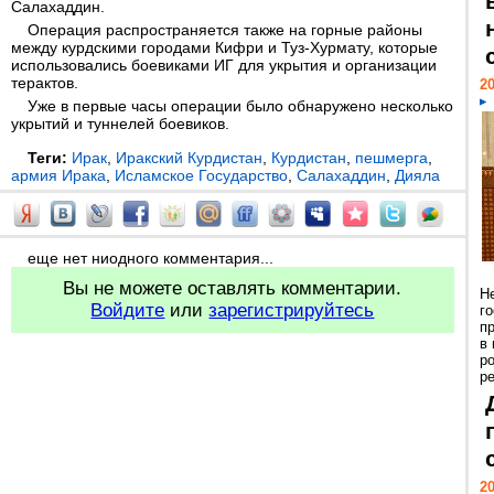
Салахаддин.
Операция распространяется также на горные районы
между курдскими городами Кифри и Туз-Хурмату, которые
использовались боевиками ИГ для укрытия и организации
терактов.
20
Уже в первые часы операции было обнаружено несколько
укрытий и туннелей боевиков.
Теги:
Ирак
,
Иракский Курдистан
,
Курдистан
,
пешмерга
,
армия Ирака
,
Исламское Государство
,
Салахаддин
,
Дияла
еще нет ниодного комментария...
Вы не можете оставлять комментарии.
Н
Войдите
или
зарегистрируйтесь
г
п
в
р
ре
20