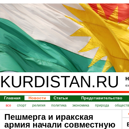
KURDISTAN.RU
н
е
Главная
Новости
Статьи
Представительство
все
спорт
религия
политика
экономика
природа
обществ
Пешмерга и иракская
армия начали совместную