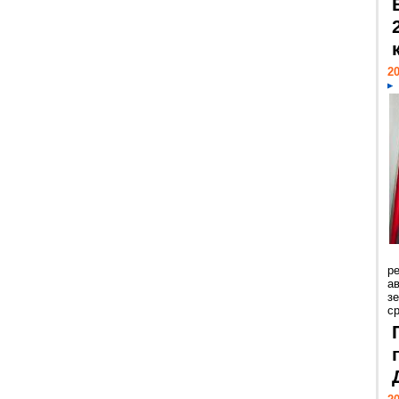
20
р
ав
з
с