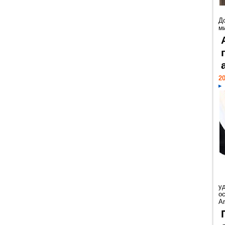
Д
м
20
у
ос
Ar