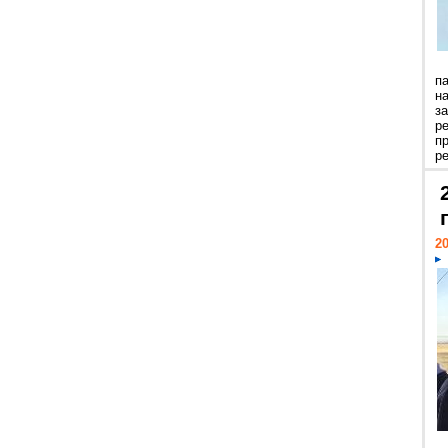
п
н
з
р
п
ре
20