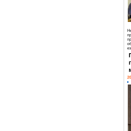
Н
п
п
о
ез
20