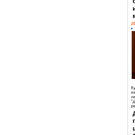
20
К
е
л
"
р