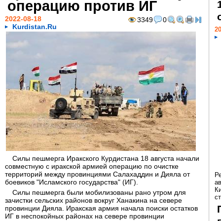
операцию против ИГ
2022-08-18
3349
0
Kurdistan.Ru
20
Силы пешмерга Иракского Курдистана 18 августа начали
совместную с иракской армией операцию по очистке
территорий между провинциями Салахаддин и Дияла от
Р
боевиков "Исламского государства" (ИГ).
а
К
Силы пешмерга были мобилизованы рано утром для
ст
зачистки сельских районов вокруг Ханакина на севере
провинции Дияла. Иракская армия начала поиски остатков
ИГ в неспокойных районах на севере провинции