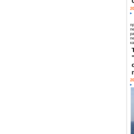
20
п
п
р
п
ка
20