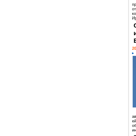
п
о
к
И
20
а
ей
о
и