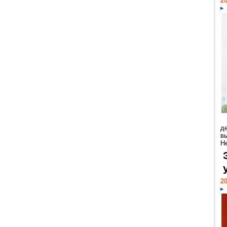
20
д
в
Н
20