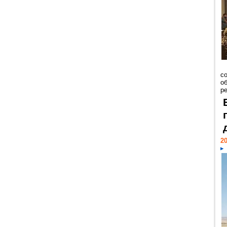
со
о
ре
20