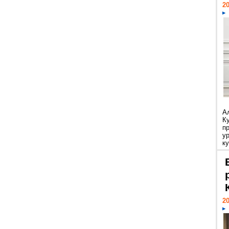
20
А
К
п
у
ку
20