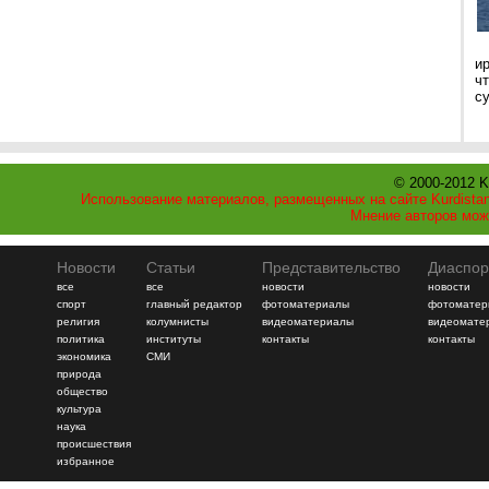
и
ч
с
© 2000-2012 K
Использование материалов, размещенных на сайте Kurdistan
Мнение авторов мож
Новости
Статьи
Представительство
Диаспор
все
все
новости
новости
спорт
главный редактор
фотоматериалы
фотоматер
религия
колумнисты
видеоматериалы
видеомате
политика
институты
контакты
контакты
экономика
СМИ
природа
общество
культура
наука
происшествия
избранное