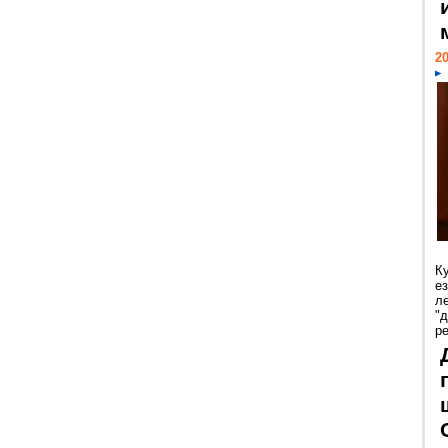
20
К
е
л
"
р