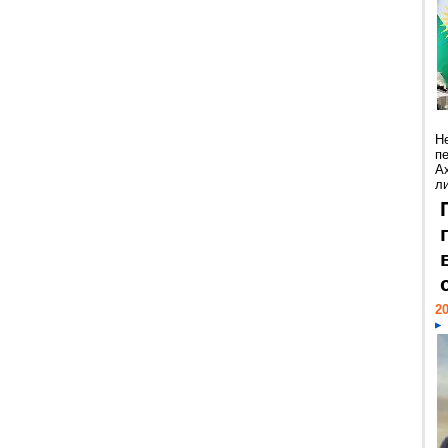
Н
п
А
ли
20