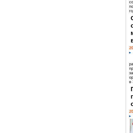
с
п
го
20
р
пр
з
о
в
20