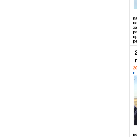
п
н
з
р
п
ре
20
ве