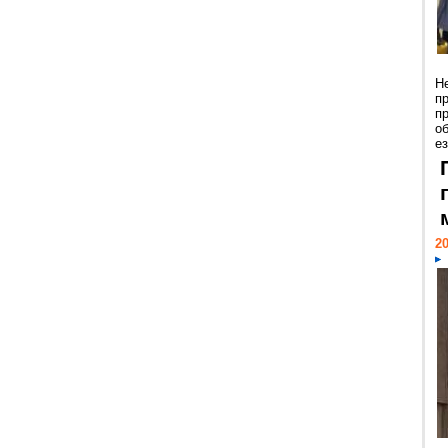
Н
п
п
о
ез
20