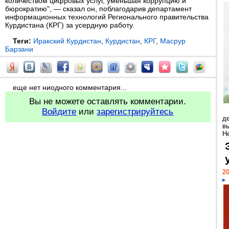
количеством цифровых услуг, уменьшая коррупцию и
бюрократию", — сказал он, поблагодарив департамент
информационных технологий Регионального правительства
Курдистана (КРГ) за усердную работу.
Теги:
Иракский Курдистан
,
Курдистан
,
КРГ
,
Масрур
Барзани
еще нет ниодного комментария...
Вы не можете оставлять комментарии.
Войдите
или
зарегистрируйтесь
д
в
Н
20