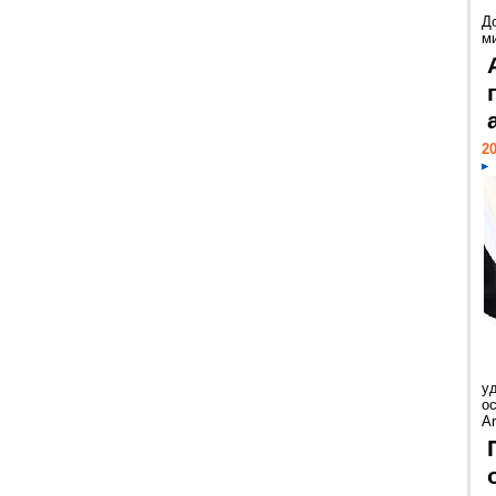
Д
м
20
у
ос
Ar