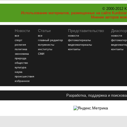
© 2000-2012 K
Использование материалов, размещенных на сайте Kurdistan
Мнение авторов мож
Новости
Статьи
Представительство
Диаспор
все
все
новости
новости
спорт
главный редактор
фотоматериалы
фотоматер
религия
колумнисты
видеоматериалы
видеомате
политика
институты
контакты
контакты
экономика
СМИ
природа
общество
культура
наука
происшествия
избранное
Разработка, поддержка и поискова