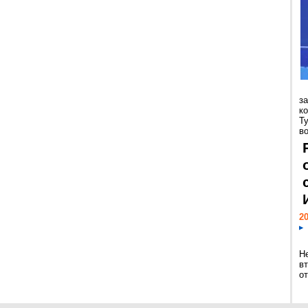
з
к
Т
во
20
Н
в
о