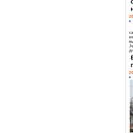
20
с
к
в
Jo
дн
20