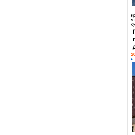
и
ч
с
20