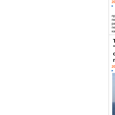
20
п
п
р
п
ка
20