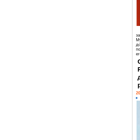
з
М
д
п
ег
20