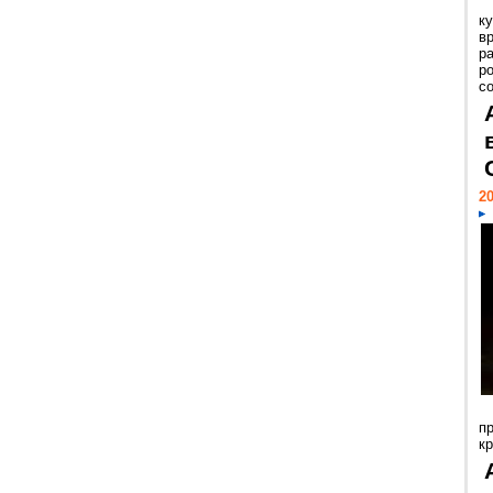
к
в
р
р
с
20
п
к