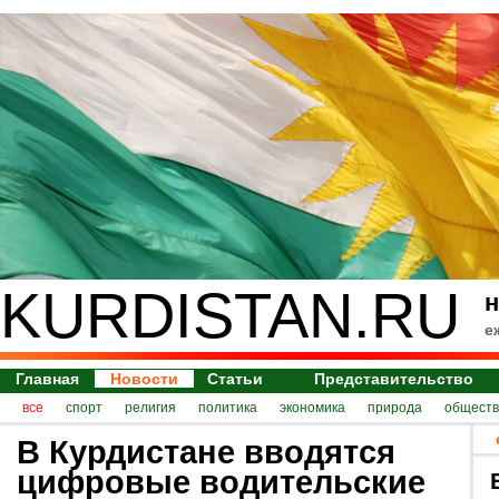
KURDISTAN.RU
н
е
Главная
Новости
Статьи
Представительство
все
спорт
религия
политика
экономика
природа
обществ
В Курдистане вводятся
цифровые водительские