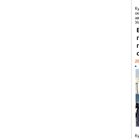
К
ок
а
У
20
К