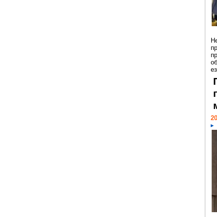
Н
п
п
о
ез
20