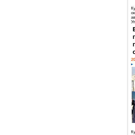
К
ок
а
У
20
К