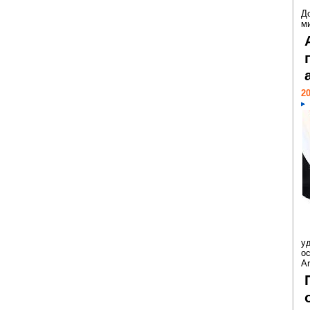
Д
м
20
у
ос
Ar