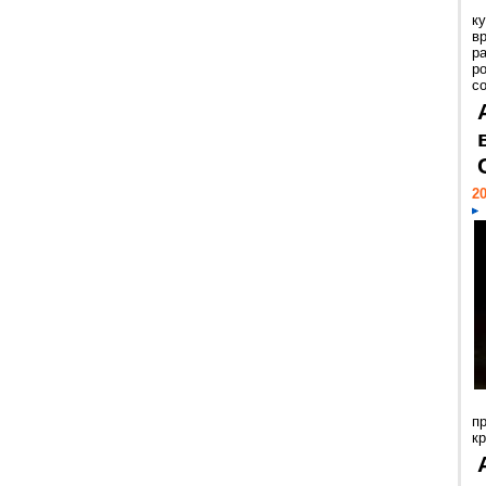
к
в
р
р
с
20
п
к