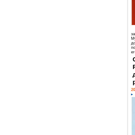
з
М
д
п
ег
20