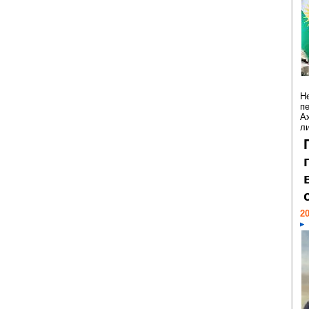
Н
п
А
ли
20