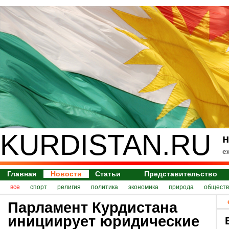
KURDISTAN.RU
н
е
Главная
Новости
Статьи
Представительство
все
спорт
религия
политика
экономика
природа
обществ
Парламент Курдистана
инициирует юридические