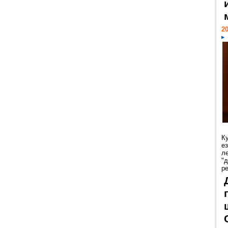
20
К
е
л
"
р