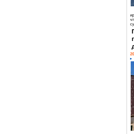
и
ч
с
20