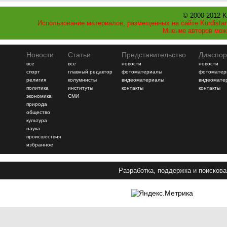
© 2000-2012 K
Использование материалов, размещенных на сайте Kurdistan
Мнение авторов мож
Новости
Статьи
Представительство
Диаспор
все
все
новости
новости
спорт
главный редактор
фотоматериалы
фотоматер
религия
колумнисты
видеоматериалы
видеомате
политика
институты
контакты
контакты
экономика
СМИ
природа
общество
культура
наука
происшествия
избранное
Разработка, поддержка и поискова