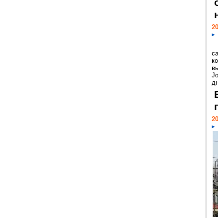
20
с
к
в
Jo
дн
20