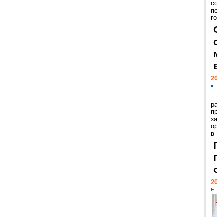
с
п
го
20
р
пр
з
о
в
20