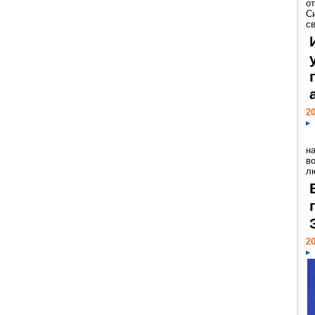
о
С
св
20
н
в
лю
20