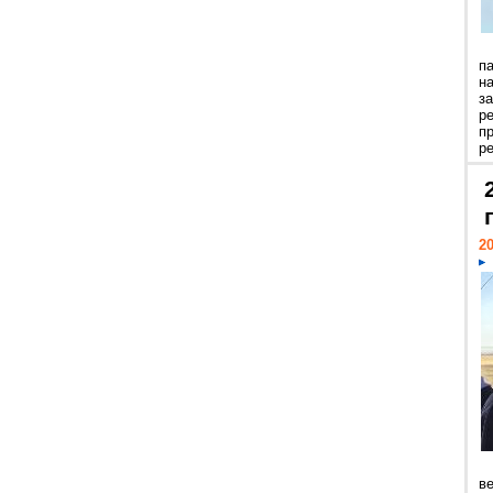
п
н
з
р
п
ре
20
ве