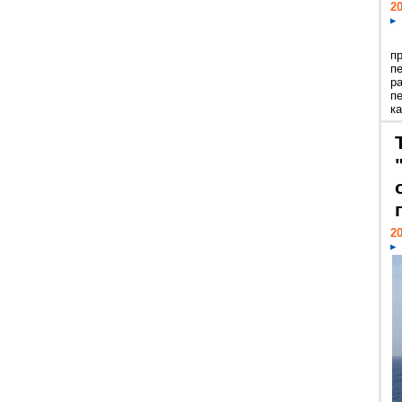
20
п
п
р
п
ка
20