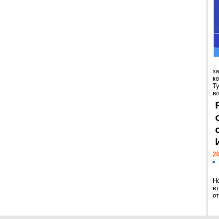
з
к
Т
во
20
Н
в
о