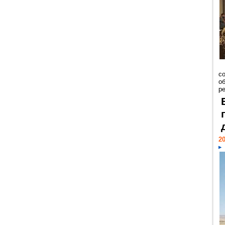
со
о
ре
20