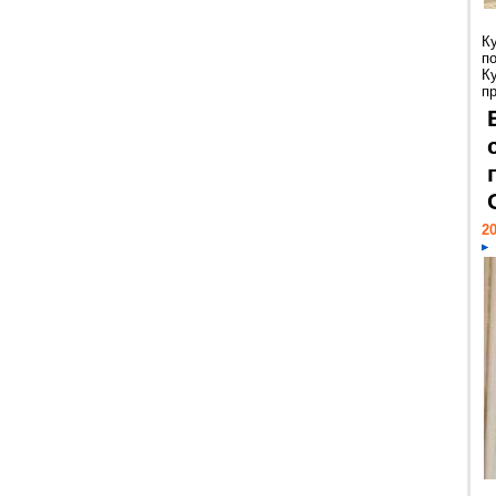
К
п
К
пр
20