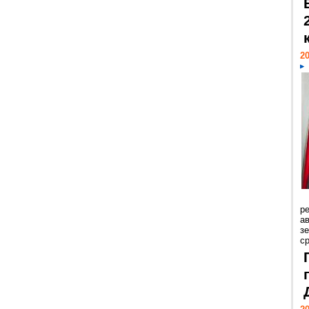
20
р
ав
з
с