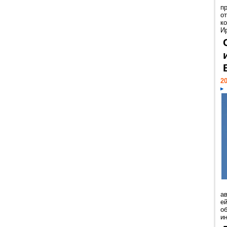
п
о
к
И
20
а
ей
о
и