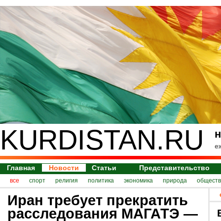
KURDISTAN.RU
н
е
Главная
Новости
Статьи
Представительство
все
спорт
религия
политика
экономика
природа
обществ
Иран требует прекратить
расследования МАГАТЭ —