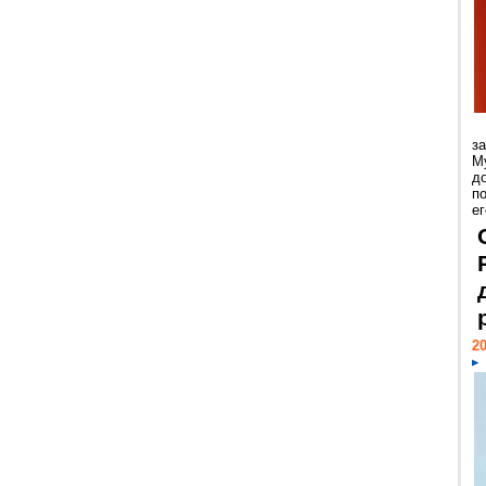
з
М
д
п
ег
20