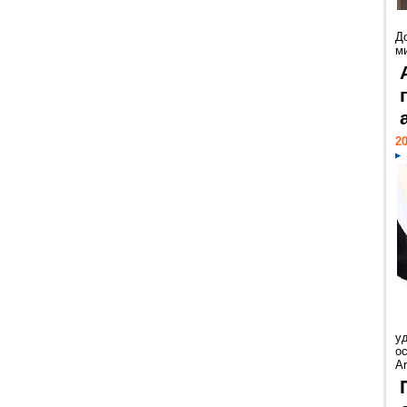
Д
м
20
у
ос
Ar