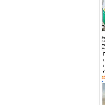
Н
п
А
ли
20