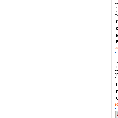
ве
с
п
го
20
р
пр
з
о
в
20