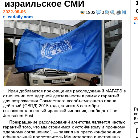
израильское СМИ
2022-09-06
1902
0
eadaily.com
20
Иран добивается прекращения расследований МАГАТЭ в
отношении его ядерной деятельности в рамках гарантий
для возрождения Совместного всеобъемлющего плана
действий (СВПД) 2015 года, заявил 5 сентября
Р
высокопоставленный иранский чиновник, сообщает The
а
Jerusalem Post.
К
"Прекращение расследований агентства является частью
ст
гарантий того, что мы стремимся к устойчивому и прочному
ядерному соглашению", — заявил на пресс-конференции
официальный представитель Министерства иностранных