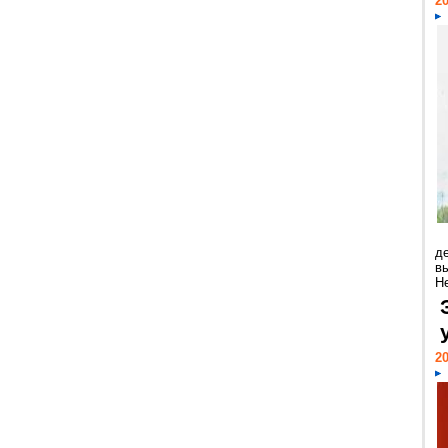
20
д
в
Н
20