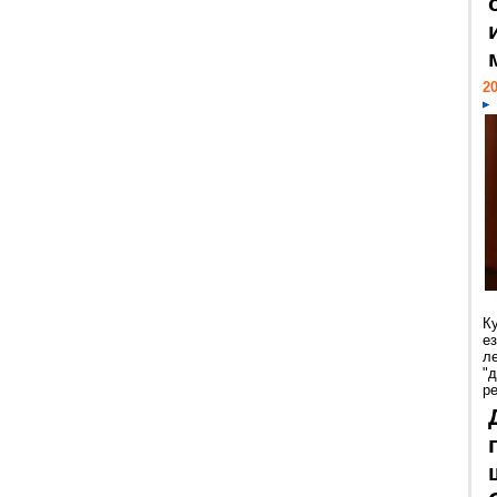
20
К
е
л
"
р