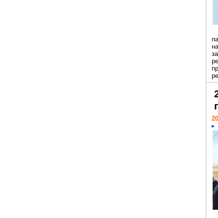
п
н
з
р
п
ре
20