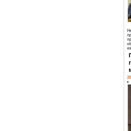
Н
п
п
о
ез
20