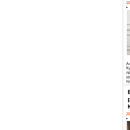
20
А
К
п
у
ку
20