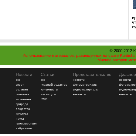
и
ч
с
© 2000-2012 K
Использование материалов, размещенных на сайте Kurdistan
Мнение авторов мож
Новости
Статьи
Представительство
Диаспор
все
все
новости
новости
спорт
главный редактор
фотоматериалы
фотоматер
религия
колумнисты
видеоматериалы
видеомате
политика
институты
контакты
контакты
экономика
СМИ
природа
общество
культура
наука
происшествия
избранное