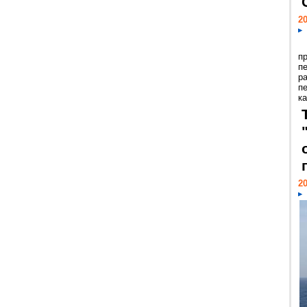
20
п
п
р
п
ка
20