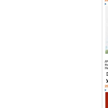
20
д
в
Н
20