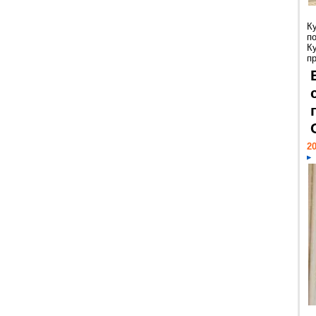
К
п
К
пр
20