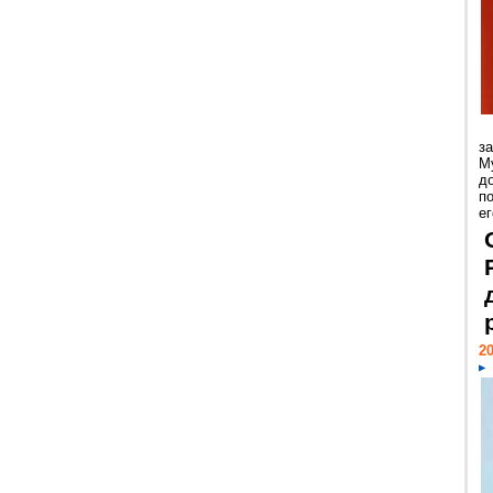
з
М
д
п
ег
20