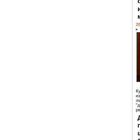
20
К
е
л
"
р