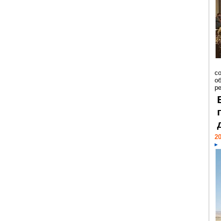
со
о
ре
20