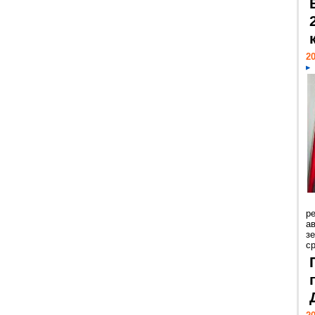
20
р
ав
з
с