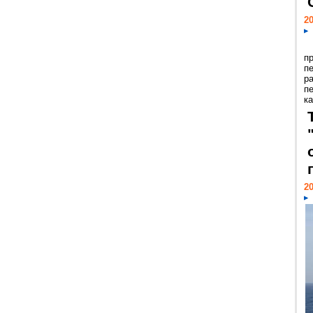
20
п
п
р
п
ка
20