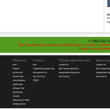
и
ч
с
© 2000-2012 K
Использование материалов, размещенных на сайте Kurdistan
Мнение авторов мож
Новости
Статьи
Представительство
Диаспор
все
все
новости
новости
спорт
главный редактор
фотоматериалы
фотоматер
религия
колумнисты
видеоматериалы
видеомате
политика
институты
контакты
контакты
экономика
СМИ
природа
общество
культура
наука
происшествия
избранное