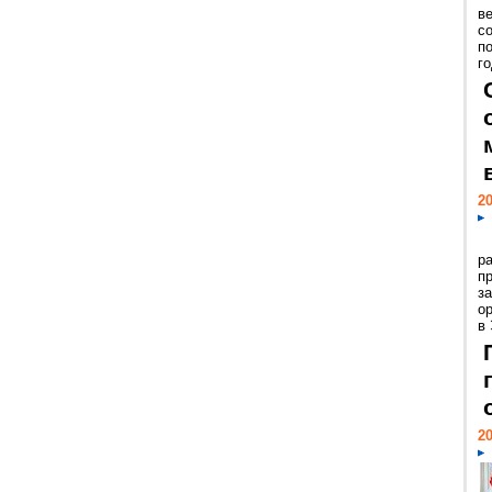
ве
с
п
го
20
р
пр
з
о
в
20