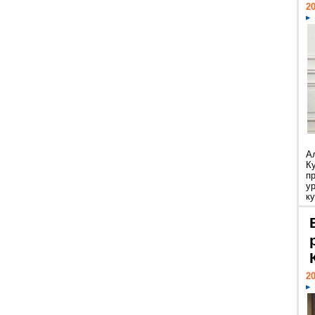
20
А
К
п
у
ку
20