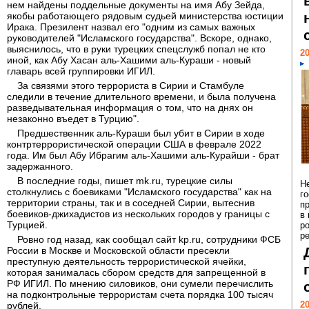
нем найдены поддельные документы на имя Абу Зейда,
якобы работающего рядовым судьей министерства юстиции
Ирака. Презилент назвал его "одним из самых важных
руководителей "Исламского государства". Вскоре, однако,
выяснилось, что в руки турецких спецслужб попал не кто
20
иной, как Абу Хасан аль-Хашими аль-Кураши - новый
главарь всей группировки ИГИЛ.
За связями этого террориста в Сирии и Стамбуле
следили в течение длительного времени, и была получена
разведывательная информация о том, что на днях он
незаконно въедет в Турцию".
Предшественник аль-Кураши был убит в Сирии в ходе
контртеррористической операции США в феврале 2022
года. Им был Абу Ибрагим аль-Хашими аль-Курайши - брат
задержанного.
В последние годы, пишет mk.ru, турецкие силы
Н
столкнулись с боевиками "Исламского государства" как на
г
территории страны, так и в соседней Сирии, вытеснив
п
боевиков-джихадистов из нескольких городов у границы с
в
Турцией.
р
ре
Ровно год назад, как сообщал сайт
kp
.
ru
, сотрудники ФСБ
России в Москве и Московской области пресекли
преступную деятельность террористической ячейки,
которая занималась сбором средств для запрещенной в
РФ
ИГИЛ
. По мнению силовиков, они сумели перечислить
на подконтрольные террористам счета порядка 100 тысяч
20
рублей.