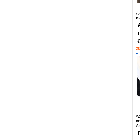
Д
м
20
у
ос
Ar