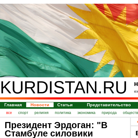
KURDISTAN.RU
н
е
Главная
Новости
Статьи
Представительство
все
спорт
религия
политика
экономика
природа
обществ
Президент Эрдоган: "В
Стамбуле силовики