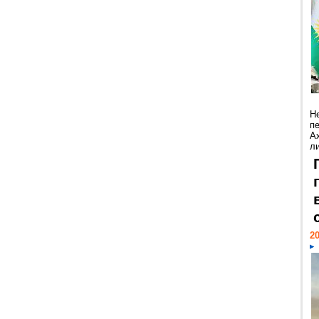
Н
п
А
ли
20