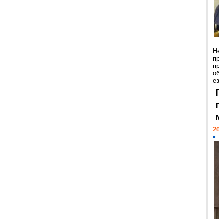
Н
п
п
о
ез
20