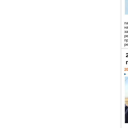
п
н
з
р
п
ре
20