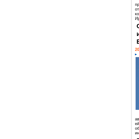
п
о
к
И
20
а
ей
о
и