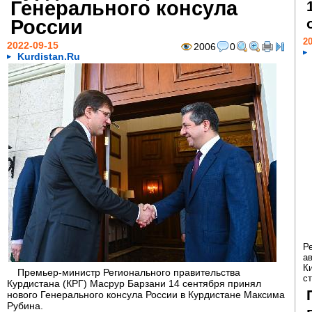
Генерального консула
России
20
2022-09-15
2006
0
Kurdistan.Ru
Р
а
К
Премьер-министр Регионального правительства
ст
Курдистана (КРГ) Масрур Барзани 14 сентября принял
нового Генерального консула России в Курдистане Максима
Рубина.