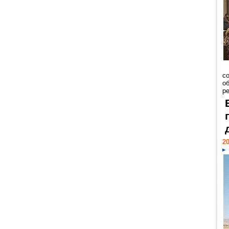
со
о
ре
20