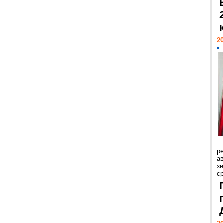
20
р
ав
з
с