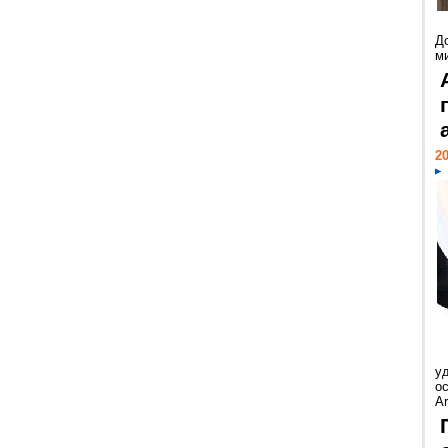
Д
м
20
у
ос
Ar