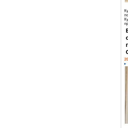
К
п
К
пр
20