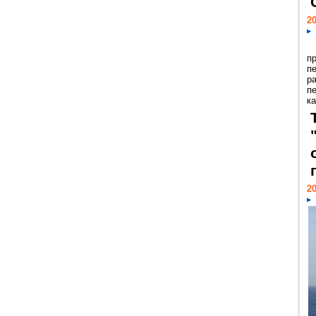
20
п
п
р
п
ка
20