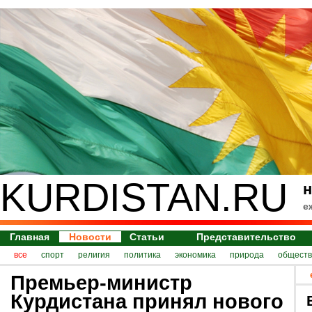
KURDISTAN.RU
н
е
Главная
Новости
Статьи
Представительство
все
спорт
религия
политика
экономика
природа
обществ
Премьер-министр
Курдистана принял нового