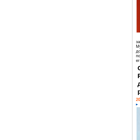
з
М
д
п
ег
20