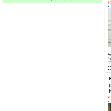
20
А
К
п
у
ку
20