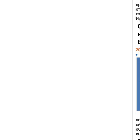
п
о
к
И
20
а
ей
о
и