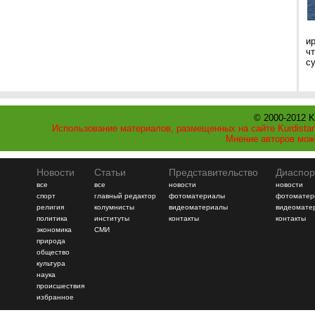
и
ч
с
© 2000-2012 K
Использование материалов, размещенных на сайте Kurdistan
Мнение авторов мож
Новости
Статьи
Представительство
Диаспор
все
все
новости
новости
спорт
главный редактор
фотоматериалы
фотоматер
религия
колумнисты
видеоматериалы
видеомате
политика
институты
контакты
контакты
экономика
СМИ
природа
общество
культура
наука
происшествия
избранное