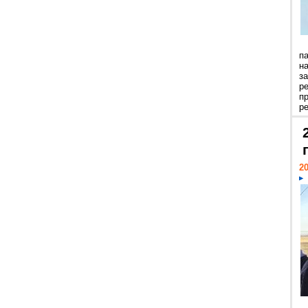
п
н
з
р
п
ре
20