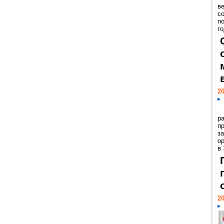
ве
с
п
го
20
р
пр
з
о
в
20