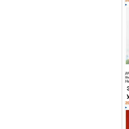
20
д
в
Н
20