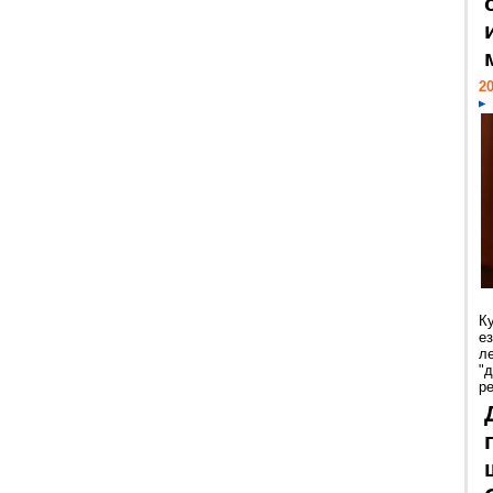
20
К
е
л
"
р