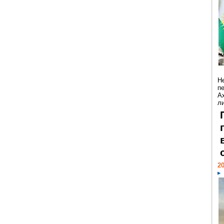
Н
п
А
ли
20