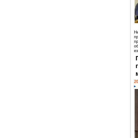
Н
п
п
о
ез
20