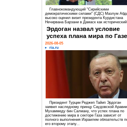
Главнокомандующий "Сирийскими
демократическими силами" (СДС) Мазлум Абд
высоко оценил визит президента Курдистана
Нечирвана Барзани в Дамаск как исторический.
Эрдоган назвал условие
успеха плана мира по Газ
2026-08-05
ria.ru
Президент Турции Реджеп Тайип Эрдоган
заявил наследному принцу Саудовской Арави
Мухаммеду бин Салману, что успех плана по
достижению мира в секторе Газа зависит от
полного выполнения Израилем обязательств п
его второму этапу...