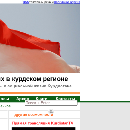
RSS
текстовый режим
мобильная версия
х в курдском регионе
ы и социальной жизни Курдистана
росы
Архив
Книги
Контакты
ранное
другие возможности
Прямая трансляция KurdistanTV