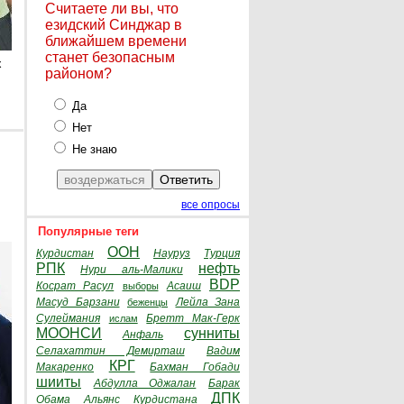
Считаете ли вы, что
езидский Синджар в
ближайшем времени
станет безопасным
х
районом?
Да
Нет
Не знаю
все опросы
Популярные теги
ООН
Курдистан
Науруз
Турция
РПК
нефть
Нури аль-Малики
BDP
Косрат Расул
Асаиш
выборы
Масуд Барзани
Лейла Зана
беженцы
Сулеймания
Бретт Мак-Герк
ислам
МООНСИ
сунниты
Анфаль
Селахаттин Демирташ
Вадим
КРГ
Макаренко
Бахман Гобади
шииты
Абдулла Оджалан
Барак
ДПК
Обама
Альянс Курдистана