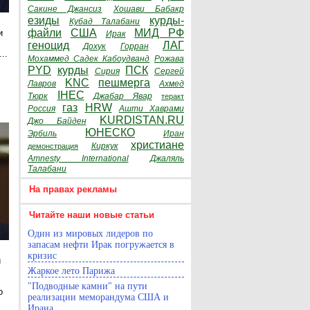
Сакине Джансиз
Хошави Бабакр
езиды
курды-
Кубад Талабани
файли
США
МИД РФ
и
Ирак
геноцид
ЛАГ
Дохук
Горран
..
Мохаммед Садек Кабоудванд
Рожава
PYD
курды
ПСК
Сирия
Сергей
KNC
пешмерга
Лавров
Ахмед
е
IHEC
Тюрк
Джабар Явар
теракт
газ
HRW
Россия
Ашти Хаврами
KURDISTAN.RU
Джо Байден
ЮНЕСКО
Эрбиль
Иран
христиане
Киркук
демонстрация
Amnesty International
Джаляль
Талабани
На правах рекламы
Читайте наши новые статьи
Один из мировых лидеров по
запасам нефти Ирак погружается в
кризис
и
Жаркое лето Парижа
"Подводные камни" на пути
о
реализации меморандума США и
Ирана