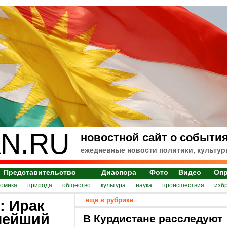
N.RU
новостной сайт о события
ежедневные новости политики, культур
Представительство
Диаспора
Фото
Видео
Оп
номика
природа
общество
культура
наука
происшествия
изб
еще в рубрике
: Ирак
лейший
В Курдистане расследуют