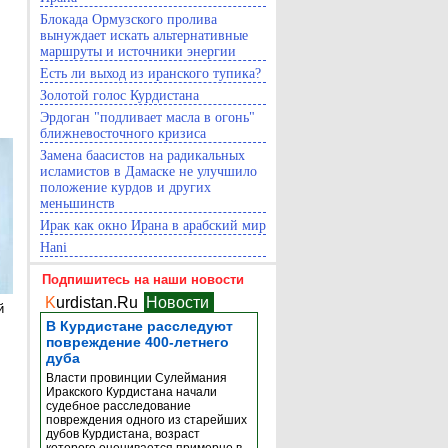
Блокада Ормузского пролива
вынуждает искать альтернативные
маршруты и источники энергии
Есть ли выход из иранского тупика?
Золотой голос Курдистана
Эрдоган "подливает масла в огонь"
ближневосточного кризиса
Замена баасистов на радикальных
исламистов в Дамаске не улучшило
положение курдов и других
меньшинств
Ирак как окно Ирана в арабский мир
Hani
Подпишитесь на наши новости
K
urdistan.Ru
Новости
й
В Курдистане расследуют
повреждение 400-летнего
дуба
Власти провинции Сулеймания
Иракского Курдистана начали
судебное расследование
повреждения одного из старейших
дубов Курдистана, возраст