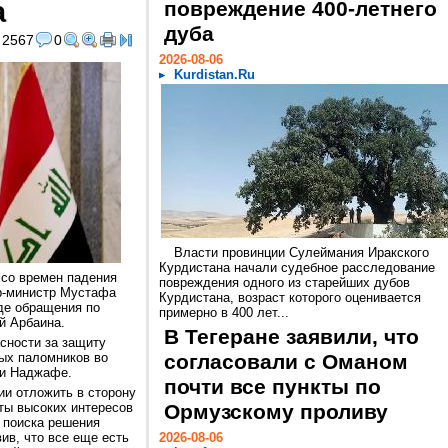
а
повреждение 400-летнего
дуба
2567
0
2026-08-06
Kurdistan.Ru
Власти провинции Сулеймания Иракского
Курдистана начали судебное расследование
 со времен падения
повреждения одного из старейших дубов
ер-министр Мустафа
Курдистана, возраст которого оценивается
де обращения по
примерно в 400 лет...
й Арбаина.
В Тегеране заявили, что
сности за защиту
ых паломников во
согласовали с Оманом
 и Наджафе.
почти все пункты по
ии отложить в сторону
ты высоких интересов
Ормузскому проливу
 поиска решения
ив, что все еще есть
2026-08-06