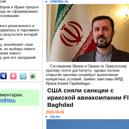
сий.
interfax.ru
боров в Ираке прошло
 еще не сформировано
 основными
кого религиозного и
орвались в парламент
 в результате которой
ны.
ц, возобновит свои
а, но выборы нового
ание нового
у дня его заседаний.
Соглашение Ирана и Омана по Ормузскому
проливу почти достигнуто, однако полное
открытие пролива потребует выполнения
конкретных условий, заявил замглавы МИД
Ирана Казем Гарибабади...
США сняли санкции с
мментарии.
иракской авиакомпании Fl
руйтесь
Baghdad
2026-08-06
ria.ru