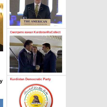
Смотрите канал KurdistanRuCollect
Kurdistan Democratic Party
y