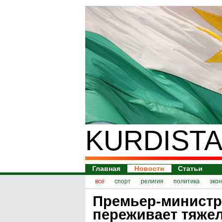
KURDISTA
Главная
Новости
Статьи
все
спорт
религия
политика
эко
Премьер-министр
переживает тяже