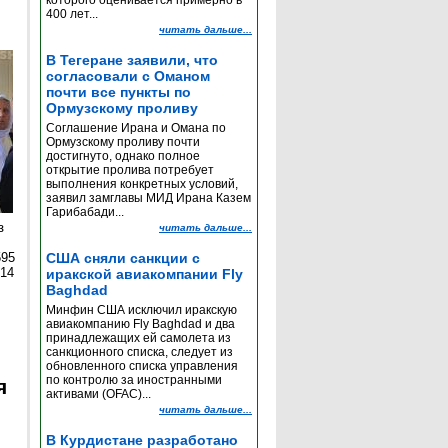
которого оценивается примерно в
400 лет...
читать дальше...
В Тегеране заявили, что
согласовали с Оманом
почти все пункты по
Ормузскому проливу
Соглашение Ирана и Омана по
Ормузскому проливу почти
достигнуто, однако полное
открытие пролива потребует
выполнения конкретных условий,
заявил замглавы МИД Ирана Казем
Гарибабади...
з
читать дальше...
595
США сняли санкции с
014
иракской авиакомпании Fly
Baghdad
Минфин США исключил иракскую
авиакомпанию Fly Baghdad и два
принадлежащих ей самолета из
санкционного списка, следует из
обновленного списка управления
по контролю за иностранными
я
активами (OFAC)...
читать дальше...
В Курдистане разработано