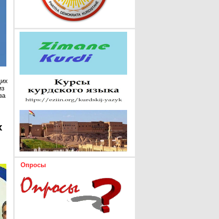
щих
из
за
х
Опросы