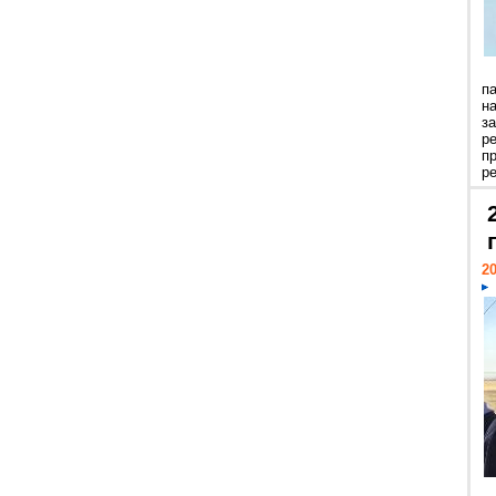
п
н
з
р
п
ре
20