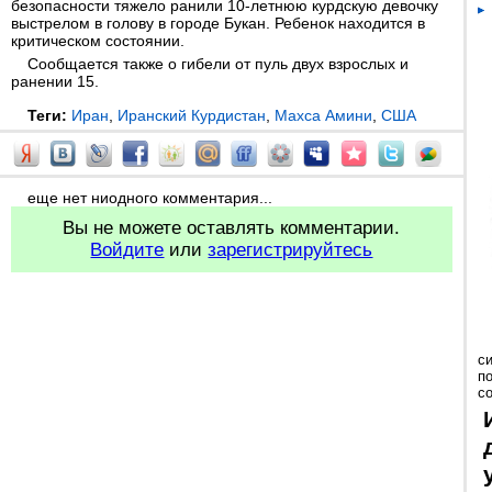
безопасности тяжело ранили 10-летнюю курдскую девочку
выстрелом в голову в городе Букан. Ребенок находится в
критическом состоянии.
Сообщается также о гибели от пуль двух взрослых и
ранении 15.
Теги:
Иран
,
Иранский Курдистан
,
Махса Амини
,
США
еще нет ниодного комментария...
Вы не можете оставлять комментарии.
Войдите
или
зарегистрируйтесь
с
п
с