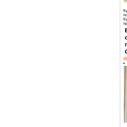
К
п
К
пр
20