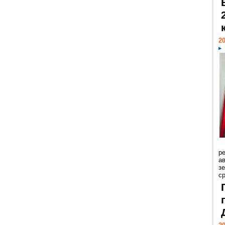
20
р
ав
з
с