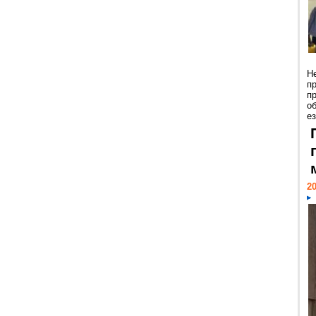
Н
п
п
о
ез
20