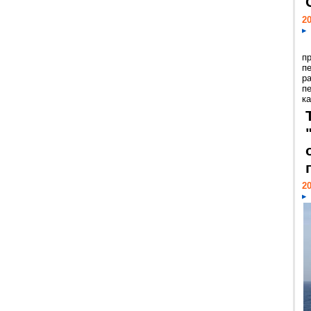
20
п
п
р
п
ка
20