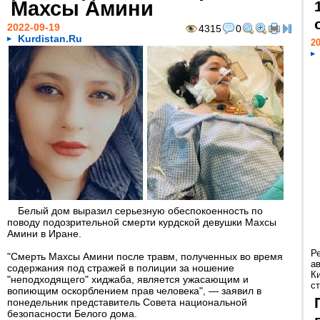
Махсы Амини
2022-09-19
4315
0
Kurdistan.Ru
20
Белый дом выразил серьезную обеспокоенность по
поводу подозрительной смерти курдской девушки Махсы
Амини в Иране.
Р
"Смерть Махсы Амини после травм, полученных во время
а
содержания под стражей в полиции за ношение
К
"неподходящего" хиджаба, является ужасающим и
ст
вопиющим оскорблением прав человека", — заявил в
понедельник представитель Совета национальной
безопасности Белого дома.