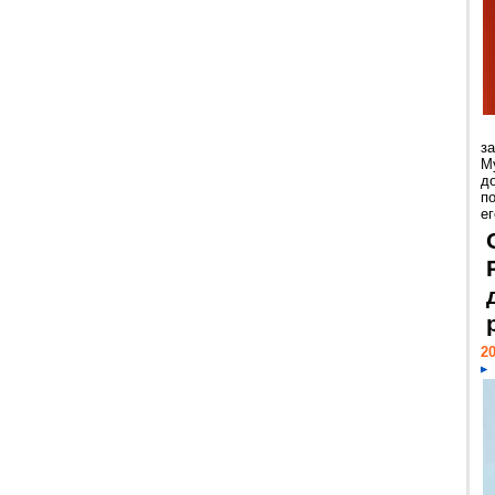
з
М
д
п
ег
20