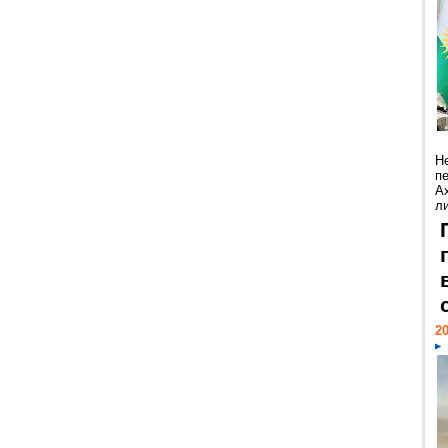
Н
п
А
ли
20