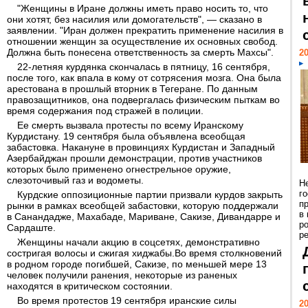
"Женщины в Иране должны иметь право носить то, что
они хотят, без насилия или домогательств", — сказано в
заявлении. "Иран должен прекратить применение насилия в
отношении женщин за осуществление их основных свобод.
Должна быть понесена ответственность за смерть Махсы".
20
22-летняя курдянка скончалась в пятницу, 16 сентября,
после того, как впала в кому от сотрясения мозга. Она была
арестована в прошлый вторник в Тегеране. По данным
правозащитников, она подвергалась физическим пыткам во
время содержания под стражей в полиции.
Ее смерть вызвала протесты по всему Иранскому
Курдистану. 19 сентября была объявлена всеобщая
забастовка. Накануне в провинциях Курдистан и Западный
Азербайджан прошли демонстрации, против участников
которых было применено огнестрельное оружие,
слезоточивый газ и водометы.
Н
г
Курдские оппозиционные партии призвали курдов закрыть
п
рынки в рамках всеобщей забастовки, которую поддержали
в
в Санандадже, Махабаде, Мариване, Сакизе, Дивандарре и
р
Сардаште.
ре
Женщины начали акцию в соцсетях, демонстративно
состригая волосы и сжигая хиджабы.Во время столкновений
в родном городе погибшей, Сакизе, по меньшей мере 13
человек получили ранения, некоторые из раненых
находятся в критическом состоянии.
Во время протестов 19 сентября иранские силы
20