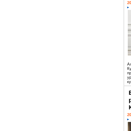
20
А
К
п
у
ку
20