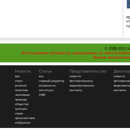
и
ч
с
© 2000-2012 K
Использование материалов, размещенных на сайте Kurdistan
Мнение авторов мож
Новости
Статьи
Представительство
Диаспор
все
все
новости
новости
спорт
главный редактор
фотоматериалы
фотоматер
религия
колумнисты
видеоматериалы
видеомате
политика
институты
контакты
контакты
экономика
СМИ
природа
общество
культура
наука
происшествия
избранное