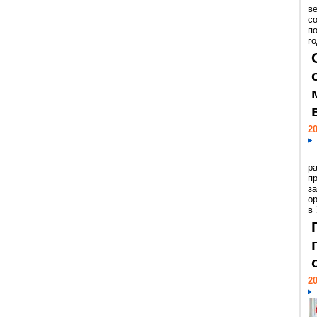
ве
с
п
го
20
р
пр
з
о
в
20