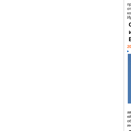
п
о
к
И
20
а
ей
о
и