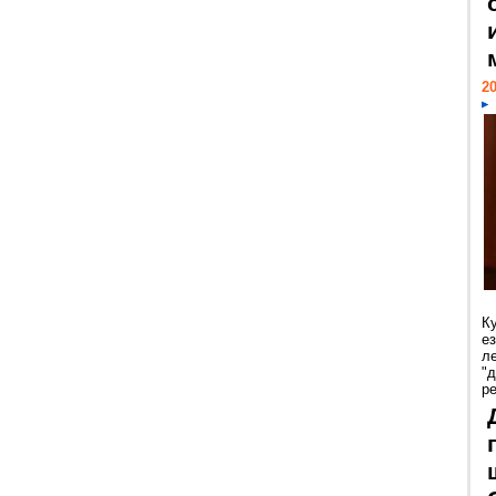
20
К
е
л
"
р