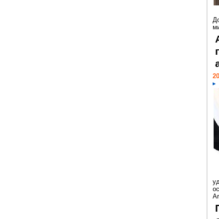
Д
м
20
у
ос
Ar