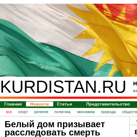
KURDISTAN.RU
н
е
Главная
Новости
Статьи
Представительство
все
спорт
религия
политика
экономика
природа
обществ
Белый дом призывает
расследовать смерть