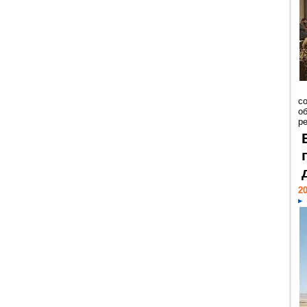
со
о
ре
20