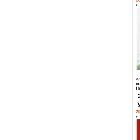
20
д
в
Н
20