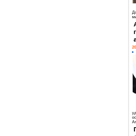
Д
м
20
у
ос
Ar