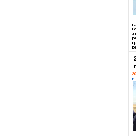
п
н
з
р
п
ре
20