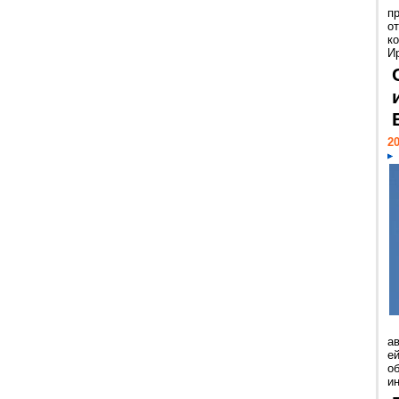
п
о
к
И
20
а
ей
о
и