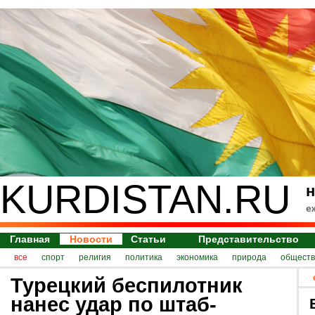
KURDISTAN.RU
н
е
Главная
Новости
Статьи
Представительство
все
спорт
религия
политика
экономика
природа
обществ
Турецкий беспилотник
нанес удар по штаб-