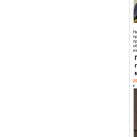
Н
п
п
о
ез
20