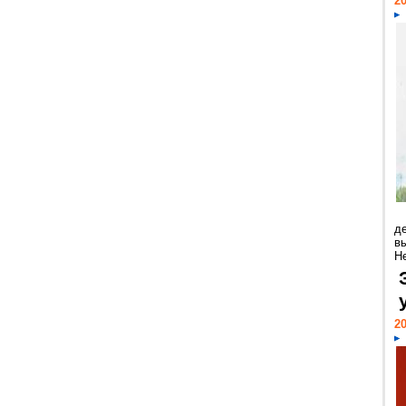
20
д
в
Н
20