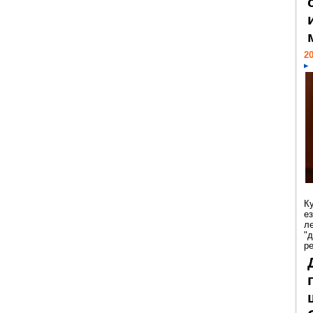
20
К
е
л
"
р