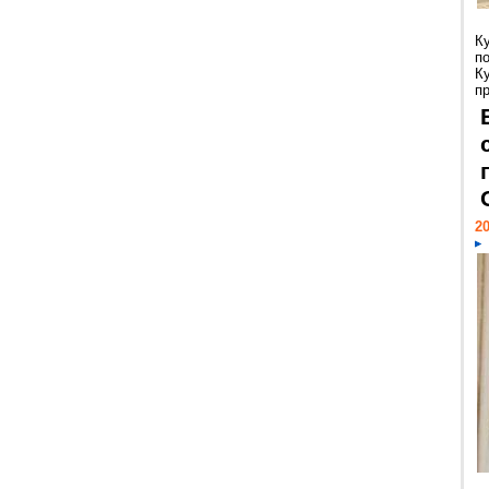
К
п
К
пр
20