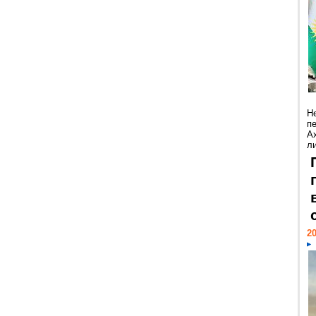
Н
п
А
ли
20