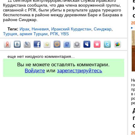
11 сентября контртеррористическая служба Иракского
Курдистана сообщила, что два члена вооруженной группы,
связанной с РПК, были убиты в результате удара турецкого
беспилотника в районе между деревнями Баре и Бахрава в
районе Синджар.
20
Теги:
Ирак
,
Ниневия
,
Иракский Курдистан
,
Синджар
,
Турция
,
армия Турции
,
РПК
,
YBS
еще нет ниодного комментария...
Вы не можете оставлять комментарии.
Войдите
или
зарегистрируйтесь
Н
г
п
в
р
ре
20