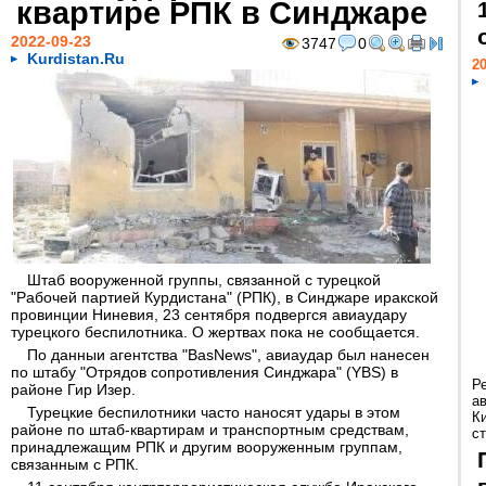
квартире РПК в Синджаре
2022-09-23
3747
0
Kurdistan.Ru
20
Штаб вооруженной группы, связанной с турецкой
"Рабочей партией Курдистана" (РПК), в Синджаре иракской
провинции Ниневия, 23 сентября подвергся авиаудару
турецкого беспилотника. О жертвах пока не сообщается.
По данныи агентства "BasNews", авиаудар был нанесен
по штабу "Отрядов сопротивления Синджара" (YBS) в
Р
районе Гир Изер.
а
Турецкие беспилотники часто наносят удары в этом
К
районе по штаб-квартирам и транспортным средствам,
ст
принадлежащим РПК и другим вооруженным группам,
связанным с РПК.