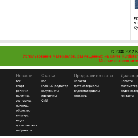
и
ч
с
© 2000-2012 K
Использование материалов, размещенных на сайте Kurdistan
Мнение авторов мож
Новости
Статьи
Представительство
Диаспор
все
все
новости
новости
спорт
главный редактор
фотоматериалы
фотоматер
религия
колумнисты
видеоматериалы
видеомате
политика
институты
контакты
контакты
экономика
СМИ
природа
общество
культура
наука
происшествия
избранное