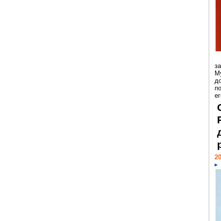
з
М
д
п
ег
20