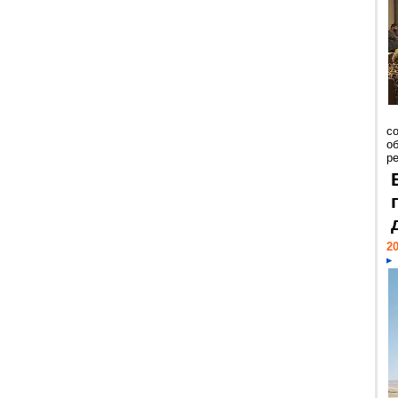
со
о
ре
20