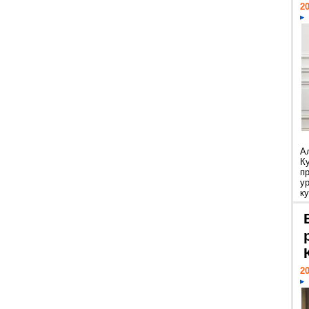
20
А
К
п
у
ку
20