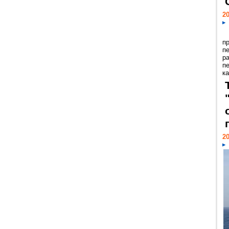
20
п
п
р
п
ка
20