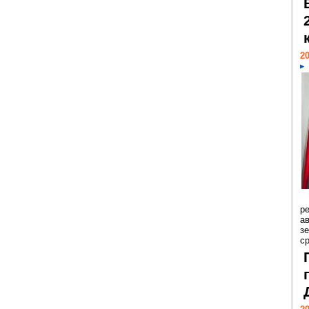
20
р
ав
з
с