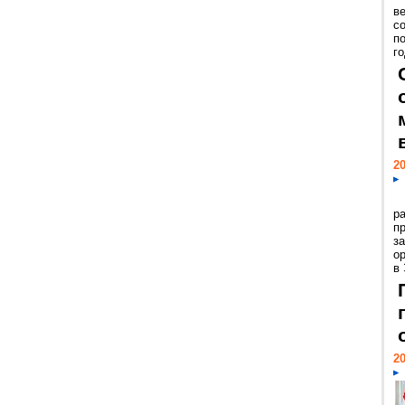
ве
с
п
го
20
р
пр
з
о
в
20