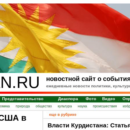
N.RU
новостной сайт о события
ежедневные новости политики, культур
Представительство
Диаспора
Фото
Видео
Оп
номика
природа
общество
культура
наука
происшествия
изб
еще в рубрике
 США в
Власти Курдистана: Стать