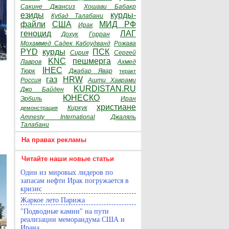
Сакине Джансиз
Хошави Бабакр
езиды
курды-
Кубад Талабани
файли
США
МИД РФ
Ирак
геноцид
ЛАГ
Дохук
Горран
Мохаммед Садек Кабоудванд
Рожава
PYD
курды
ПСК
Сирия
Сергей
KNC
пешмерга
Лавров
Ахмед
IHEC
Тюрк
Джабар Явар
теракт
газ
HRW
Россия
Ашти Хаврами
KURDISTAN.RU
Джо Байден
ЮНЕСКО
Эрбиль
Иран
христиане
Киркук
демонстрация
Amnesty International
Джаляль
Талабани
На правах рекламы
Читайте наши новые статьи
Один из мировых лидеров по
запасам нефти Ирак погружается в
кризис
Жаркое лето Парижа
"Подводные камни" на пути
реализации меморандума США и
Ирана