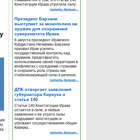
Самаана Аги о том, что статья 140
Конституции Ирака утратила силу...
читать дальше...
Президент Барзани
выступает за монополию на
оружие для сохранения
y
суверенитета Ирака
6 августа президент Иракского
Курдистана Нечирван Барзани
призвал Ирак усилить
государственный контроль над
оружием, предотвратить
использование своей территории в
конфликтах с соседними странами
и сохранить роль страны как
стабилизирующей силы в регионе.
читать дальше...
ДПК отвергает заявления
губернатора Киркука о
статье 140
Статья 140 Конституции Ирака
остается в силе, и любые
заявления о ее утрате силы
подрывают конституцию и
щих
угрожают сосуществованию общин
из
Киркука...
за
читать дальше...