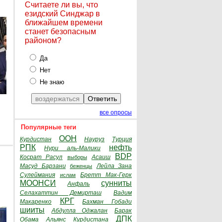
Считаете ли вы, что
езидский Синджар в
ближайшем времени
станет безопасным
районом?
Да
Нет
Не знаю
все опросы
Популярные теги
ООН
Курдистан
Науруз
Турция
РПК
нефть
Нури аль-Малики
BDP
Косрат Расул
Асаиш
выборы
Масуд Барзани
Лейла Зана
беженцы
Сулеймания
Бретт Мак-Герк
ислам
МООНСИ
сунниты
Анфаль
Селахаттин Демирташ
Вадим
КРГ
Макаренко
Бахман Гобади
шииты
Абдулла Оджалан
Барак
ДПК
Обама
Альянс Курдистана