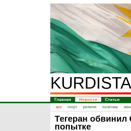
KURDISTA
Главная
Новости
Статьи
все
спорт
религия
политика
эко
Тегеран обвинил
попытке