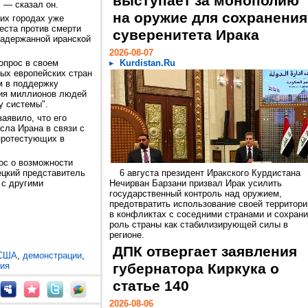
выступает за монополию
, — сказал он.
на оружие для сохранения
гих городах уже
еста против смерти
суверенитета Ирака
задержанной иранской
2026-08-07
опрос в своем
Kurdistan.Ru
рых европейских стран
м в поддержку
вия миллионов людей
у системы".
аявило, что его
сла Ирана в связи с
протестующих в
рос о возможности
ецкий представитель
6 августа президент Иракского Курдистана
 с другими
Нечирван Барзани призвал Ирак усилить
государственный контроль над оружием,
предотвратить использование своей территори
в конфликтах с соседними странами и сохрани
роль страны как стабилизирующей силы в
регионе.
ДПК отвергает заявления
США
,
демонстрации
,
ия
губернатора Киркука о
статье 140
2026-08-06