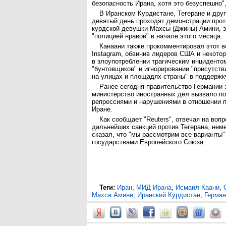
безопасность Ирана, хотя это безуспешно"
В Иранском Курдистане, Тегеране и дру
девятый день проходят демонстрации прот
курдской девушки Махсы (Джины) Амини, 
"полицией нравов" в начале этого месяца.
Канаани также прокомментировал этот в
Instagram, обвинив лидеров США и некото
в злоупотреблении трагическим инциденто
"бунтовщиков" и игнорировании "присутст
на улицах и площадях страны" в поддержк
Ранее сегодня правительство Германии з
министерство иностранных дел вызвало по
репрессиями и нарушениями в отношении 
Иране.
Как сообщает "Reuters", отвечая на воп
дальнейших санкций против Тегерана, нем
сказал, что "мы рассмотрим все варианты"
государствами Европейского Союза.
Теги:
Иран
,
МИД Ирана
,
Исмаил Каани
,
Махса Амини
,
Иранский Курдистан
,
Герман