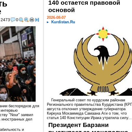
ть
140 остается правовой
е
основой
2026-08-07
2473
0
Kurdistan.Ru
Генеральный совет по курдским районам
Регионального правительства Курдистана (КРГ
ании беспорядков для
августа отклонил утверждение губернатора
в интервью
Киркука Мохаммеда Самаана Аги о том, что
тву "Nour" заявил
статья 140 Конституции Ирака утратила силу...
 иностранных дел
Президент Барзани
табильность и