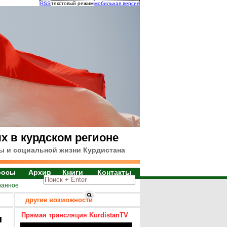
RSS
текстовый режим
мобильная версия
х в курдском регионе
ы и социальной жизни Курдистана
росы
Архив
Книги
Контакты
ранное
другие возможности
Прямая трансляция KurdistanTV
я