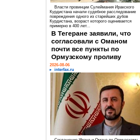
Власти провинции Сулеймания Иракского
Курдистана начали судебное расследование
повреждения одного из старейших дубов
Курдистана, возраст которого оценивается
примерно в 400 лет...
В Тегеране заявили, что
согласовали с Оманом
почти все пункты по
Ормузскому проливу
2026-08-06
interfax.ru
Соглашение Ирана и Омана по Ормузскому