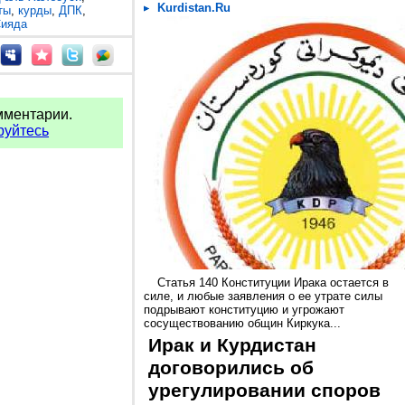
Kurdistan.Ru
ты
,
курды
,
ДПК
,
ияда
мментарии.
руйтесь
Статья 140 Конституции Ирака остается в
силе, и любые заявления о ее утрате силы
подрывают конституцию и угрожают
сосуществованию общин Киркука...
Ирак и Курдистан
договорились об
урегулировании споров