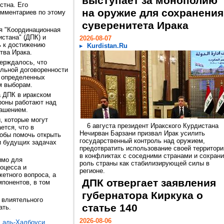
выступает за монополию
стна. Его
на оружие для сохранения
омментариев по этому
суверенитета Ирака
ая "Координационная
истана" (ДПК) и
2026-08-07
ь к достижению
Kurdistan.Ru
тва Ирака.
ерждалось, что
ельной договоренности
и определенных
м выборам.
а ДПК в иракском
роны работают над
лашением.
, которые могут
6 августа президент Иракского Курдистана
ется, что в
Нечирван Барзани призвал Ирак усилить
обы помочь открыть
государственный контроль над оружием,
и будущих задачах
предотвратить использование своей территори
в конфликтах с соседними странами и сохрани
имо для
роль страны как стабилизирующей силы в
оцесса и
регионе.
етного вопроса, а
ДПК отвергает заявления
мпонентов, в том
губернатора Киркука о
 влиятельного
статье 140
ать.
2026-08-06
 аль-Халбоуси
,