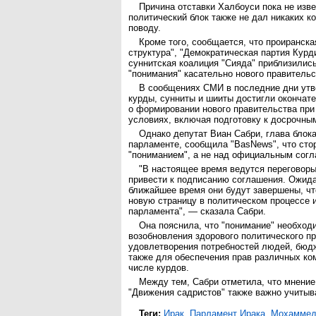
Причина отставки Халбоуси пока не изве
политический блок также не дал никаких к
поводу.
Кроме того, сообщается, что проиранск
структура", "Демократическая партия Курд
суннитская коалиция "Сияда" приблизилис
"понимания" касательно нового правительс
В сообщениях СМИ в последние дни утв
курды, сунниты и шииты достигли окончат
о формировании нового правительства пр
условиях, включая подготовку к досрочны
Однако депутат Виан Сабри, глава блок
парламенте, сообщила "BasNews", что сто
"пониманием", а не над официальным сог
"В настоящее время ведутся переговоры
привести к подписанию соглашения. Ожида
ближайшее время они будут завершены, чт
новую страницу в политическом процессе 
парламента", — сказала Сабри.
Она пояснила, что "понимание" необход
возобновления здорового политического пр
удовлетворения потребностей людей, бюдж
также для обеспечения прав различных ко
числе курдов.
Между тем, Сабри отметила, что мнение
"Движения садристов" также важно учитыв
Теги:
Ирак
,
Парламент Ирака
,
Мохаммед