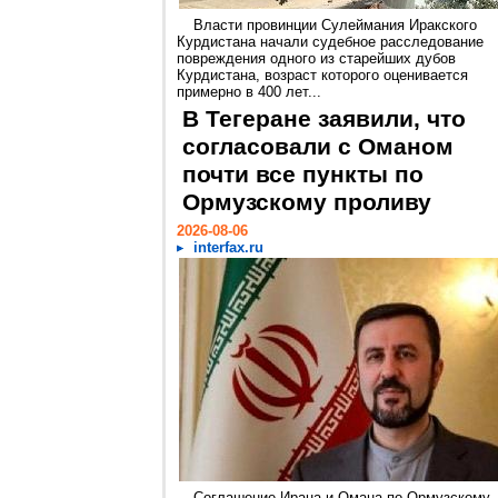
Власти провинции Сулеймания Иракского
Курдистана начали судебное расследование
повреждения одного из старейших дубов
Курдистана, возраст которого оценивается
примерно в 400 лет...
В Тегеране заявили, что
согласовали с Оманом
почти все пункты по
Ормузскому проливу
2026-08-06
interfax.ru
Соглашение Ирана и Омана по Ормузскому