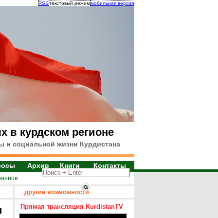
RSS
текстовый режим
мобильная версия
х в курдском регионе
ы и социальной жизни Курдистана
росы
Архив
Книги
Контакты
ранное
другие возможности
Прямая трансляция KurdistanTV
я