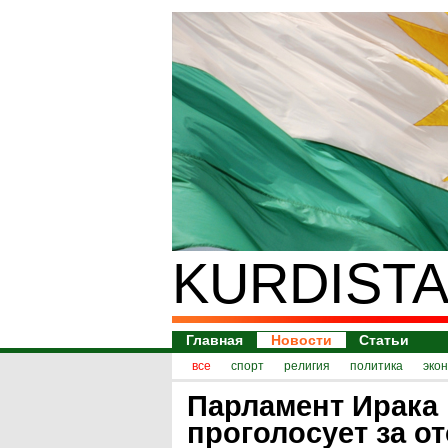
KURDISTA
Главная
Новости
Статьи
все
спорт
религия
политика
эко
Парламент Ирака
проголосует за от