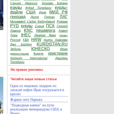
Сакине Джансиз
Хошави Бабакр
езиды
курды-
Кубад Талабани
файли
США
МИД РФ
Ирак
геноцид
ЛАГ
Дохук
Горран
Мохаммед Садек Кабоудванд
Рожава
PYD
курды
ПСК
Сирия
Сергей
KNC
пешмерга
Лавров
Ахмед
IHEC
Тюрк
Джабар Явар
теракт
газ
HRW
Россия
Ашти Хаврами
KURDISTAN.RU
Джо Байден
ЮНЕСКО
Эрбиль
Иран
христиане
Киркук
демонстрация
Amnesty International
Джаляль
Талабани
На правах рекламы
Читайте наши новые статьи
Один из мировых лидеров по
запасам нефти Ирак погружается в
кризис
Жаркое лето Парижа
"Подводные камни" на пути
реализации меморандума США и
Ирана