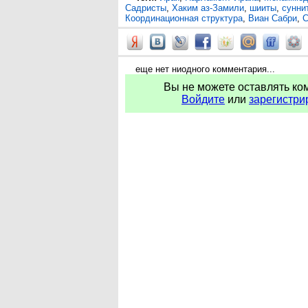
Садристы
,
Хаким аз-Замили
,
шииты
,
сунни
Координационная структура
,
Виан Сабри
,
С
еще нет ниодного комментария...
Вы не можете оставлять ко
Войдите
или
зарегистри