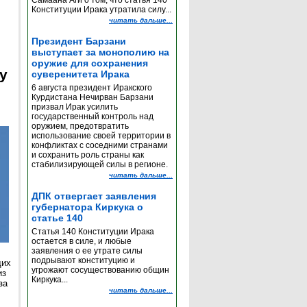
Самаана Аги о том, что статья 140
Конституции Ирака утратила силу...
читать дальше...
Президент Барзани
выступает за монополию на
оружие для сохранения
y
суверенитета Ирака
6 августа президент Иракского
Курдистана Нечирван Барзани
призвал Ирак усилить
государственный контроль над
оружием, предотвратить
использование своей территории в
конфликтах с соседними странами
и сохранить роль страны как
стабилизирующей силы в регионе.
читать дальше...
ДПК отвергает заявления
губернатора Киркука о
статье 140
Статья 140 Конституции Ирака
остается в силе, и любые
заявления о ее утрате силы
подрывают конституцию и
щих
угрожают сосуществованию общин
из
Киркука...
за
читать дальше...