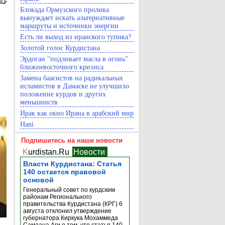
Блокада Ормузского пролива
вынуждает искать альтернативные
маршруты и источники энергии
Есть ли выход из иранского тупика?
Золотой голос Курдистана
Эрдоган "подливает масла в огонь"
ближневосточного кризиса
Замена баасистов на радикальных
исламистов в Дамаске не улучшило
положение курдов и других
меньшинств
Ирак как окно Ирана в арабский мир
Hani
Подпишитесь на наши новости
K
urdistan.Ru
Новости
Власти Курдистана: Статья
140 остается правовой
основой
Генеральный совет по курдским
районам Регионального
правительства Курдистана (КРГ) 6
августа отклонил утверждение
губернатора Киркука Мохаммеда