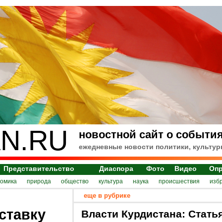
N.RU
новостной сайт о события
ежедневные новости политики, культур
Представительство
Диаспора
Фото
Видео
Оп
номика
природа
общество
культура
наука
происшествия
изб
еще в рубрике
ставку
Власти Курдистана: Стать