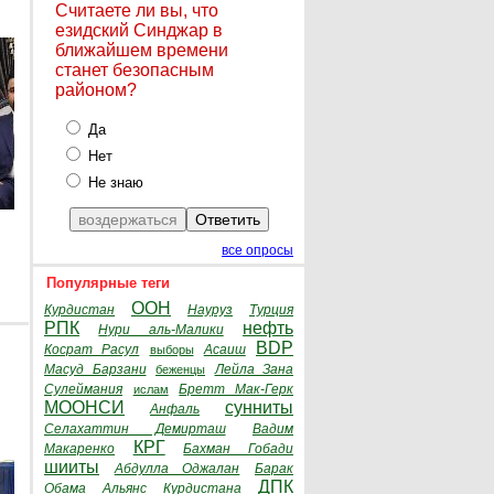
Считаете ли вы, что
езидский Синджар в
ближайшем времени
станет безопасным
районом?
Да
Нет
Не знаю
все опросы
Популярные теги
ООН
Курдистан
Науруз
Турция
РПК
нефть
Нури аль-Малики
BDP
Косрат Расул
Асаиш
выборы
Масуд Барзани
Лейла Зана
беженцы
Сулеймания
Бретт Мак-Герк
ислам
МООНСИ
сунниты
Анфаль
Селахаттин Демирташ
Вадим
КРГ
Макаренко
Бахман Гобади
шииты
Абдулла Оджалан
Барак
ДПК
Обама
Альянс Курдистана