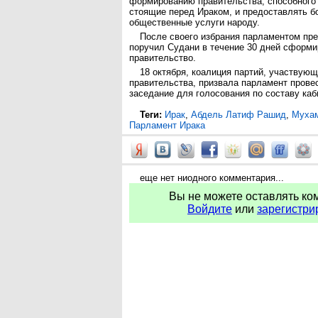
формированию правительства, способного
стоящие перед Ираком, и предоставлять б
общественные услуги народу.
После своего избрания парламентом пр
поручил Судани в течение 30 дней сформ
правительство.
18 октября, коалиция партий, участвую
правительства, призвала парламент провес
заседание для голосования по составу каб
Теги:
Ирак
,
Абдель Латиф Рашид
,
Муха
Парламент Ирака
еще нет ниодного комментария...
Вы не можете оставлять ко
Войдите
или
зарегистри