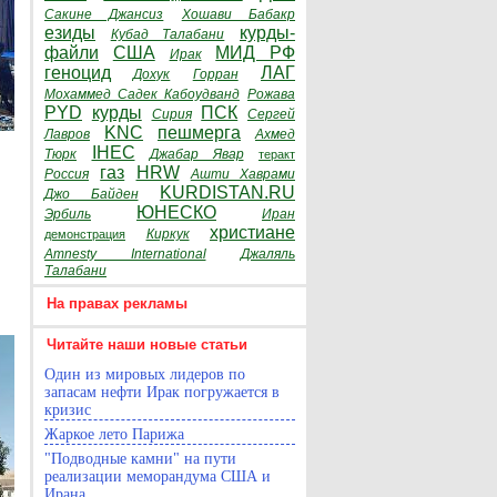
Сакине Джансиз
Хошави Бабакр
езиды
курды-
Кубад Талабани
файли
США
МИД РФ
Ирак
геноцид
ЛАГ
Дохук
Горран
Мохаммед Садек Кабоудванд
Рожава
PYD
курды
ПСК
Сирия
Сергей
KNC
пешмерга
Лавров
Ахмед
IHEC
Тюрк
Джабар Явар
теракт
газ
HRW
Россия
Ашти Хаврами
KURDISTAN.RU
Джо Байден
ЮНЕСКО
Эрбиль
Иран
христиане
Киркук
демонстрация
Amnesty International
Джаляль
Талабани
На правах рекламы
Читайте наши новые статьи
Один из мировых лидеров по
запасам нефти Ирак погружается в
кризис
Жаркое лето Парижа
"Подводные камни" на пути
реализации меморандума США и
Ирана