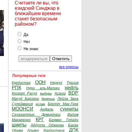
Считаете ли вы, что
езидский Синджар в
ближайшем времени
станет безопасным
районом?
Да
Нет
Не знаю
все опросы
Популярные теги
ООН
Курдистан
Науруз
Турция
РПК
нефть
Нури аль-Малики
BDP
Косрат Расул
Асаиш
выборы
Масуд Барзани
Лейла Зана
беженцы
Сулеймания
Бретт Мак-Герк
ислам
МООНСИ
сунниты
Анфаль
Селахаттин Демирташ
Вадим
КРГ
Макаренко
Бахман Гобади
шииты
Абдулла Оджалан
Барак
ДПК
Обама
Альянс Курдистана