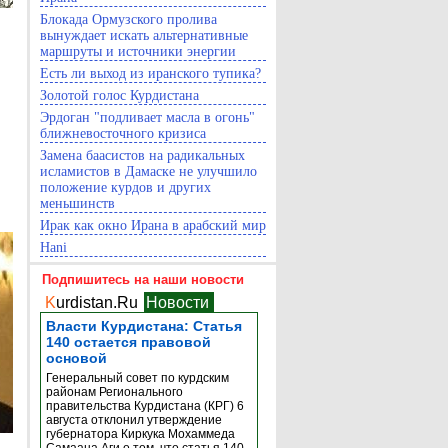
Блокада Ормузского пролива
вынуждает искать альтернативные
маршруты и источники энергии
Есть ли выход из иранского тупика?
Золотой голос Курдистана
Эрдоган "подливает масла в огонь"
ближневосточного кризиса
Замена баасистов на радикальных
исламистов в Дамаске не улучшило
положение курдов и других
меньшинств
Ирак как окно Ирана в арабский мир
Hani
Подпишитесь на наши новости
K
urdistan.Ru
Новости
Власти Курдистана: Статья
140 остается правовой
основой
Генеральный совет по курдским
районам Регионального
правительства Курдистана (КРГ) 6
августа отклонил утверждение
губернатора Киркука Мохаммеда