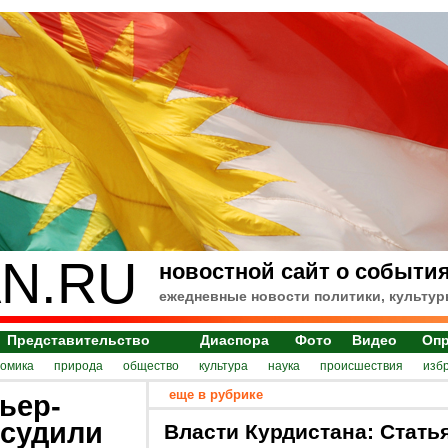
N.RU
новостной сайт о события
ежедневные новости политики, культур
Представительство
Диаспора
Фото
Видео
Оп
номика
природа
общество
культура
наука
происшествия
изб
еще в рубрике
ьер-
бсудили
Власти Курдистана: Стать