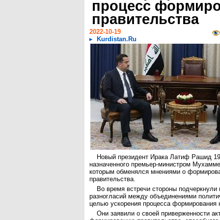
процесс формир
правительства
2022-10-19
Kurdistan.Ru
Новый президент Ирака Латиф Рашид 19
назначенного премьер-министром Мухамме
которым обменялся мнениями о формирова
правительства.
Во время встречи стороны подчеркнули
разногласий между объединениями политич
целью ускорения процесса формирования н
Они заявили о своей приверженности ак