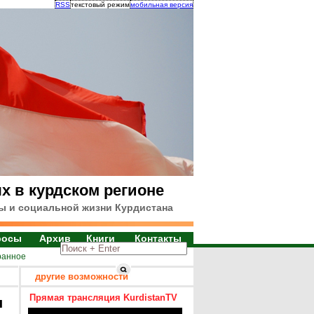
RSS
текстовый режим
мобильная версия
х в курдском регионе
ы и социальной жизни Курдистана
росы
Архив
Книги
Контакты
ранное
другие возможности
Прямая трансляция KurdistanTV
я