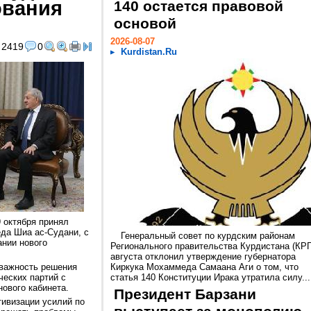
ования
140 остается правовой
основой
2026-08-07
2419
0
Kurdistan.Ru
 октября принял
да Шиа ас-Судани, с
Генеральный совет по курдским районам
нии нового
Регионального правительства Курдистана (КРГ
августа отклонил утверждение губернатора
 важность решения
Киркука Мохаммеда Самаана Аги о том, что
еских партий с
статья 140 Конституции Ирака утратила силу...
ового кабинета.
Президент Барзани
тивизации усилий по