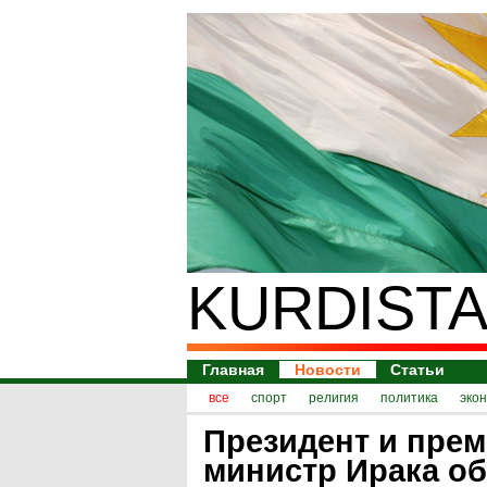
KURDISTA
Главная
Новости
Статьи
все
спорт
религия
политика
эко
Президент и прем
министр Ирака о