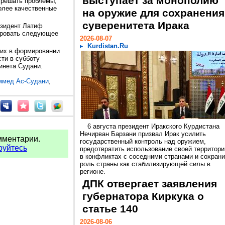
выступает за монополию
 решать проблемы,
олее качественные
на оружие для сохранения
суверенитета Ирака
езидент Латиф
ировать следующее
2026-08-07
Kurdistan.Ru
щих в формировании
ти в субботу
инета Судани.
ммед Ас-Судани
,
6 августа президент Иракского Курдистана
Нечирван Барзани призвал Ирак усилить
мментарии.
государственный контроль над оружием,
руйтесь
предотвратить использование своей территори
в конфликтах с соседними странами и сохрани
роль страны как стабилизирующей силы в
регионе.
ДПК отвергает заявления
губернатора Киркука о
статье 140
2026-08-06