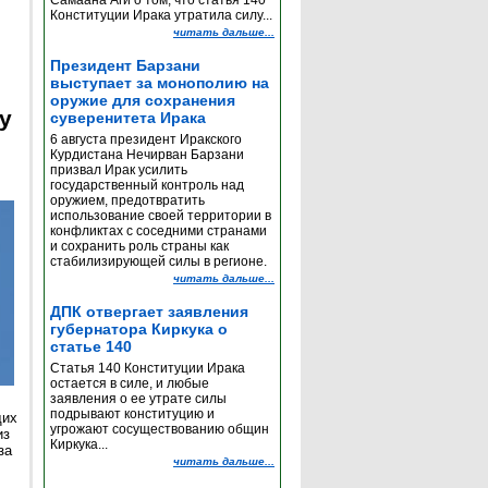
Самаана Аги о том, что статья 140
Конституции Ирака утратила силу...
читать дальше...
Президент Барзани
выступает за монополию на
оружие для сохранения
y
суверенитета Ирака
6 августа президент Иракского
Курдистана Нечирван Барзани
призвал Ирак усилить
государственный контроль над
оружием, предотвратить
использование своей территории в
конфликтах с соседними странами
и сохранить роль страны как
стабилизирующей силы в регионе.
читать дальше...
ДПК отвергает заявления
губернатора Киркука о
статье 140
Статья 140 Конституции Ирака
остается в силе, и любые
заявления о ее утрате силы
подрывают конституцию и
щих
угрожают сосуществованию общин
из
Киркука...
за
читать дальше...