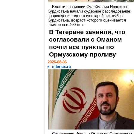
Власти провинции Сулеймания Иракского
Курдистана начали судебное расследование
повреждения одного из старейших дубов
Курдистана, возраст которого оценивается
примерно в 400 лет...
В Тегеране заявили, что
согласовали с Оманом
почти все пункты по
Ормузскому проливу
2026-08-06
interfax.ru
Соглашение Ирана и Омана по Ормузскому