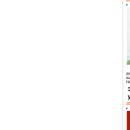
20
д
в
Н
20