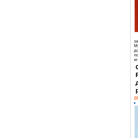
з
М
д
п
ег
20