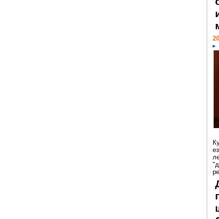
20
К
е
л
"
р