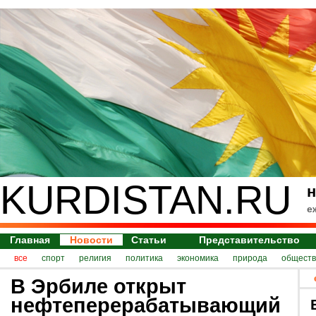
KURDISTAN.RU
н
е
Главная
Новости
Статьи
Представительство
все
спорт
религия
политика
экономика
природа
обществ
В Эрбиле открыт
нефтеперерабатывающий