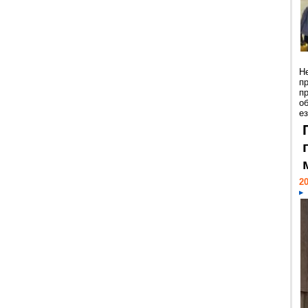
Н
п
п
о
ез
20