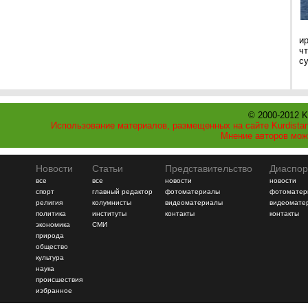
и
ч
с
© 2000-2012 K
Использование материалов, размещенных на сайте Kurdistan
Мнение авторов мож
Новости
Статьи
Представительство
Диаспор
все
все
новости
новости
спорт
главный редактор
фотоматериалы
фотоматер
религия
колумнисты
видеоматериалы
видеомате
политика
институты
контакты
контакты
экономика
СМИ
природа
общество
культура
наука
происшествия
избранное