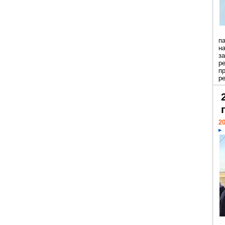
п
н
з
р
п
ре
20