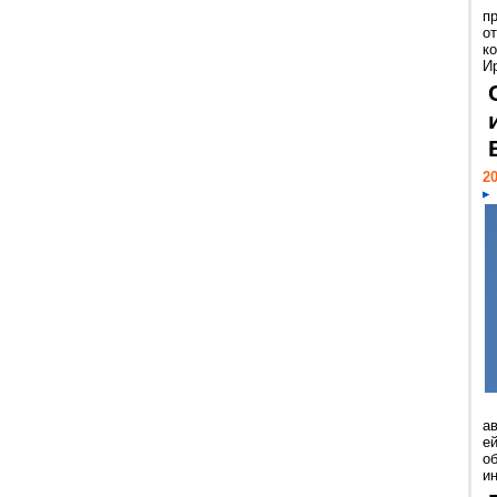
п
о
к
И
20
а
ей
о
и