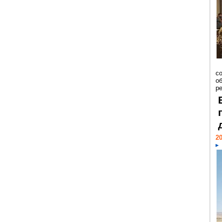
со
о
ре
20