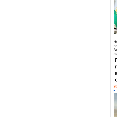
Н
п
А
ли
20