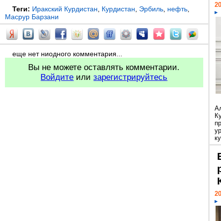
20
Теги:
Иракский Курдистан
,
Курдистан
,
Эрбиль
,
нефть
,
Масрур Барзани
еще нет ниодного комментария...
Вы не можете оставлять комментарии.
Войдите
или
зарегистрируйтесь
А
К
п
у
ку
20