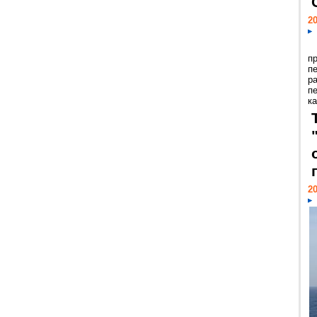
20
п
п
р
п
ка
20