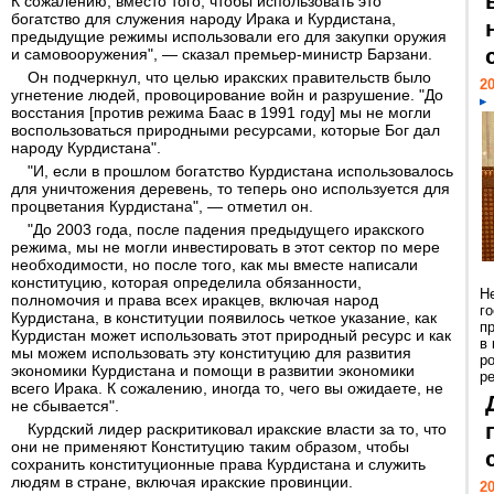
К сожалению, вместо того, чтобы использовать это
богатство для служения народу Ирака и Курдистана,
предыдущие режимы использовали его для закупки оружия
и самовооружения", — сказал премьер-министр Барзани.
Он подчеркнул, что целью иракских правительств было
20
угнетение людей, провоцирование войн и разрушение. "До
восстания [против режима Баас в 1991 году] мы не могли
воспользоваться природными ресурсами, которые Бог дал
народу Курдистана".
"И, если в прошлом богатство Курдистана использовалось
для уничтожения деревень, то теперь оно используется для
процветания Курдистана", — отметил он.
"До 2003 года, после падения предыдущего иракского
режима, мы не могли инвестировать в этот сектор по мере
необходимости, но после того, как мы вместе написали
конституцию, которая определила обязанности,
Н
полномочия и права всех иракцев, включая народ
г
Курдистана, в конституции появилось четкое указание, как
п
Курдистан может использовать этот природный ресурс и как
в
мы можем использовать эту конституцию для развития
р
экономики Курдистана и помощи в развитии экономики
ре
всего Ирака. К сожалению, иногда то, чего вы ожидаете, не
не сбывается".
Курдский лидер раскритиковал иракские власти за то, что
они не применяют Конституцию таким образом, чтобы
сохранить конституционные права Курдистана и служить
людям в стране, включая иракские провинции.
20