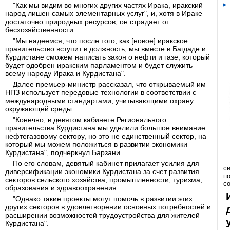
"Как мы видим во многих других частях Ирака, иракский
народ лишен самых элементарных услуг", и, хотя в Ираке
достаточно природных ресурсов, он страдает от
бесхозяйственности.
"Мы надеемся, что после того, как [новое] иракское
правительство вступит в должность, мы вместе в Багдаде и
Курдистане сможем написать закон о нефти и газе, который
будет одобрен иракским парламентом и будет служить
всему народу Ирака и Курдистана".
Далее премьер-министр рассказал, что открываемый им
НПЗ использует передовые технологии в соответствии с
международными стандартами, учитывающими охрану
окружающей среды.
"Конечно, в девятом кабинете Регионального
правительства Курдистана мы уделили большое внимание
нефтегазовому сектору, но это не единственный сектор, на
который мы можем положиться в развитии экономики
Курдистана", подчеркнул Барзани.
По его словам, девятый кабинет прилагает усилия для
с
диверсификации экономики Курдистана за счет развития
п
секторов сельского хозяйства, промышленности, туризма,
с
образования и здравоохранения.
"Однако такие проекты могут помочь в развитии этих
других секторов в удовлетворении основных потребностей и
расширении возможностей трудоустройства для жителей
Курдистана".