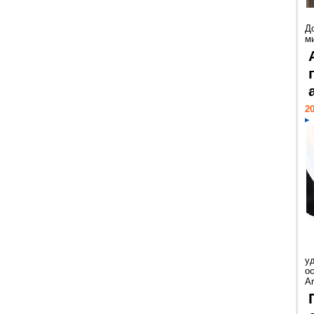
Д
м
20
у
ос
Ar