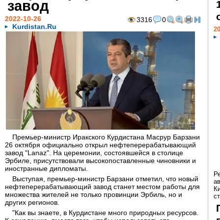
завод
2022-10-26
3316
0
Kurdistan.Ru
20
Премьер-министр Иракского Курдистана Масрур Барзани
26 октября официально открыл нефтеперерабатывающий
завод "Lanaz". На церемонии, состоявшейся в столице
Эрбиле, присутствовали высокопоставленные чиновники и
иностранные дипломаты.
Р
Выступая, премьер-министр Барзани отметил, что новый
а
нефтеперерабатывающий завод станет местом работы для
К
множества жителей не только провинции Эрбиль, но и
ст
других регионов.
"Как вы знаете, в Курдистане много природных ресурсов.