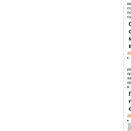
ве
с
п
го
20
р
пр
з
о
в
20