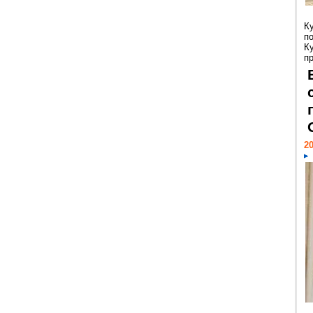
К
п
К
пр
20