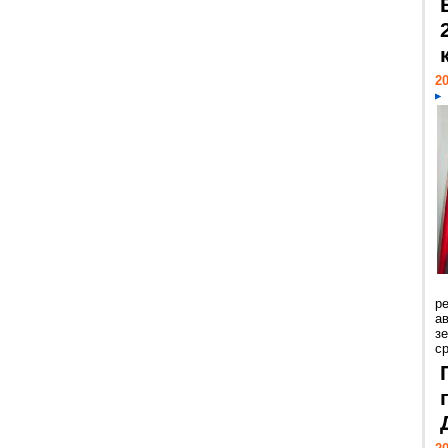
20
р
ав
з
с