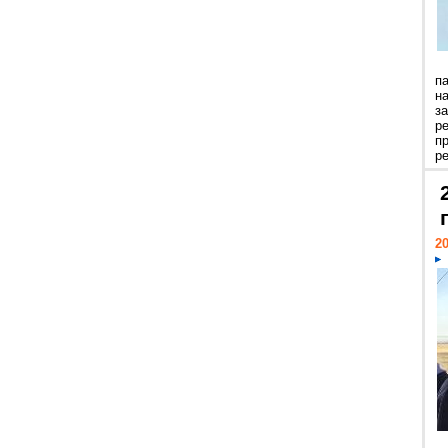
п
н
з
р
п
ре
20