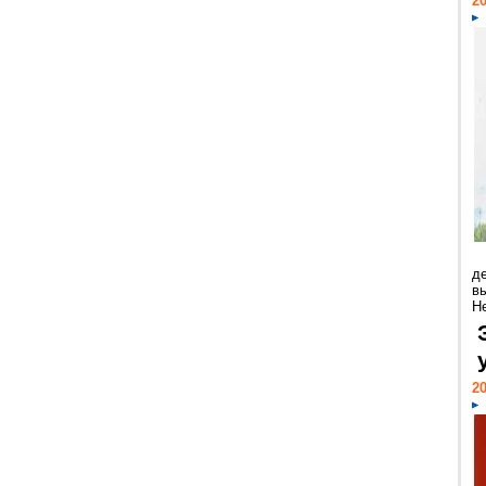
20
д
в
Н
20