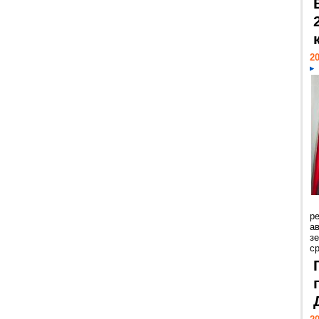
20
р
ав
з
с