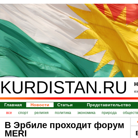
KURDISTAN.RU
н
е
Главная
Новости
Статьи
Представительство
все
спорт
религия
политика
экономика
природа
обществ
В Эрбиле проходит форум
MERI