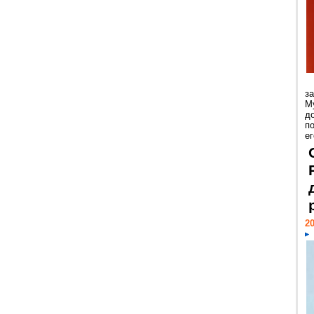
з
М
д
п
ег
20