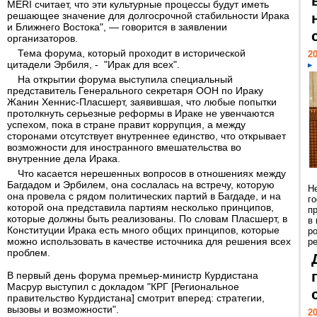
MERI считает, что эти культурные процессы будут иметь
решающее значение для долгосрочной стабильности Ирака
и Ближнего Востока", — говорится в заявлении
организаторов.
Тема форума, который проходит в исторической
20
цитадели Эрбиля, - "Ирак для всех".
На открытии форума выступила специальный
представитель Генерального секретаря ООН по Ираку
Жанин Хеннис-Пласшерт, заявившая, что любые попытки
протолкнуть серьезные реформы в Ираке не увенчаются
успехом, пока в стране правит коррупция, а между
сторонами отсутствует внутреннее единство, что открывает
возможности для иностранного вмешательства во
внутренние дела Ирака.
Что касается нерешенных вопросов в отношениях между
Багдадом и Эрбилем, она сослалась на встречу, которую
Н
она провела с рядом политических партий в Багдаде, и на
г
которой она представила партиям несколько принципов,
п
которые должны быть реализованы. По словам Пласшерт, в
в
Конституции Ирака есть много общих принципов, которые
р
можно использовать в качестве источника для решения всех
ре
проблем.
В первый день форума премьер-министр Курдистана
Масрур выступил с докладом "КРГ [Региональное
правительство Курдистана] смотрит вперед: стратегии,
вызовы и возможности".
20