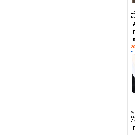
Д
м
20
у
ос
Ar