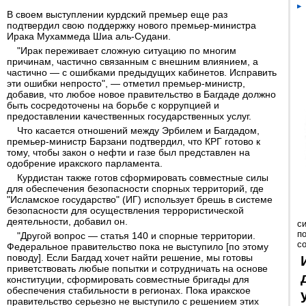
В своем выступлении курдский премьер еще раз
подтвердил свою поддержку нового премьер-министра
Ирака Мухаммеда Шиа аль-Судани.
"Ирак переживает сложную ситуацию по многим
причинам, частично связанным с внешним влиянием, а
частично — с ошибками предыдущих кабинетов. Исправить
эти ошибки непросто", — отметил премьер-министр,
добавив, что любое новое правительство в Багдаде должно
быть сосредоточены на борьбе с коррупцией и
предоставлении качественных государственных услуг.
Что касается отношений между Эрбилем и Багдадом,
премьер-министр Барзани подтвердил, что КРГ готово к
тому, чтобы закон о нефти и газе был представлен на
одобрение иракского парламента.
Курдистан также готов сформировать совместные силы
для обеспечения безопасности спорных территорий, где
"Исламское государство" (ИГ) использует брешь в системе
безопасности для осуществления террористической
деятельности, добавил он.
с
п
"Другой вопрос — статья 140 и спорные территории.
с
Федеральное правительство пока не выступило [по этому
поводу]. Если Багдад хочет найти решение, мы готовы
приветствовать любые попытки и сотрудничать на основе
конституции, сформировать совместные бригады для
обеспечения стабильности в регионах. Пока иракское
правительство серьезно не выступило с решением этих