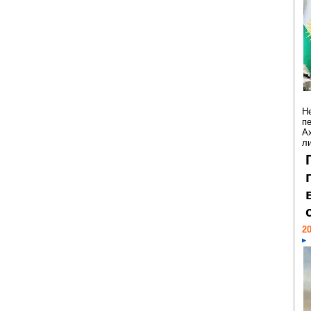
Н
п
А
ли
20