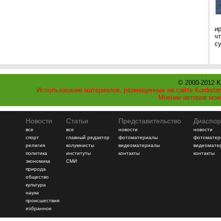
и
ч
с
© 2000-2012 K
Использование материалов, размещенных на сайте Kurdistan
Мнение авторов мож
Новости
Статьи
Представительство
Диаспор
все
все
новости
новости
спорт
главный редактор
фотоматериалы
фотоматер
религия
колумнисты
видеоматериалы
видеомате
политика
институты
контакты
контакты
экономика
СМИ
природа
общество
культура
наука
происшествия
избранное