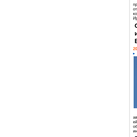
п
о
к
И
20
а
ей
о
и