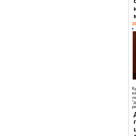
20
К
е
л
"
р