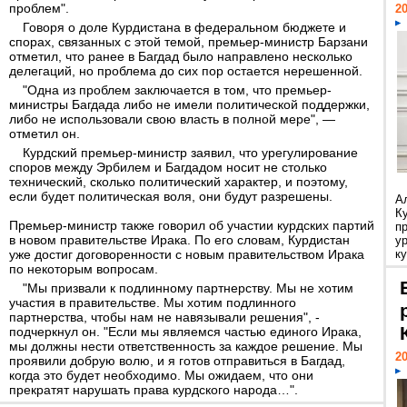
проблем".
20
Говоря о доле Курдистана в федеральном бюджете и
спорах, связанных с этой темой, премьер-министр Барзани
отметил, что ранее в Багдад было направлено несколько
делегаций, но проблема до сих пор остается нерешенной.
"Одна из проблем заключается в том, что премьер-
министры Багдада либо не имели политической поддержки,
либо не использовали свою власть в полной мере", —
отметил он.
Курдский премьер-министр заявил, что урегулирование
споров между Эрбилем и Багдадом носит не столько
технический, сколько политический характер, и поэтому,
если будет политическая воля, они будут разрешены.
А
К
Премьер-министр также говорил об участии курдских партий
п
в новом правительстве Ирака. По его словам, Курдистан
у
уже достиг договоренности с новым правительством Ирака
ку
по некоторым вопросам.
"Мы призвали к подлинному партнерству. Мы не хотим
участия в правительстве. Мы хотим подлинного
партнерства, чтобы нам не навязывали решения", -
подчеркнул он. "Если мы являемся частью единого Ирака,
мы должны нести ответственность за каждое решение. Мы
20
проявили добрую волю, и я готов отправиться в Багдад,
когда это будет необходимо. Мы ожидаем, что они
прекратят нарушать права курдского народа…".