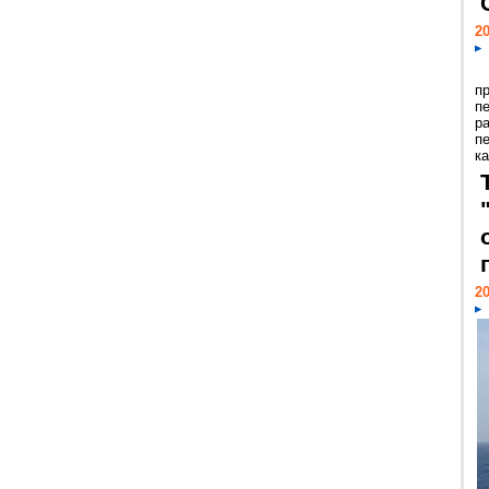
20
п
п
р
п
ка
20