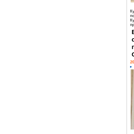
К
п
К
пр
20