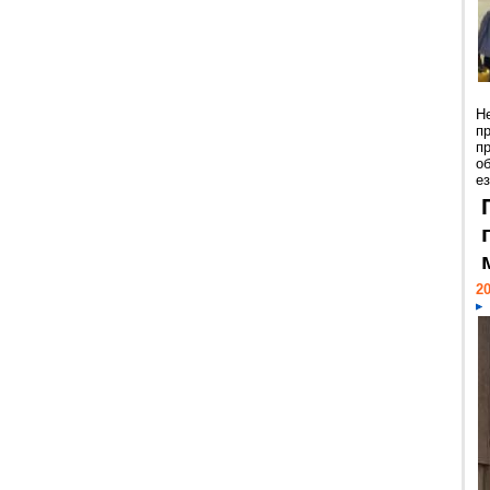
Н
п
п
о
ез
20