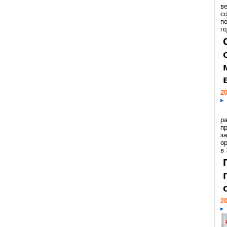
ве
с
п
го
20
р
пр
з
о
в
20