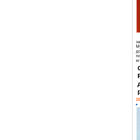
з
М
д
п
ег
20