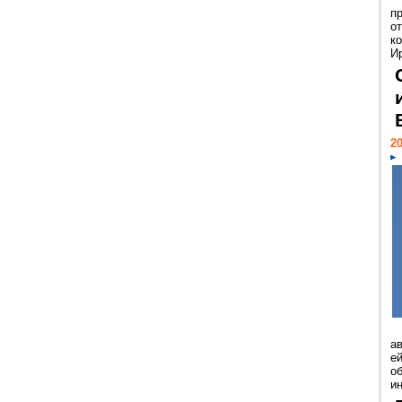
п
о
к
И
20
а
ей
о
и