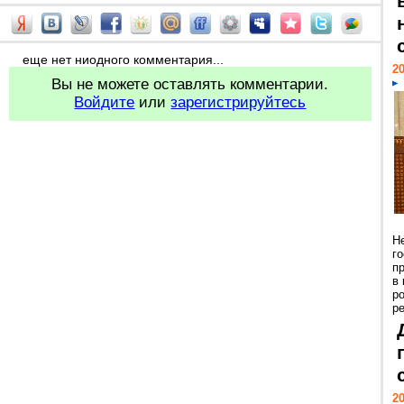
еще нет ниодного комментария...
20
Вы не можете оставлять комментарии.
Войдите
или
зарегистрируйтесь
Н
г
п
в
р
ре
20