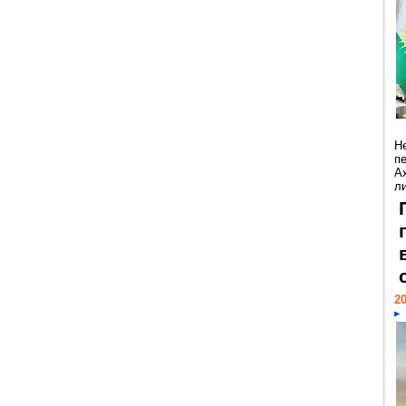
Н
п
А
ли
20