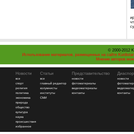
и
ч
с
© 2000-2012 K
Использование материалов, размещенных на сайте Kurdistan
Мнение авторов мож
Новости
Статьи
Представительство
Диаспор
все
все
новости
новости
спорт
главный редактор
фотоматериалы
фотоматер
религия
колумнисты
видеоматериалы
видеомате
политика
институты
контакты
контакты
экономика
СМИ
природа
общество
культура
наука
происшествия
избранное