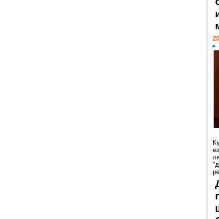
20
К
е
л
"
р