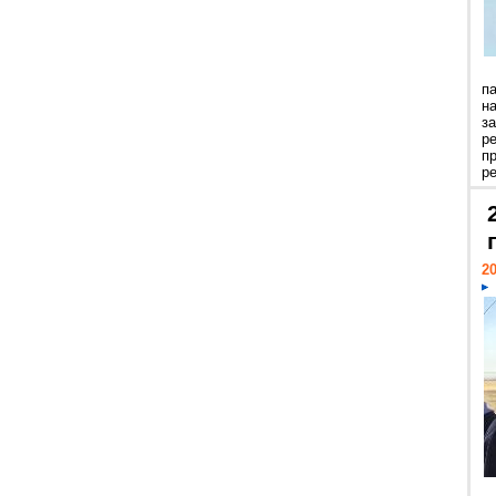
п
н
з
р
п
ре
20