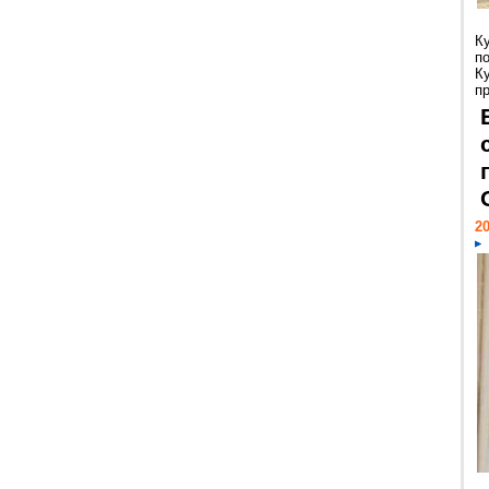
К
п
К
пр
20