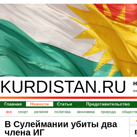
KURDISTAN.RU
н
е
Главная
Новости
Статьи
Представительство
все
спорт
религия
политика
экономика
природа
обществ
В Сулеймании убиты два
члена ИГ