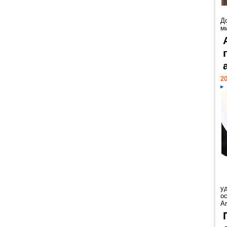
Д
м
20
у
ос
Ar