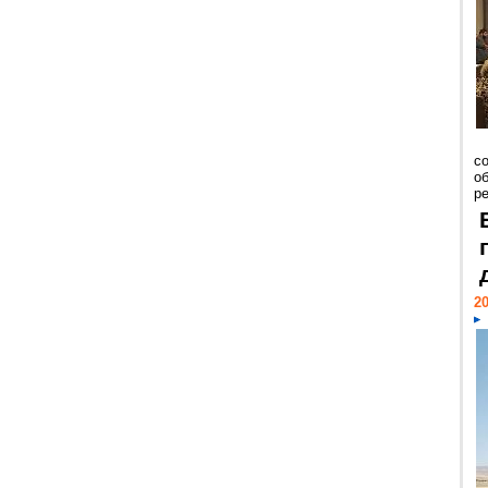
со
о
ре
20