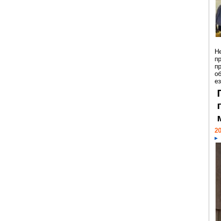
Н
п
п
о
ез
20