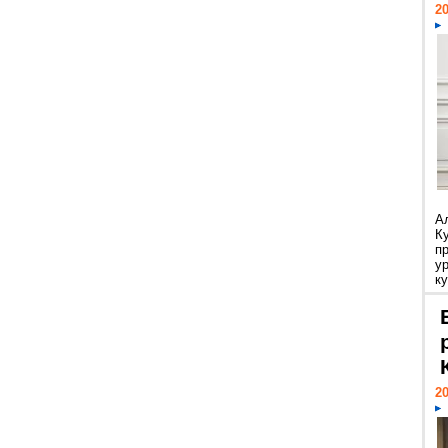
20
А
К
п
у
ку
20