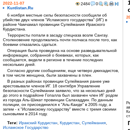
2022-11-07
2484
0
Kurdistan.Ru
6 ноября местные силы безопасности сообщили об
20
убийстве двух членов "Исламского государства" (ИГ) в
районе Чамчамал провинции Сулеймания Иракского
Курдистана.
Террористы попали в засаду спецназа возле Сангау.
Столкновение продолжались почти полчаса после того, как
боевики отказались сдаться.
Операция была проведена на основе разведывательной
информации, собранной о боевиках, которых, как
сообщается, видели в регионе в течение последних
нескольких дней.
Согласно другим сообщениям, еще четверо джихадистов,
в том числе женщина, были захвачены в плен.
В разных районах провинции Сулеймания ранее уже
арестовывали членов ИГ. 18 сентября Управление
безопасности Сулеймании заявило, что за несколько дней
до этого в подрайоне Гопалла был захвачен член ИГ родом
из города Аль-Шикат провинции Салахаддин. По данным
Р
полиции, он присоединился к "Аль-Каиде" в 2005 году, а
а
затем - к "Исламскому государству" вместе с тремя своими
К
сыновьями в 2014 году.
ст
Теги:
Иракский Курдистан
,
Курдистан
,
Сулеймания
,
Исламское Государство