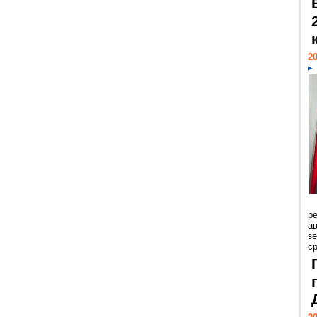
20
р
ав
з
с