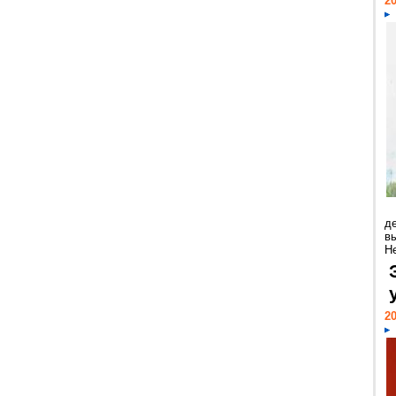
20
д
в
Н
20