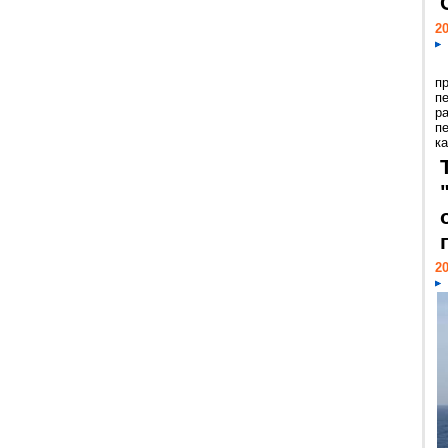
20
п
п
р
п
ка
20