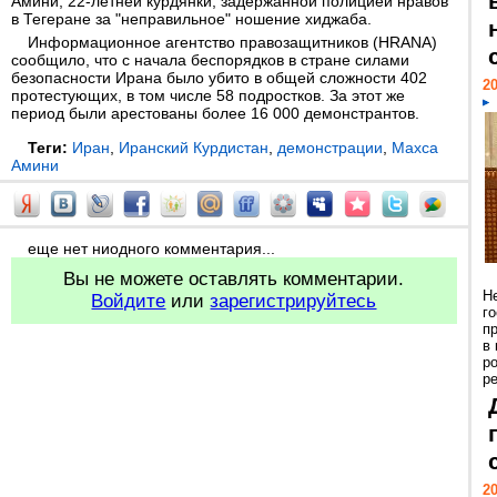
Амини, 22-летней курдянки, задержанной полицией нравов
в Тегеране за "неправильное" ношение хиджаба.
Информационное агентство правозащитников (HRANA)
сообщило, что с начала беспорядков в стране силами
безопасности Ирана было убито в общей сложности 402
20
протестующих, в том числе 58 подростков. За этот же
период были арестованы более 16 000 демонстрантов.
Теги:
Иран
,
Иранский Курдистан
,
демонстрации
,
Махса
Амини
еще нет ниодного комментария...
Вы не можете оставлять комментарии.
Н
Войдите
или
зарегистрируйтесь
г
п
в
р
ре
20