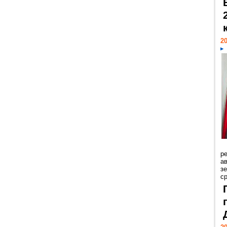
20
р
ав
з
с