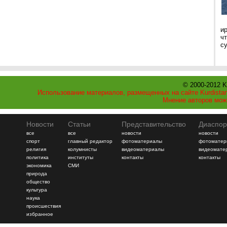
и
ч
с
© 2000-2012 K
Использование материалов, размещенных на сайте Kurdistan
Мнение авторов мож
Новости
Статьи
Представительство
Диаспор
все
все
новости
новости
спорт
главный редактор
фотоматериалы
фотоматер
религия
колумнисты
видеоматериалы
видеомате
политика
институты
контакты
контакты
экономика
СМИ
природа
общество
культура
наука
происшествия
избранное