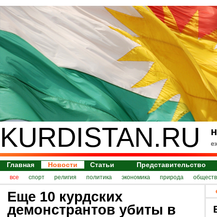
KURDISTAN.RU
н
е
Главная
Новости
Статьи
Представительство
все
спорт
религия
политика
экономика
природа
обществ
Еще 10 курдских
демонстрантов убиты в