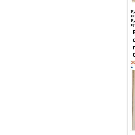
К
п
К
пр
20