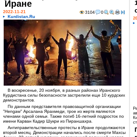
Иране
2022-11-21
3104
0
Kurdistan.Ru
20
В воскресенье, 20 ноября, в разных районах Иранского
Курдистана силы безопасности застрелили еще 10 курдских
демонстрантов.
По данным представителя правозащитной организации
Р
"Hengaw" Арсалана Ярахмеди, трое из жертв являются
а
членами одной семьи. Также погиб 16-летний подросток по
К
имени Карван Кадир Шукри из Пираншахра.
ст
Антиправительственные протесты в Иране продолжаются
второй месяц. Демонстрации начались после смерти Махсы