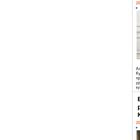
20
А
К
п
у
ку
20