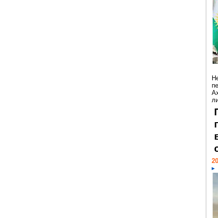
Н
п
А
ли
20