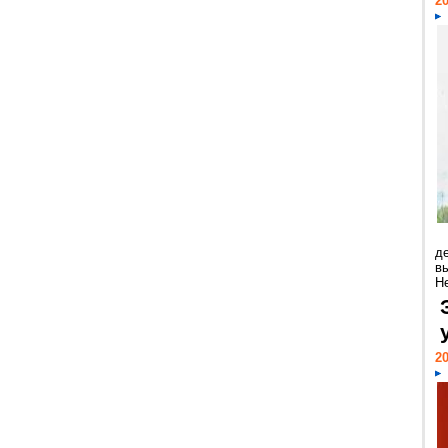
20
д
в
Н
20