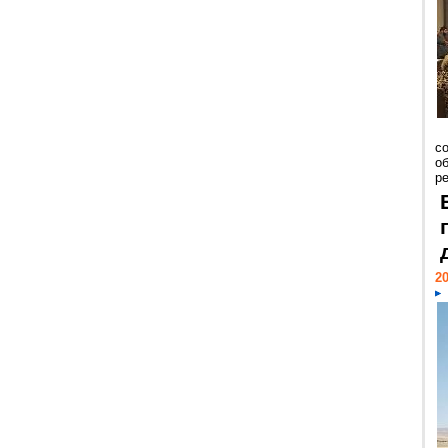
со
о
ре
20