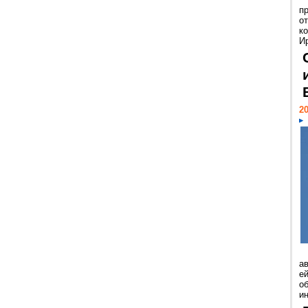
п
о
к
И
20
а
ей
о
и