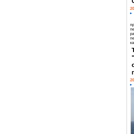
20
п
п
р
п
ка
20