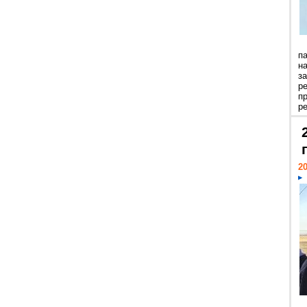
п
н
з
р
п
ре
20