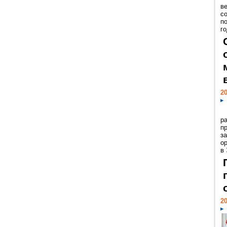
ве
с
п
го
20
р
пр
з
о
в
20