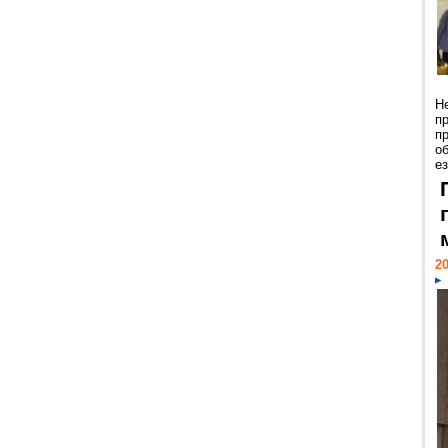
Н
п
п
о
ез
20