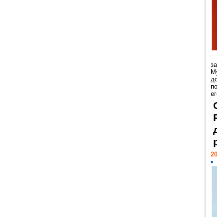
з
М
д
п
ег
20