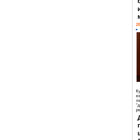
20
К
е
л
"
р