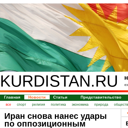
KURDISTAN.RU
н
е
Главная
Новости
Статьи
Представительство
все
спорт
религия
политика
экономика
природа
обществ
Иран снова нанес удары
по оппозиционным