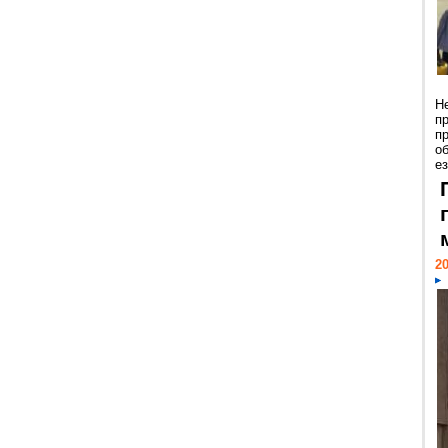
Н
п
п
о
ез
20