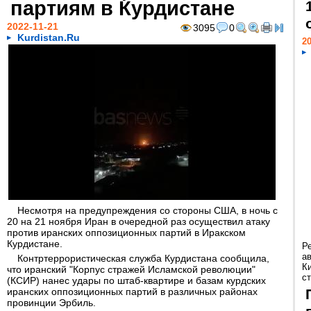
партиям в Курдистане
2022-11-21
3095
0
Kurdistan.Ru
20
Несмотря на предупреждения со стороны США, в ночь с
20 на 21 ноября Иран в очередной раз осуществил атаку
против иранских оппозиционных партий в Иракском
Курдистане.
Р
а
Контртеррористическая служба Курдистана сообщила,
К
что иранский "Корпус стражей Исламской революции"
ст
(КСИР) нанес удары по штаб-квартире и базам курдских
иранских оппозиционных партий в различных районах
провинции Эрбиль.