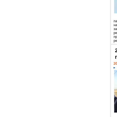
п
н
з
р
п
ре
20