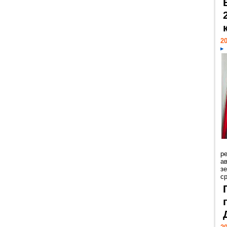
20
р
ав
з
с