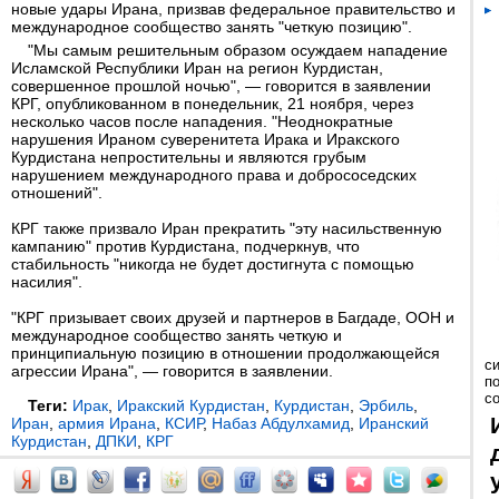
новые удары Ирана, призвав федеральное правительство и
международное сообщество занять "четкую позицию".
"Мы самым решительным образом осуждаем нападение
Исламской Республики Иран на регион Курдистан,
совершенное прошлой ночью", — говорится в заявлении
КРГ, опубликованном в понедельник, 21 ноября, через
несколько часов после нападения. "Неоднократные
нарушения Ираном суверенитета Ирака и Иракского
Курдистана непростительны и являются грубым
нарушением международного права и добрососедских
отношений".
КРГ также призвало Иран прекратить "эту насильственную
кампанию" против Курдистана, подчеркнув, что
стабильность "никогда не будет достигнута с помощью
насилия".
"КРГ призывает своих друзей и партнеров в Багдаде, ООН и
международное сообщество занять четкую и
принципиальную позицию в отношении продолжающейся
с
агрессии Ирана", — говорится в заявлении.
п
с
Теги:
Ирак
,
Иракский Курдистан
,
Курдистан
,
Эрбиль
,
Иран
,
армия Ирана
,
КСИР
,
Набаз Абдулхамид
,
Иранский
Курдистан
,
ДПКИ
,
КРГ