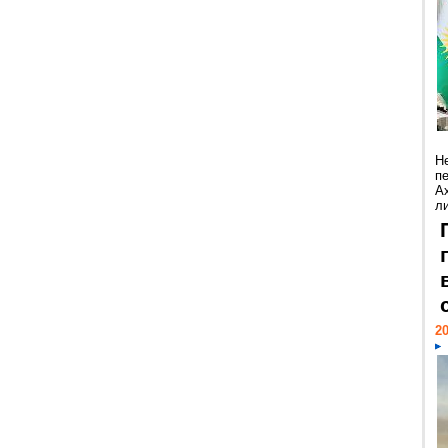
Н
п
А
ли
20