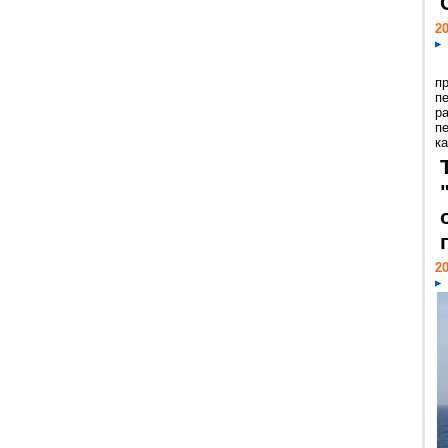
20
п
п
р
п
ка
20