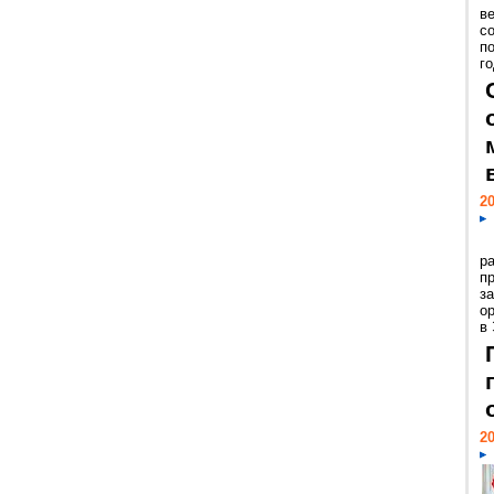
ве
с
п
го
20
р
пр
з
о
в
20