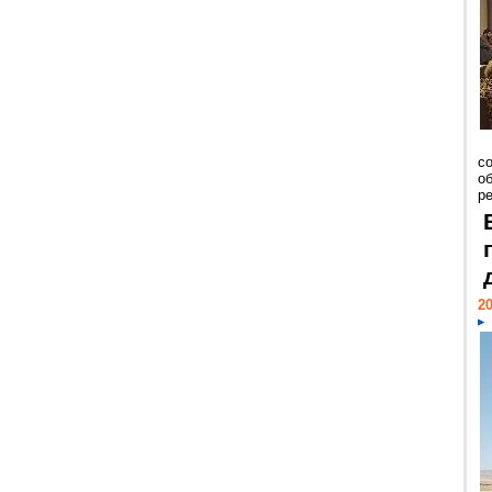
со
о
ре
20