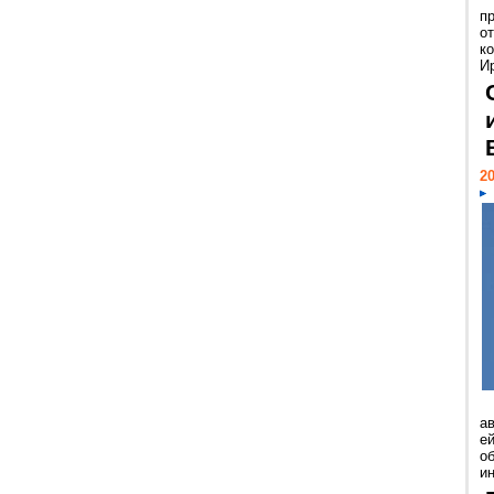
п
о
к
И
20
а
ей
о
и