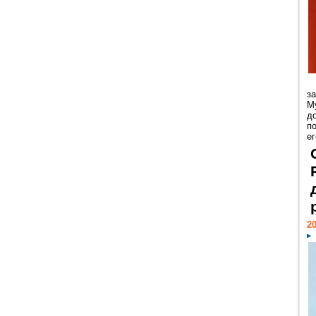
з
М
д
п
ег
20