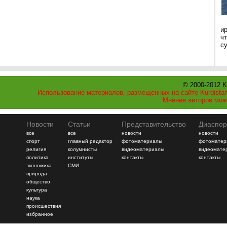
и
ч
с
© 2000-2012 K
Использование материалов, размещенных на сайте Kurdistan
Мнение авторов мож
Новости
Статьи
Представительство
Диаспор
все
все
новости
новости
спорт
главный редактор
фотоматериалы
фотоматер
религия
колумнисты
видеоматериалы
видеомате
политика
институты
контакты
контакты
экономика
СМИ
природа
общество
культура
наука
происшествия
избранное