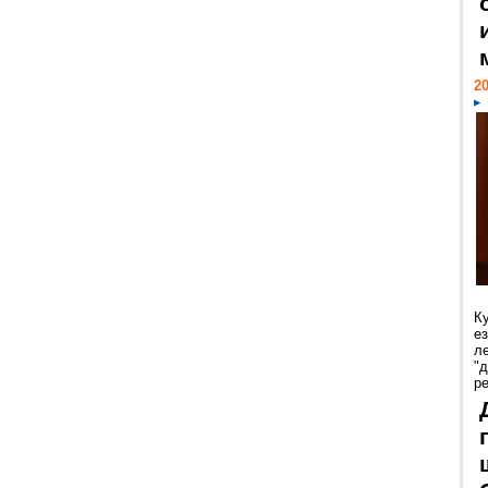
20
К
е
л
"
р