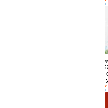
20
д
в
Н
20