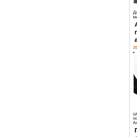
Д
м
20
у
ос
Ar