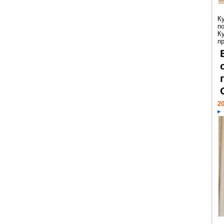
К
п
К
пр
20