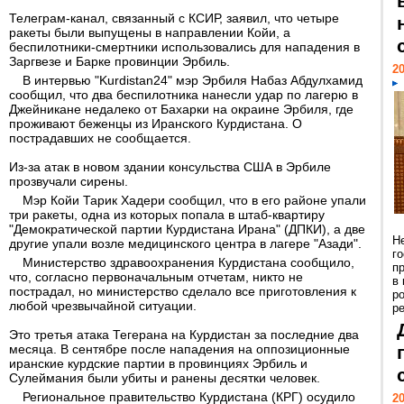
Телеграм-канал, связанный с КСИР, заявил, что четыре
ракеты были выпущены в направлении Койи, а
беспилотники-смертники использовались для нападения в
Заргвезе и Барке провинции Эрбиль.
20
В интервью "Kurdistan24" мэр Эрбиля Набаз Абдулхамид
сообщил, что два беспилотника нанесли удар по лагерю в
Джейникане недалеко от Бахарки на окраине Эрбиля, где
проживают беженцы из Иранского Курдистана. О
пострадавших не сообщается.
Из-за атак в новом здании консульства США в Эрбиле
прозвучали сирены.
Мэр Койи Тарик Хадери сообщил, что в его районе упали
три ракеты, одна из которых попала в штаб-квартиру
"Демократической партии Курдистана Ирана" (ДПКИ), а две
Н
другие упали возле медицинского центра в лагере "Азади".
г
Министерство здравоохранения Курдистана сообщило,
п
что, согласно первоначальным отчетам, никто не
в
пострадал, но министерство сделало все приготовления к
р
любой чрезвычайной ситуации.
ре
Это третья атака Тегерана на Курдистан за последние два
месяца. В сентябре после нападения на оппозиционные
иранские курдские партии в провинциях Эрбиль и
Сулеймания были убиты и ранены десятки человек.
Региональное правительство Курдистана (КРГ) осудило
20