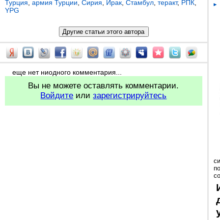
Турция
,
армия Турции
,
Сирия
,
Ирак
,
Стамбул
,
теракт
,
РПК
,
YPG
еще нет ниодного комментария...
Вы не можете оставлять комментарии.
Войдите
или
зарегистрируйтесь
с
п
с