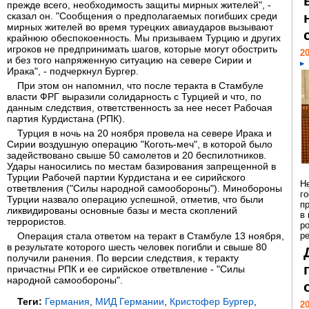
прежде всего, необходимость защиты мирных жителей", -
сказал он. "Сообщения о предполагаемых погибших среди
мирных жителей во время турецких авиаударов вызывают
крайнюю обеспокоенность. Мы призываем Турцию и других
игроков не предпринимать шагов, которые могут обострить
20
и без того напряженную ситуацию на севере Сирии и
Ирака", - подчеркнул Бургер.
При этом он напомнил, что после теракта в Стамбуле
власти ФРГ выразили солидарность с Турцией и что, по
данным следствия, ответственность за нее несет Рабочая
партия Курдистана (РПК).
Турция в ночь на 20 ноября провела на севере Ирака и
Сирии воздушную операцию "Коготь-меч", в которой было
задействовано свыше 50 самолетов и 20 беспилотников.
Удары наносились по местам базирования запрещенной в
Турции Рабочей партии Курдистана и ее сирийского
Н
ответвления ("Силы народной самообороны"). Минобороны
г
Турции назвало операцию успешной, отметив, что были
п
ликвидированы основные базы и места скоплений
в
террористов.
р
Операция стала ответом на теракт в Стамбуле 13 ноября,
ре
в результате которого шесть человек погибли и свыше 80
получили ранения. По версии следствия, к теракту
причастны РПК и ее сирийское ответвление - "Силы
народной самообороны".
Теги:
Германия
,
МИД Германии
,
Кристофер Бургер
,
20