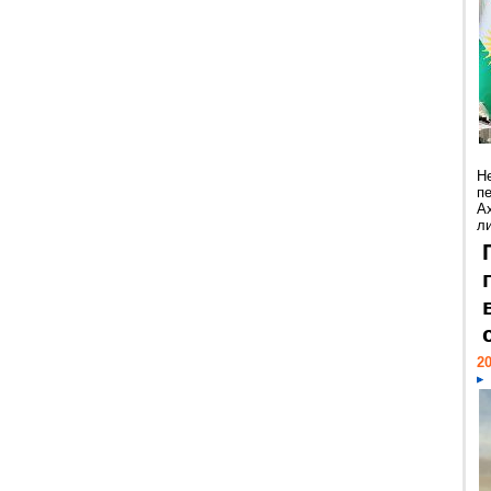
Н
п
А
ли
20