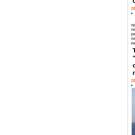
20
п
п
р
п
ка
20