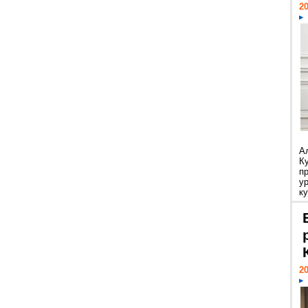
20
А
К
п
у
ку
20