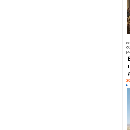
со
о
ре
20