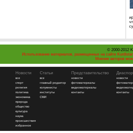
и
ч
с
© 2000-2012 K
Использование материалов, размещенных на сайте Kurdistan
Мнение авторов мож
Новости
Статьи
Представительство
Диаспор
все
все
новости
новости
спорт
главный редактор
фотоматериалы
фотоматер
религия
колумнисты
видеоматериалы
видеомате
политика
институты
контакты
контакты
экономика
СМИ
природа
общество
культура
наука
происшествия
избранное