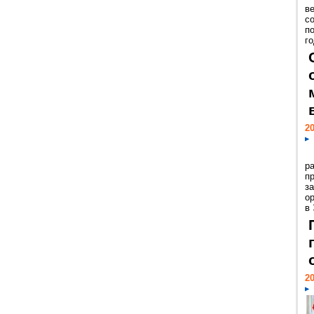
ве
с
п
го
20
р
пр
з
о
в
20