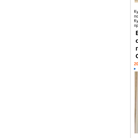
К
п
К
пр
20