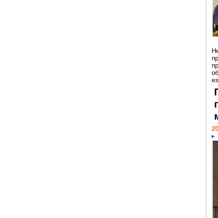
Н
п
п
о
ез
20