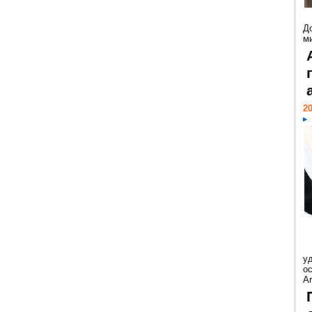
Д
м
20
у
ос
Ar