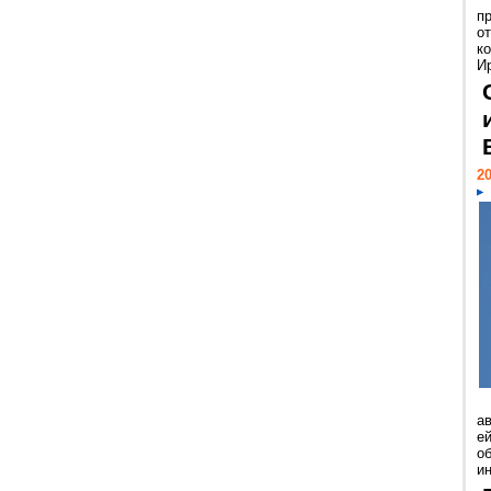
п
о
к
И
20
а
ей
о
и