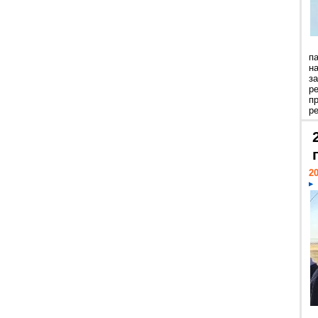
п
н
з
р
п
ре
20