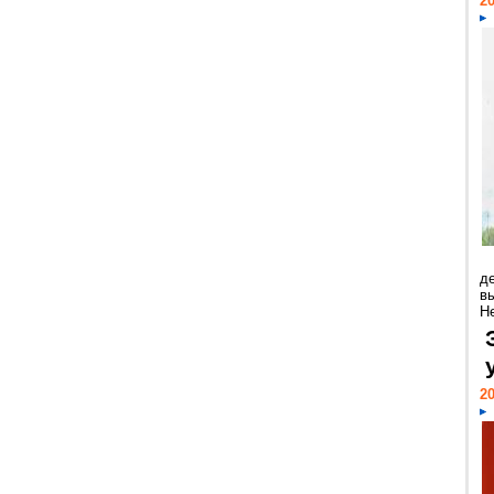
20
д
в
Н
20