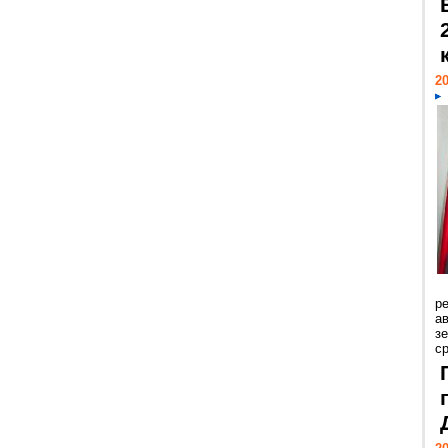
20
р
ав
з
с