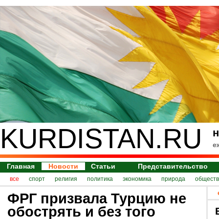
KURDISTAN.RU
н
е
Главная
Новости
Статьи
Представительство
все
спорт
религия
политика
экономика
природа
обществ
ФРГ призвала Турцию не
обострять и без того