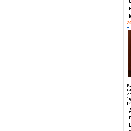
20
К
е
л
"
р