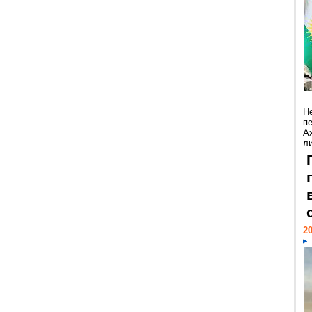
Н
п
А
ли
20