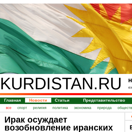
KURDISTAN.RU
н
е
Главная
Новости
Статьи
Представительство
все
спорт
религия
политика
экономика
природа
обществ
Ирак осуждает
возобновление иранских