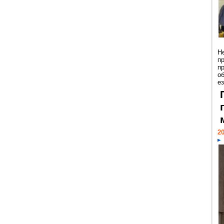
Н
п
п
о
ез
20