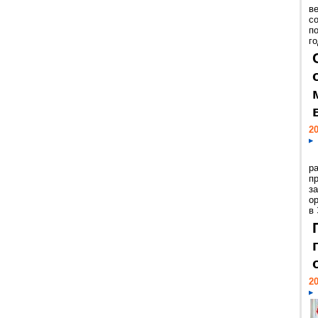
ве
с
п
го
20
р
пр
з
о
в
20