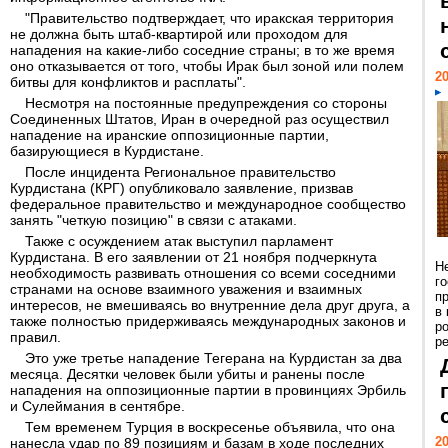
"Правительство подтверждает, что иракская территория
не должна быть штаб-квартирой или проходом для
нападения на какие-либо соседние страны; в то же время
оно отказывается от того, чтобы Ирак был зоной или полем
20
битвы для конфликтов и расплаты".
Несмотря на постоянные предупреждения со стороны
Соединенных Штатов, Иран в очередной раз осуществил
нападение на иранские оппозиционные партии,
базирующиеся в Курдистане.
После инцидента Региональное правительство
Курдистана (КРГ) опубликовало заявление, призвав
федеральное правительство и международное сообщество
занять "четкую позицию" в связи с атаками.
Также с осуждением атак выступил парламент
Курдистана. В его заявлении от 21 ноября подчеркнута
Н
необходимость развивать отношения со всеми соседними
г
странами на основе взаимного уважения и взаимных
п
интересов, не вмешиваясь во внутренние дела друг друга, а
в
также полностью придерживаясь международных законов и
р
правил.
ре
Это уже третье нападение Тегерана на Курдистан за два
месяца. Десятки человек были убиты и ранены после
нападения на оппозиционные партии в провинциях Эрбиль
и Сулеймания в сентябре.
Тем временем Турция в воскресенье объявила, что она
20
нанесла удар по 89 позициям и базам в ходе последних