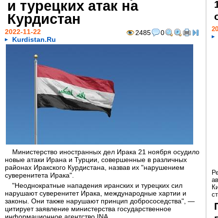
и турецких атак на
Курдистан
20
2022-11-22
2485
0
Kurdistan.Ru
Министерство иностранных дел Ирака 21 ноября осудило
новые атаки Ирана и Турции, совершенные в различных
районах Иракского Курдистана, назвав их "нарушением
Р
суверенитета Ирака".
а
"Неоднократные нападения иранских и турецких сил
К
нарушают суверенитет Ирака, международные хартии и
ст
законы. Они также нарушают принцип добрососедства", —
цитирует заявление министерства государственное
информационное агентство INA.