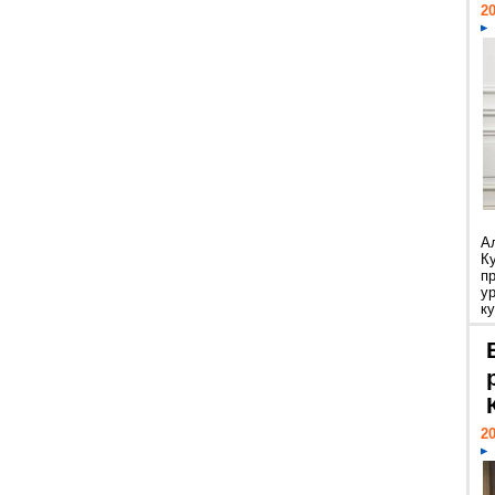
20
А
К
п
у
ку
20