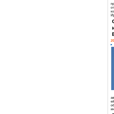
п
о
к
И
20
а
ей
о
и