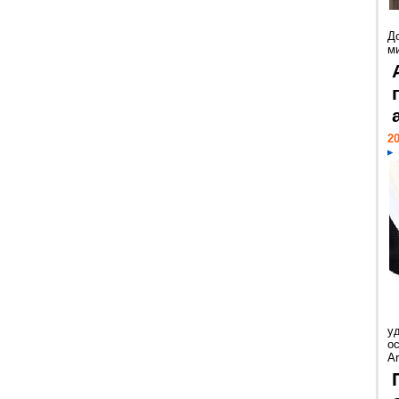
Д
м
20
у
ос
Ar