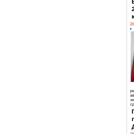
20
р
ав
з
с