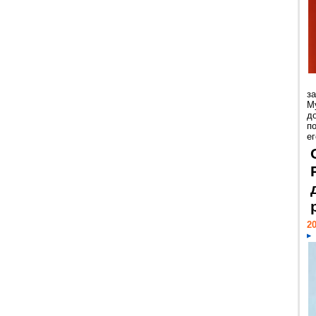
з
М
д
п
ег
20