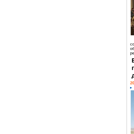
со
о
ре
20