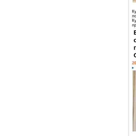
К
п
К
пр
20