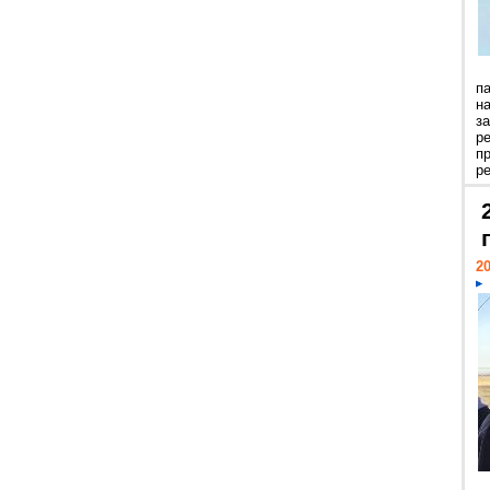
п
н
з
р
п
ре
20