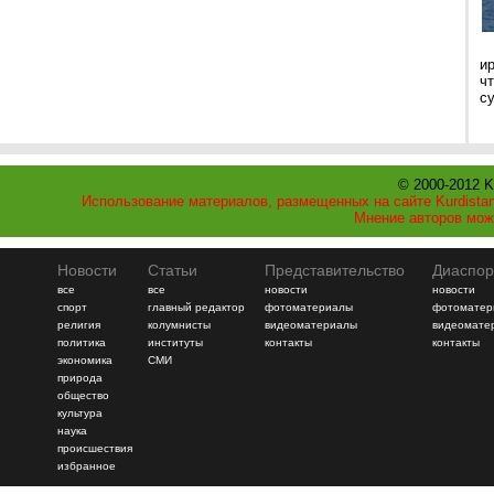
и
ч
с
© 2000-2012 K
Использование материалов, размещенных на сайте Kurdistan
Мнение авторов мож
Новости
Статьи
Представительство
Диаспор
все
все
новости
новости
спорт
главный редактор
фотоматериалы
фотоматер
религия
колумнисты
видеоматериалы
видеомате
политика
институты
контакты
контакты
экономика
СМИ
природа
общество
культура
наука
происшествия
избранное