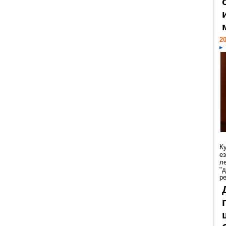
20
К
е
л
"
р