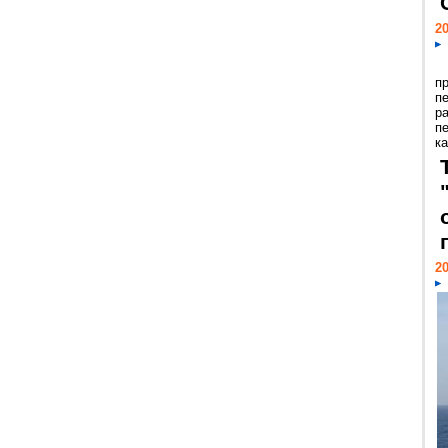
20
п
п
р
п
ка
20