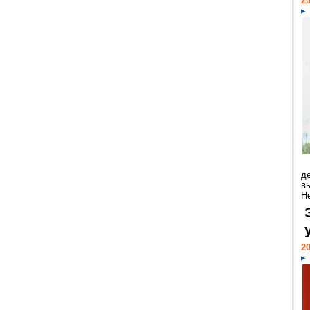
20
д
в
Н
20