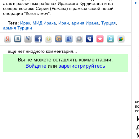
атак в различных районах Иракского Курдистана и на
северо-востоке Сирии (Рожава) в рамках своей новой
операции "Коготь-меч".
Теги:
Ирак
,
МИД Ирака
,
Иран
,
армия Ирана
,
Турция
,
армия Турции
еще нет ниодного комментария...
Вы не можете оставлять комментарии.
Войдите
или
зарегистрируйтесь
с
п
с