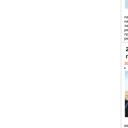
п
н
з
р
п
ре
20
ве