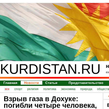
KURDISTAN.RU
н
е
Главная
Новости
Статьи
Представительство
все
спорт
религия
политика
экономика
природа
обществ
Взрыв газа в Дохуке:
погибли четыре человека,