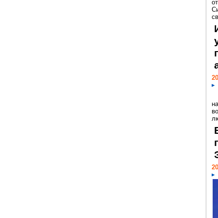
о
С
св
20
н
в
лю
20