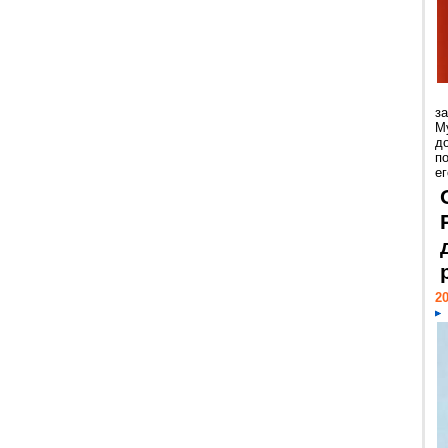
з
М
д
п
ег
20