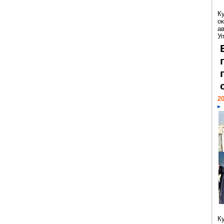
К
ок
а
У
20
К