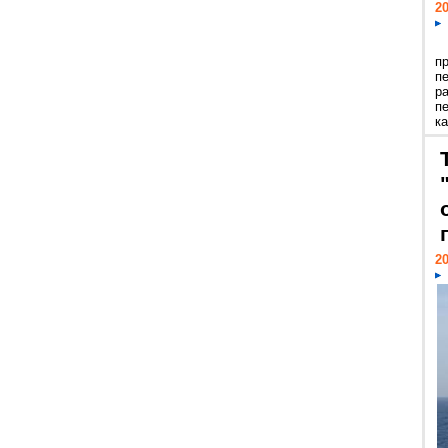
20
п
п
р
п
ка
20