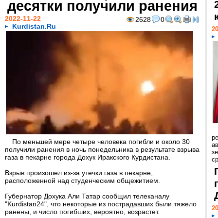
десятки получили ранения
2022-11-22
2628
0
Kurdistan.Ru
20
р
По меньшей мере четыре человека погибли и около 30
ав
получили ранения в ночь понедельника в результате взрыва
з
газа в пекарне города Дохук Иракского Курдистана.
с
Взрыв произошел из-за утечки газа в пекарне,
расположенной над студенческим общежитием.
Губернатор Дохука Али Татар сообщил телеканалу
"Kurdistan24", что некоторые из пострадавших были тяжело
20
ранены, и число погибших, вероятно, возрастет.