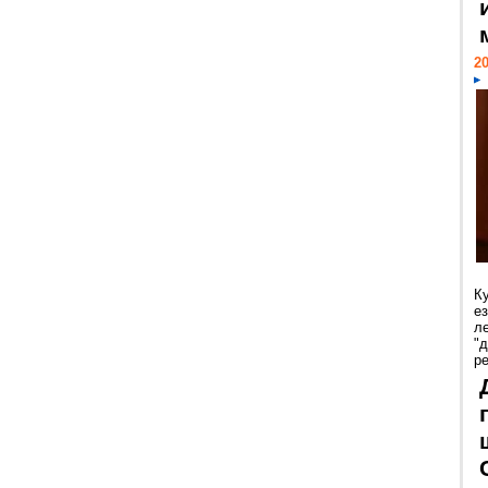
20
К
е
л
"
р