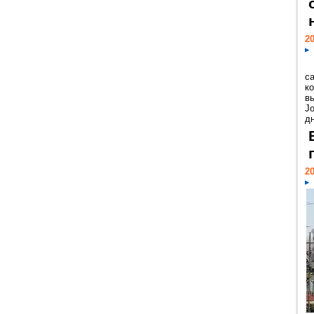
20
с
к
в
Jo
дн
20