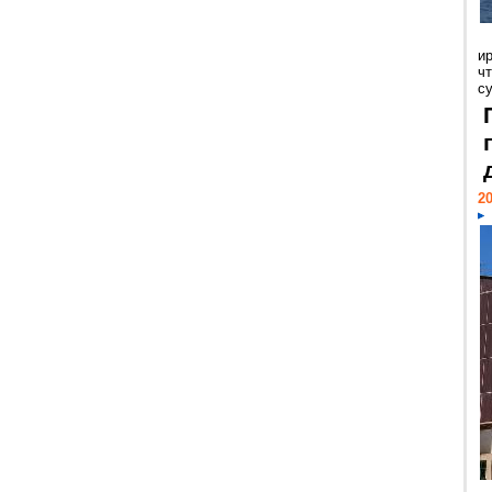
и
ч
с
20