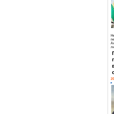
Н
п
А
ли
20