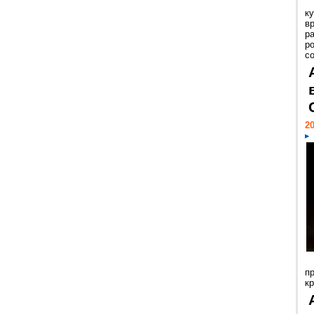
к
в
р
р
с
20
п
к