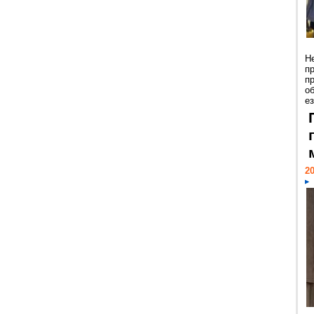
Н
п
п
о
ез
20