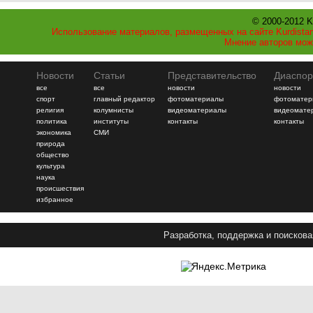
© 2000-2012 K
Использование материалов, размещенных на сайте Kurdistan
Мнение авторов мож
Новости
Статьи
Представительство
Диаспор
все
все
новости
новости
спорт
главный редактор
фотоматериалы
фотоматер
религия
колумнисты
видеоматериалы
видеомате
политика
институты
контакты
контакты
экономика
СМИ
природа
общество
культура
наука
происшествия
избранное
Разработка, поддержка и поискова