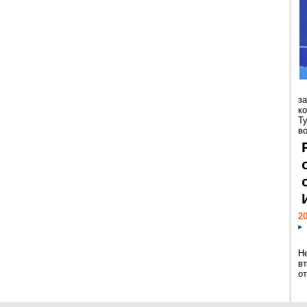
з
к
Т
во
20
Н
в
о