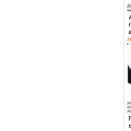
Д
м
20
у
ос
Ar