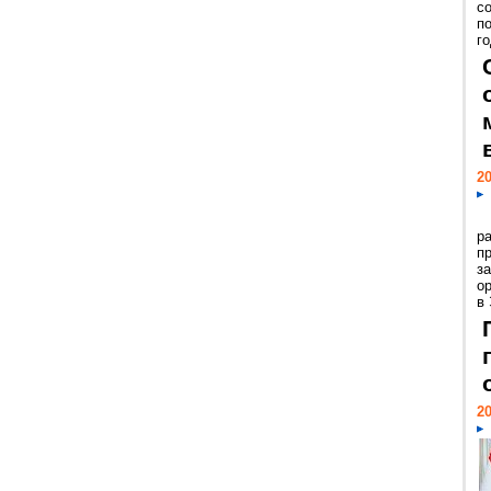
с
п
го
20
р
пр
з
о
в
20