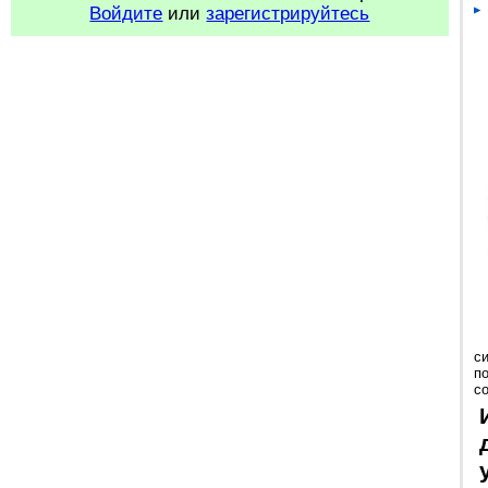
Войдите
или
зарегистрируйтесь
с
п
с