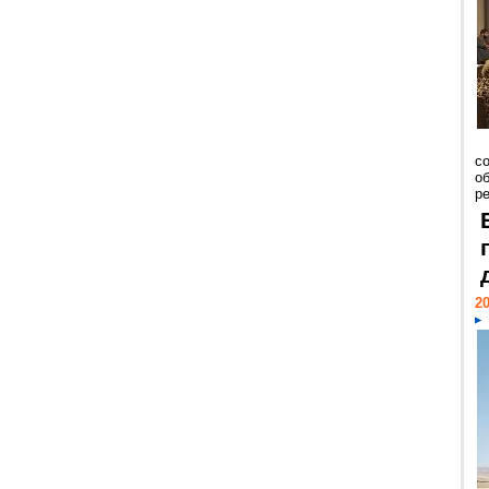
со
о
ре
20