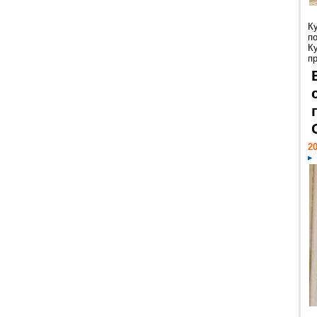
К
п
К
пр
20