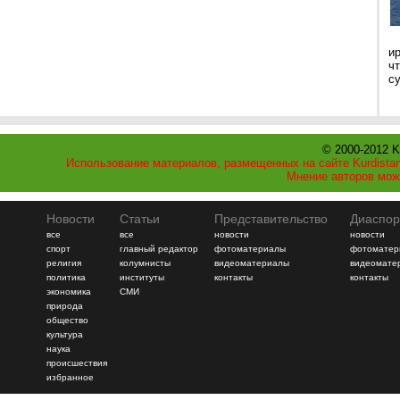
и
ч
с
© 2000-2012 K
Использование материалов, размещенных на сайте Kurdistan
Мнение авторов мож
Новости
Статьи
Представительство
Диаспор
все
все
новости
новости
спорт
главный редактор
фотоматериалы
фотоматер
религия
колумнисты
видеоматериалы
видеомате
политика
институты
контакты
контакты
экономика
СМИ
природа
общество
культура
наука
происшествия
избранное