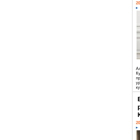
20
А
К
п
у
ку
20