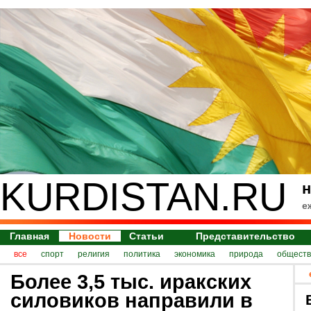
KURDISTAN.RU
н
е
Главная
Новости
Статьи
Представительство
все
спорт
религия
политика
экономика
природа
обществ
Более 3,5 тыс. иракских
силовиков направили в