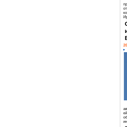
п
о
к
И
20
а
ей
о
и