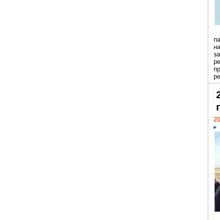
п
н
з
р
п
ре
20