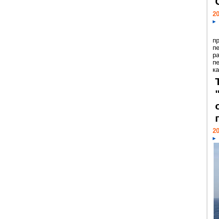
20
п
п
р
п
ка
20