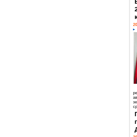
20
р
ав
з
с