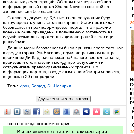
возможных демонстраций. Об этом в четверг сообщил
информационный портал Shafaq News со ссылкой на
заявление сил безопасности.
Согласно документу, 3,6 тыс. военнослужащих будут
патрулировать улицы столицы страны. Источник в силах
20
безопасности проинформировал портал, что иракские
военные были приведены в повышенную готовность на
случай возможных протестных демонстраций в столице
республики.
Данные меры безопасности были приняты после того, как
в среду в городе Эн-Насирия, административном центре
провинции Ди-Кар, расположенной на юго-востоке страны,
произошли столкновения между протестующими и
сотрудниками правоохранительных органов. По
информации портала, в ходе стычек погибли три человека,
еще около 20 пострадали.
Н
г
Теги:
Ирак
,
Багдад
,
Эн-Насирия
п
в
р
ре
еще нет ниодного комментария...
Вы не можете оставлять комментарии.
20