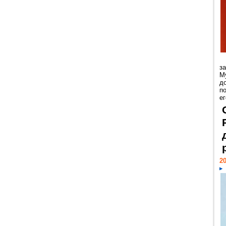
з
М
д
п
ег
20