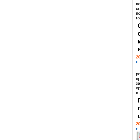
ве
с
п
го
20
р
пр
з
о
в
20