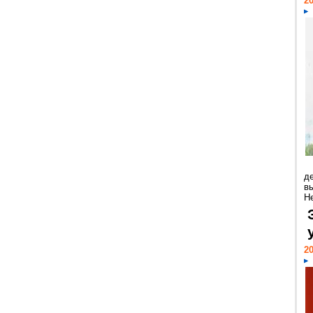
20
д
в
Н
20