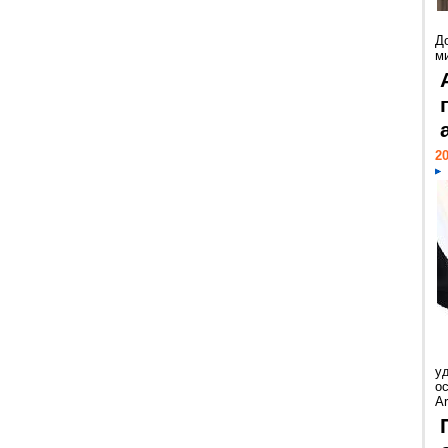
Д
м
20
у
ос
Ar