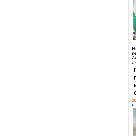
Н
п
А
ли
20