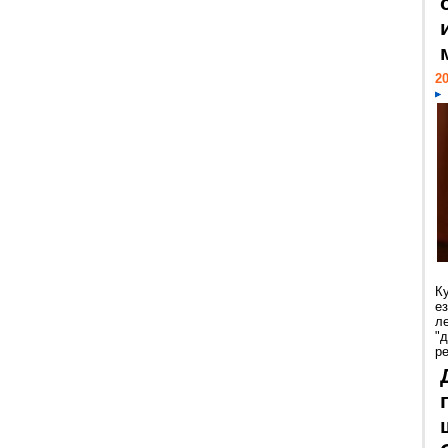
20
К
е
л
"
р