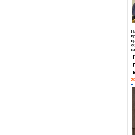
Н
п
п
о
ез
20