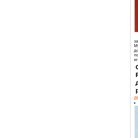
з
М
д
п
ег
20