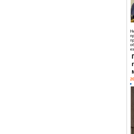
Н
п
п
о
ез
20