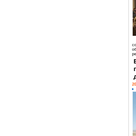
со
о
ре
20