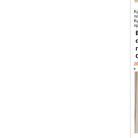
К
п
К
пр
20