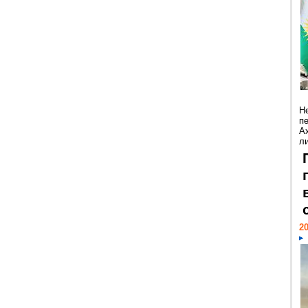
Н
п
А
ли
20