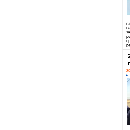
п
н
з
р
п
ре
20