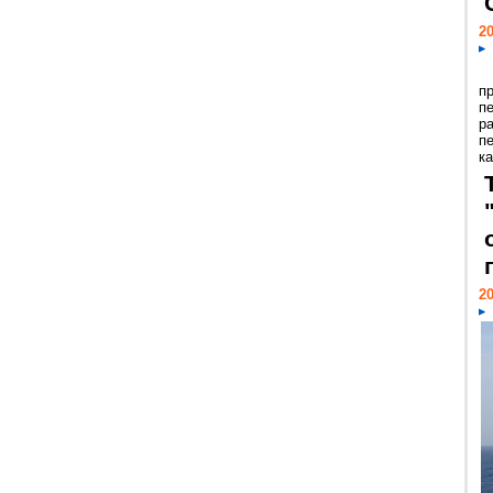
20
п
п
р
п
ка
20