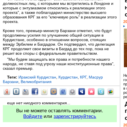
должностных лиц, с которыми мы встретились в Лондоне и
которые с энтузиазмом относились к реализации этого
проекта", а также поблагодарил министерство высшего
образования КРГ за его "ключевую роль" в реализации этого
проекта.
20
Кроме того, премьер-министр Барзани отметил, что будут
продолжены усилия по улучшению общей ситуации в
Курдистане, особенно в отношении вопросов, стоящих
между Эрбилем и Багдадом. Он подтвердил, что делегация
КРГ продолжит свои визиты в Багдад до тех пор, пока не
решит все споры с федеральным правительством.
"Мы будем защищать все права и потребности нашего
народа, не ставя под угрозу наши конституционные права",
сказал премьер.
Н
Теги:
Иракский Курдистан
,
Курдистан
,
КРГ
,
Масрур
г
Барзани
,
Великобритания
п
в
р
ре
еще нет ниодного комментария...
Вы не можете оставлять комментарии.
Войдите
или
зарегистрируйтесь
20