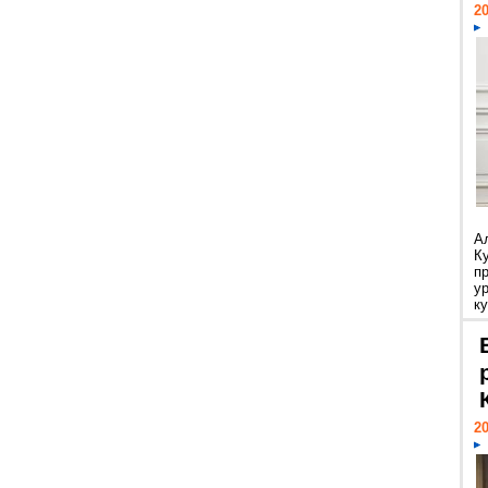
20
А
К
п
у
ку
20