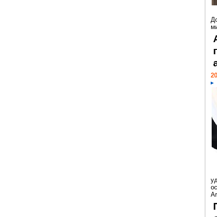
Д
м
20
у
ос
Ar