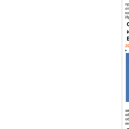
п
о
к
И
20
а
ей
о
и