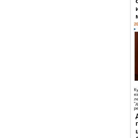
20
К
е
л
"
р