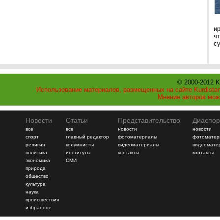
и
ч
с
© 2000-2012 K
Использование материалов, размещенных на сайте Kurdistan
Мнение авторов мож
Новости
Статьи
Представительство
Диаспор
все
все
новости
новости
спорт
главный редактор
фотоматериалы
фотоматер
религия
колумнисты
видеоматериалы
видеомате
политика
институты
контакты
контакты
экономика
СМИ
природа
общество
культура
наука
происшествия
избранное