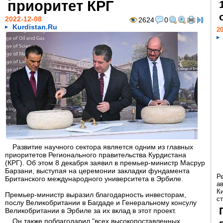
приоритет КРГ
2022-12-08
2624
0
Kurdistan.Ru
20
Развитие научного сектора является одним из главных
приоритетов Регионального правительства Курдистана
(КРГ). Об этом 8 декабря заявил в премьер-министр Масрур
Барзани, выступая на церемонии закладки фундамента
Р
Британского международного университета в Эрбиле.
а
К
Премьер-министр выразил благодарность инвесторам,
ст
послу Великобритании в Багдаде и Генеральному консулу
Великобритании в Эрбиле за их вклад в этот проект.
Он также поблагодарил "всех высокопоставленных