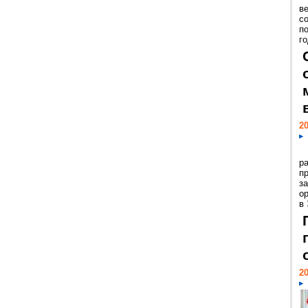
ве
с
п
го
20
р
пр
з
о
в
20