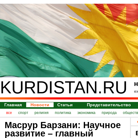
KURDISTAN.RU
н
е
Главная
Новости
Статьи
Представительство
все
спорт
религия
политика
экономика
природа
обществ
Масрур Барзани: Научное
развитие – главный