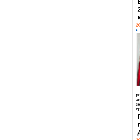
20
р
ав
з
с