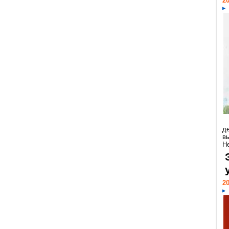
20
д
в
Н
20