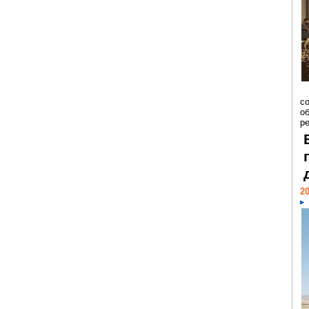
со
о
ре
20