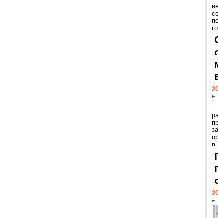
ве
с
п
го
20
р
пр
з
о
в
20