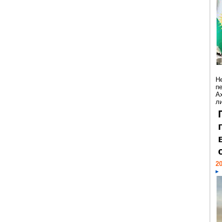
Н
п
А
ли
20