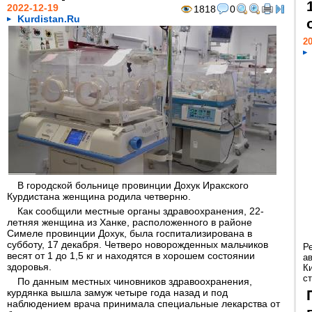
2022-12-19
1818
0
Kurdistan.Ru
20
В городской больнице провинции Дохук Иракского
Курдистана женщина родила четверню.
Как сообщили местные органы здравоохранения, 22-
летняя женщина из Ханке, расположенного в районе
Симеле провинции Дохук, была госпитализирована в
субботу, 17 декабря. Четверо новорожденных мальчиков
Р
весят от 1 до 1,5 кг и находятся в хорошем состоянии
а
здоровья.
К
ст
По данным местных чиновников здравоохранения,
курдянка вышла замуж четыре года назад и под
наблюдением врача принимала специальные лекарства от