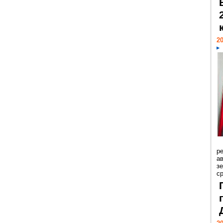
20
р
ав
з
с