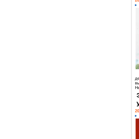
20
д
в
Н
20