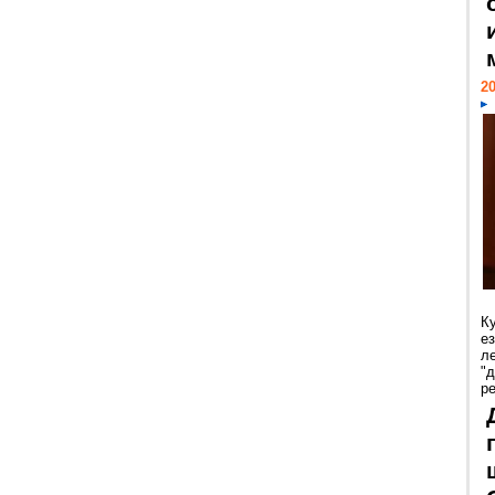
20
К
е
л
"
р