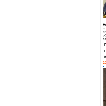
Н
п
п
о
ез
20