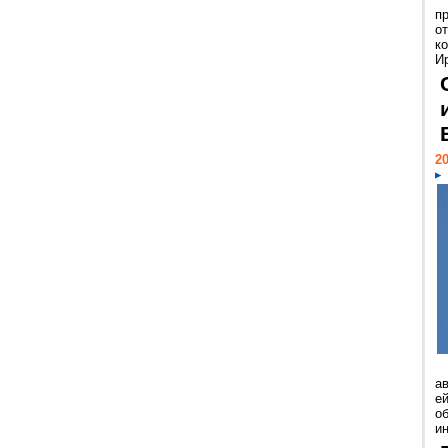
п
о
к
И
20
а
ей
о
и