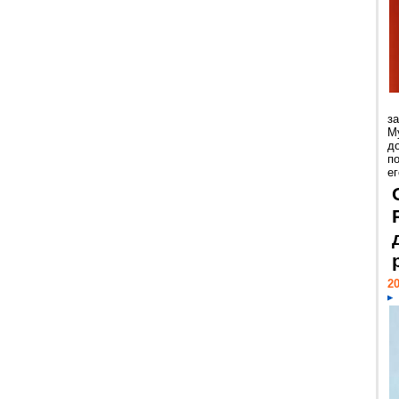
з
М
д
п
ег
20