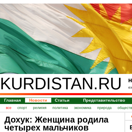
KURDISTAN.RU
н
е
Главная
Новости
Статьи
Представительство
все
спорт
религия
политика
экономика
природа
обществ
Дохук: Женщина родила
четырех мальчиков