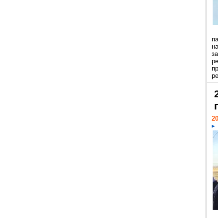
п
н
з
р
п
ре
20