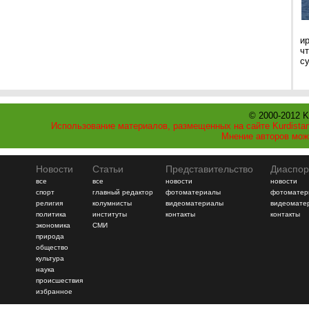
и
ч
с
© 2000-2012 K
Использование материалов, размещенных на сайте Kurdistan
Мнение авторов мож
Новости
Статьи
Представительство
Диаспор
все
все
новости
новости
спорт
главный редактор
фотоматериалы
фотоматер
религия
колумнисты
видеоматериалы
видеомате
политика
институты
контакты
контакты
экономика
СМИ
природа
общество
культура
наука
происшествия
избранное