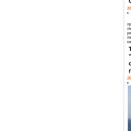
20
п
п
р
п
ка
20