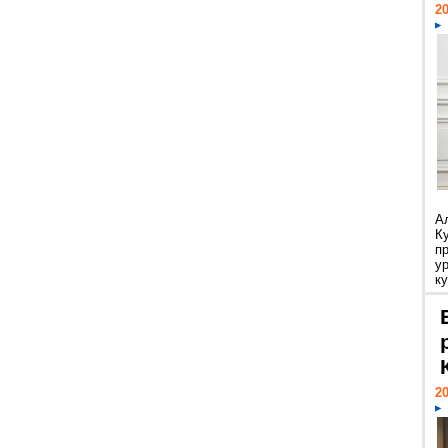
20
А
К
п
у
ку
20