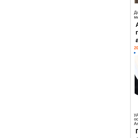
Д
м
20
у
ос
Ar