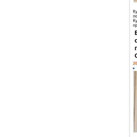
К
п
К
пр
20