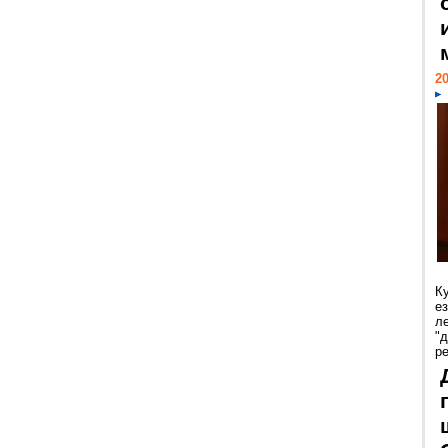
20
К
е
л
"
р