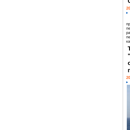
20
п
п
р
п
ка
20