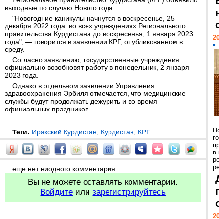
Региональное правительство Курдистана (КРГ) объявило
выходные по случаю Нового года.
"Новогодние каникулы начнутся в воскресенье, 25
декабря 2022 года, во всех учреждениях Регионального
правительства Курдистана до воскресенья, 1 января 2023
20
года", — говорится в заявлении КРГ, опубликованном в
среду.
Согласно заявлению, государственные учреждения
официально возобновят работу в понедельник, 2 января
2023 года.
Однако в отдельном заявлении Управления
здравоохранения Эрбиля отмечается, что медицинские
службы будут продолжать дежурить и во время
официальных праздников.
Н
Теги:
Иракский Курдистан
,
Курдистан
,
КРГ
г
п
в
р
ре
еще нет ниодного комментария...
Вы не можете оставлять комментарии.
Войдите
или
зарегистрируйтесь
20