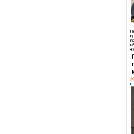
Н
п
п
о
ез
20