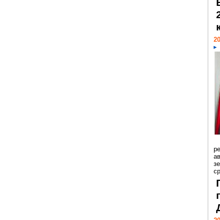
20
р
ав
з
с