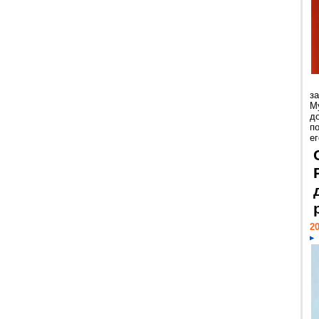
з
М
д
п
ег
20