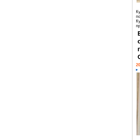
К
п
К
пр
20