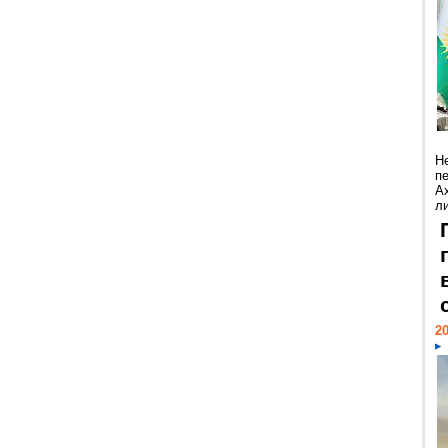
Н
п
А
ли
20