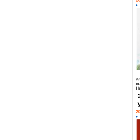
20
д
в
Н
20