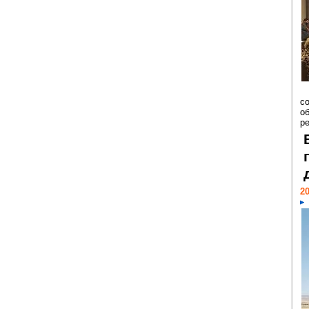
со
о
ре
20