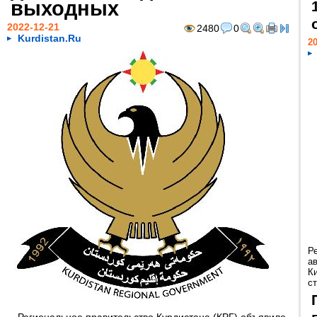
выходных
2022-12-21
2480
0
Kurdistan.Ru
20
Р
а
К
ст