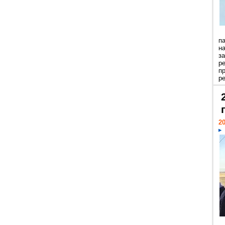
п
н
з
р
п
ре
20