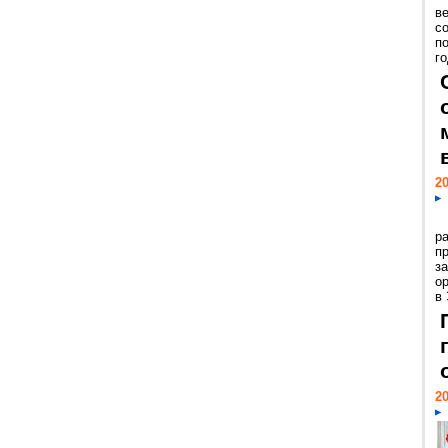
ве
с
п
го
20
р
пр
з
о
в
20