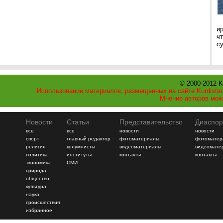
и
ч
с
© 2000-2012 K
Использование материалов, размещенных на сайте Kurdistan
Мнение авторов мож
Новости
Статьи
Представительство
Диаспор
все
все
новости
новости
спорт
главный редактор
фотоматериалы
фотоматер
религия
колумнисты
видеоматериалы
видеомате
политика
институты
контакты
контакты
экономика
СМИ
природа
общество
культура
наука
происшествия
избранное