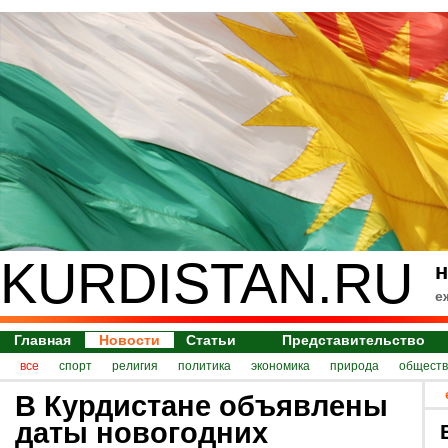
KURDISTAN.RU
н
е
Главная
Новости
Статьи
Представительство
все
спорт
религия
политика
экономика
природа
обществ
В Курдистане объявлены
даты новогодних