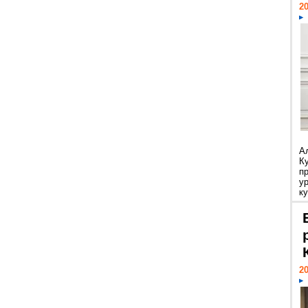
20
А
К
п
у
ку
20