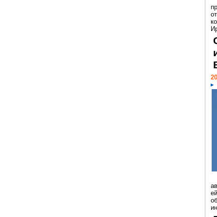
п
о
к
И
20
а
ей
о
и