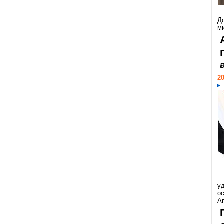
Д
м
20
у
ос
Ar